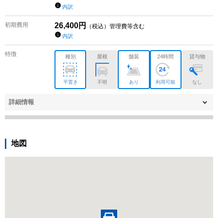
内訳
初期費用
26,400
円
（税込）管理費等含む
内訳
特徴
種別
屋根
舗装
24時間
貸与物
平置き
不明
あり
利用可能
なし
詳細情報
地図