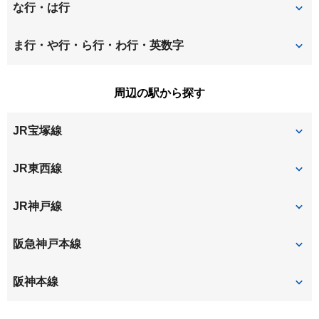
大島町
加島
椎堂
下坂部
な行・は行
上坂部
瓦宮
常光寺
庄内幸町
長洲中通
長洲西通
ま行・や行・ら行・わ行・英数字
金楽寺町
杭瀬北新町
庄内栄町
庄内宝町
長洲東通
長洲本通
御園
三津屋北
周辺の駅から探す
杭瀬本町
久々知
庄内西町
庄本町
若王寺
西川
御幣島
名神口
JR宝塚線
口田中
上津島
善法寺町
大黒町
額田町
野田町
塚口
尼崎
JR東西線
竹島
田能
服部寿町
浜
次屋
利倉
尼崎
加島
JR神戸線
原田南
東園田町
二葉町
尼崎
阪急神戸本線
園田
阪神本線
杭瀬