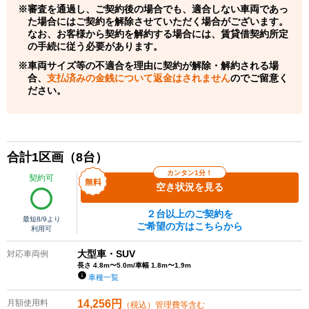
審査を通過し、ご契約後の場合でも、適合しない車両であっ
た場合にはご契約を解除させていただく場合がございます。
なお、お客様から契約を解約する場合には、賃貸借契約所定
の手続に従う必要があります。
車両サイズ等の不適合を理由に契約が解除・解約される場
合、
支払済みの金銭について返金はされません
のでご留意く
ださい。
合計
1
区画（
8
台）
カンタン1分！
契約可
空き状況を見る
２台以上のご契約を
最短
8/9
より
ご希望の方はこちらから
利用可
大型車・SUV
対応車両例
長さ 4.8m〜5.0m/車幅 1.8m〜1.9m
車種一覧
月額使用料
14,256
円
（税込）管理費等含む