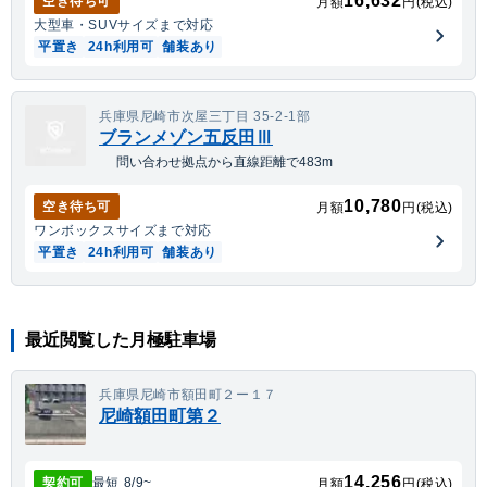
16,632
空き待ち可
月額
円(税込)
大型車・SUV
サイズまで対応
平置き
24h利用可
舗装あり
兵庫県尼崎市次屋三丁目 35-2-1部
ブランメゾン五反田Ⅲ
問い合わせ拠点から直線距離で483m
10,780
空き待ち可
月額
円(税込)
ワンボックス
サイズまで対応
平置き
24h利用可
舗装あり
最近閲覧した月極駐車場
兵庫県尼崎市額田町２ー１７
尼崎額田町第２
14,256
契約可
最短
8/9
~
月額
円(税込)