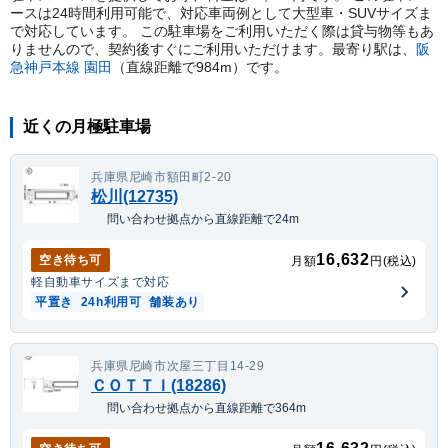
ースは24時間利用可能で、対応車両例として大型車・SUVサイズま
で対応しています。 この駐車場をご利用いただく際は貸与物等もあ
りませんので、契約後すぐにご利用いただけます。
最寄り駅は、
阪
急神戸本線
園田
（直線距離で
984
m）
です。
近くの月極駐車場
兵庫県尼崎市額田町2-20
松川(12735)
問い合わせ拠点から直線距離で24m
16,632
空き待ち可
月額
円(税込)
軽自動車
サイズまで対応
平置き
24h利用可
舗装あり
兵庫県尼崎市次屋三丁目14-29
ＣＯＴＴＩ(18286)
問い合わせ拠点から直線距離で364m