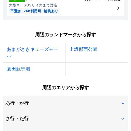
大型車・SUV
サイズまで対応
平置き
24h利用可
舗装あり
周辺のランドマークから探す
あまがさきキューズモー
上坂部西公園
ル
園田競馬場
周辺のエリアから探す
あ行・か行
今在家町
今福
さ行・た行