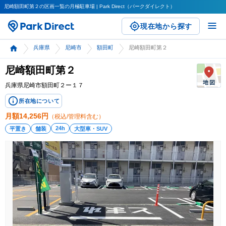
尼崎額田町第２の区画一覧の月極駐車場 | Park Direct（パークダイレクト）
現在地から探す
兵庫県
尼崎市
額田町
尼崎額田町第２
尼崎額田町第２
兵庫県尼崎市額田町２ー１７
所在地について
月額
14,256
円
（税込/管理料含む）
24h
平置き
舗装
大型車・SUV