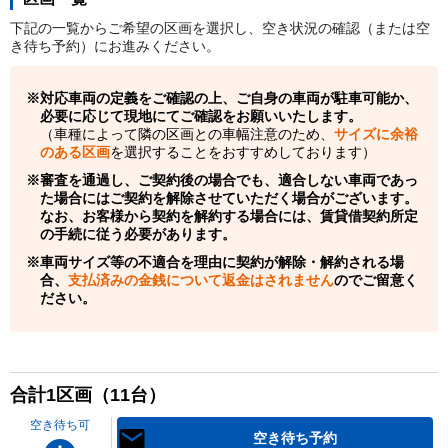
下記の一覧からご希望の区画を選択し、空き状況の確認（または空
き待ち予約）にお進みください。
対応車両の定義をご確認の上、ご自身の車両が駐車可能か、
必要に応じて現地にてご確認をお願いいたします。
（車種によって隣の区画との車幅注意のため、
サイズに余裕
のある区画
を選択することをおすすめしております）
審査を通過し、ご契約後の場合でも、適合しない車両であっ
た場合にはご契約を解除させていただく場合がございます。
なお、お客様から契約を解約する場合には、賃貸借契約所定
の手続に従う必要があります。
車両サイズ等の不適合を理由に契約が解除・解約される場
合、
支払済みの金銭について返金はされません
のでご留意く
ださい。
合計
1
区画（
11
台）
空き待ち可
空き待ち予約