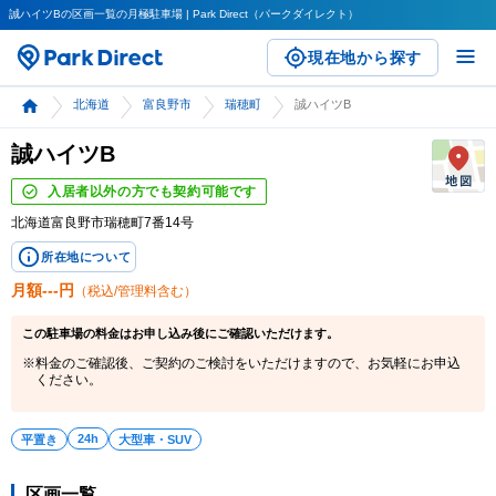
誠ハイツBの区画一覧の月極駐車場 | Park Direct（パークダイレクト）
現在地から探す
北海道
富良野市
瑞穂町
誠ハイツB
誠ハイツB
入居者以外の方でも契約可能です
北海道富良野市瑞穂町7番14号
所在地について
月額
---
円
（税込/管理料含む）
この
駐車場
の料金はお申し込み後にご確認いただけます。
料金のご確認後、ご契約のご検討をいただけますので、お気軽にお申込
ください。
24h
平置き
大型車・SUV
区画一覧