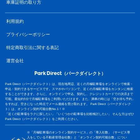
車庫証明の取り方
利用規約
プライバシーポリシー
特定商取引法に関する表記
運営会社
（パークダイレクト）
Park Direct（パークダイレクト）は、現在地周辺、近くの月極駐車場をオンラインで検索・
申込・契約できるサービスです。スマホやパソコンで、近くの月極駐車場をカンタンに検索
することができます。さらに、オンラインで申込、契約し、クレジットカードでの決済まで
可能。最短約5分で月極駐車場をご利用いただけます。また、満車の時には「空き待ち予約」
をすれば、空きになった時点でメール連絡を受け取れます。 Park Direct（パークダイレク
ト）は、オンライン契約可能台数No.1！※
「近くの駐車場をラクに探したい」「いくつかの駐車場を比較検討したい」 そんな方はぜひ
Park Direct（パークダイレクト）をご利用ください。
※「月極駐車場のオンライン契約サービス」の「導入社数」（サービス導
入をしている不動産管理会社数）と「オンライン契約可能台数」につい