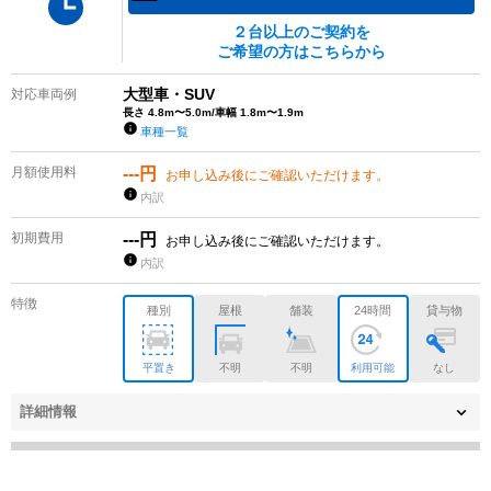
２台以上のご契約を
ご希望の方はこちらから
大型車・SUV
対応車両例
長さ 4.8m〜5.0m/車幅 1.8m〜1.9m
車種一覧
月額使用料
---円
お申し込み後にご確認いただけます。
内訳
初期費用
---円
お申し込み後にご確認いただけます。
内訳
特徴
種別
屋根
舗装
24時間
貸与物
平置き
不明
不明
利用可能
なし
詳細情報