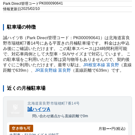
PK000090641
Park Direct管理コード
2025/02/10
情報更新日
駐車場の特徴
誠ハイツB（Park Direct管理コード：PK000090641）は北海道富良
野市瑞穂町7番14号にある平置きの月極駐車場です。 料金はお申込
み後にご確認いただけます。 この駐車スペースは24時間利用可能
で、対応車両例として大型車・SUVサイズまで対応しています。 こ
の駐車場をご利用いただく際は貸与物等もありませんので、契約後
すぐにご利用いただけます。
最寄り駅は、
JR根室本線
富良野
（直線
距離で
639
m）
、
JR富良野線
富良野
（直線距離で
639
m）
です。
近くの月極駐車場
北海道富良野市瑞穂町7番14号
誠ハイツA
問い合わせ拠点から直線距離で0m
---
空き待ち可
月額
円(税込)