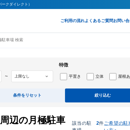
t（パークダイレクト）
ご利用の流れ
よくあるご質問
お問い合
駐車場 検索
特徴
平置き
立体
屋根
〜
条件をリセット
絞り込む
）周辺の月極駐車
該当の駐
2
件
ご希望の駐