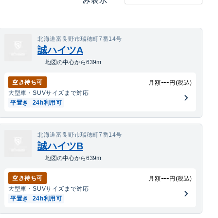
み表示
北海道富良野市瑞穂町7番14号
誠ハイツA
地図の中心から639m
---
空き待ち可
月額
円(税込)
大型車・SUV
サイズまで対応
平置き
24h利用可
北海道富良野市瑞穂町7番14号
誠ハイツB
地図の中心から639m
---
空き待ち可
月額
円(税込)
大型車・SUV
サイズまで対応
平置き
24h利用可