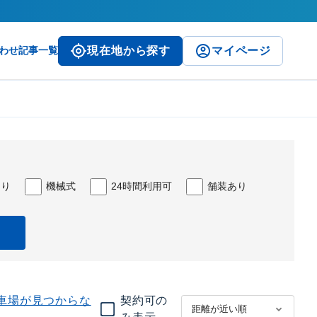
わせ
記事一覧
現在地から探す
マイページ
あり
機械式
24時間利用可
舗装あり
車場が見つからな
契約可の