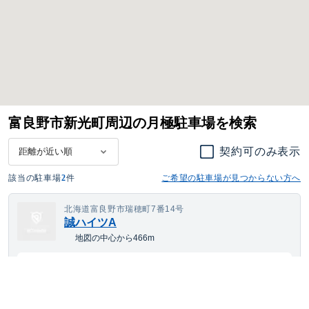
富良野市新光町周辺の月極駐車場を検索
契約可のみ表示
該当の駐車場
2
件
ご希望の駐車場が見つからない方へ
北海道富良野市瑞穂町7番14号
誠ハイツA
地図の中心から466m
---
空き待ち可
月額
円(税込)
大型車・SUV
サイズまで対応
平置き
24h利用可