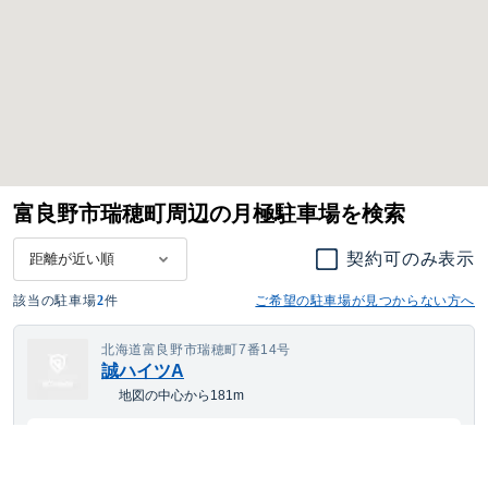
富良野市瑞穂町周辺の月極駐車場を検索
契約可のみ表示
該当の駐車場
2
件
ご希望の駐車場が見つからない方へ
北海道富良野市瑞穂町7番14号
誠ハイツA
地図の中心から181m
---
空き待ち可
月額
円(税込)
大型車・SUV
サイズまで対応
平置き
24h利用可