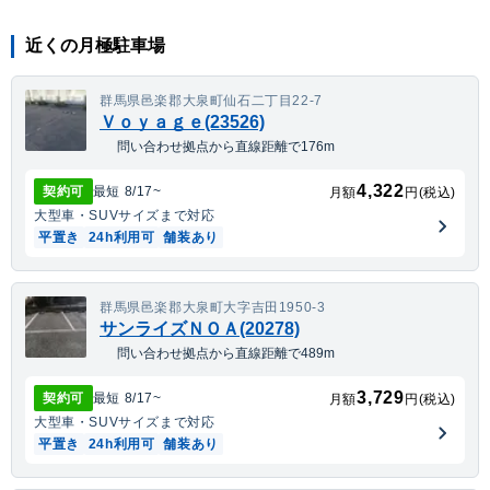
近くの月極駐車場
群馬県邑楽郡大泉町仙石二丁目22-7
Ｖｏｙａｇｅ(23526)
問い合わせ拠点から直線距離で176m
4,322
契約可
最短
8/17
~
月額
円(税込)
大型車・SUV
サイズまで対応
平置き
24h利用可
舗装あり
群馬県邑楽郡大泉町大字吉田1950-3
サンライズＮＯＡ(20278)
問い合わせ拠点から直線距離で489m
3,729
契約可
最短
8/17
~
月額
円(税込)
大型車・SUV
サイズまで対応
平置き
24h利用可
舗装あり