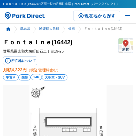
Ｆｏｎｔａｉｎｅ(16442)の区画一覧の月極駐車場 | Park Direct（パークダイレクト）
現在地から探す
群馬県
邑楽郡大泉町
仙石
Ｆｏｎｔａｉｎｅ(16442)
Ｆｏｎｔａｉｎｅ(16442)
群馬県邑楽郡大泉町仙石二丁目19-25
所在地について
月額
4,322
円
（税込/管理料含む）
24h
平置き
舗装
大型車・SUV