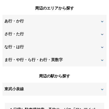
周辺のエリアから探す
あ行・か行
朝日
北小泉
さ行・た行
古海
坂田
城之内
な行・は行
仙石
西小泉
東別所町
ま行・や行・ら行・わ行・英数字
富士
妻沼
吉田
周辺の駅から探す
寄木戸
東武小泉線
小泉町
西小泉