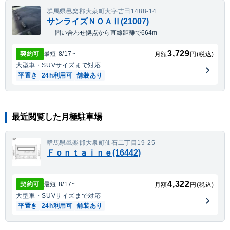
群馬県邑楽郡大泉町大字吉田1488-14
サンライズＮＯＡⅡ(21007)
問い合わせ拠点から直線距離で664m
3,729
契約可
最短
8/17
~
月額
円(税込)
大型車・SUV
サイズまで対応
平置き
24h利用可
舗装あり
最近閲覧した月極駐車場
群馬県邑楽郡大泉町仙石二丁目19-25
Ｆｏｎｔａｉｎｅ(16442)
4,322
契約可
最短
8/17
~
月額
円(税込)
大型車・SUV
サイズまで対応
平置き
24h利用可
舗装あり