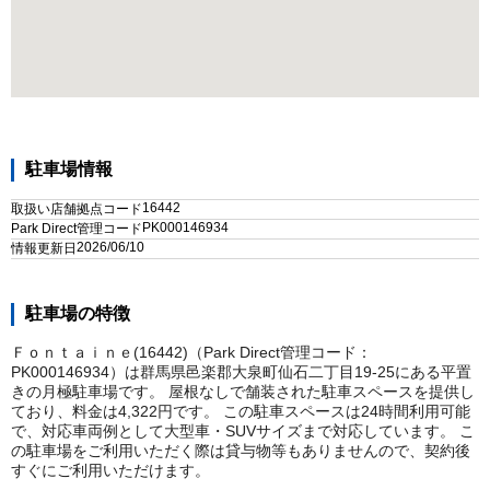
駐車場情報
16442
取扱い店舗拠点コード
PK000146934
Park Direct管理コード
2026/06/10
情報更新日
駐車場の特徴
Ｆｏｎｔａｉｎｅ(16442)（Park Direct管理コード：
PK000146934）は群馬県邑楽郡大泉町仙石二丁目19-25にある平置
きの月極駐車場です。 屋根なしで舗装された駐車スペースを提供し
ており、料金は4,322円です。 この駐車スペースは24時間利用可能
で、対応車両例として大型車・SUVサイズまで対応しています。 こ
の駐車場をご利用いただく際は貸与物等もありませんので、契約後
すぐにご利用いただけます。