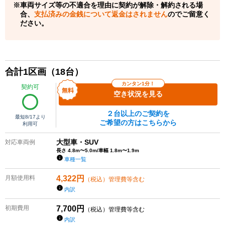
車両サイズ等の不適合を理由に契約が解除・解約される場
合、
支払済みの金銭について返金はされません
のでご留意く
ださい。
合計
1
区画（
18
台）
カンタン1分！
契約可
空き状況を見る
２台以上のご契約を
最短
8/17
より
ご希望の方はこちらから
利用可
大型車・SUV
対応車両例
長さ 4.8m〜5.0m/車幅 1.8m〜1.9m
車種一覧
月額使用料
4,322
円
（税込）管理費等含む
内訳
初期費用
7,700
円
（税込）管理費等含む
内訳