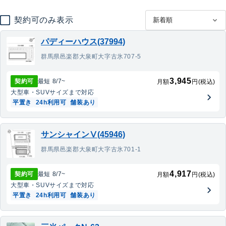
契約可のみ表示
パディーハウス(37994)
群馬県邑楽郡大泉町大字古氷707-5
3,945
契約可
最短
8/7
~
月額
円(税込)
大型車・SUV
サイズまで対応
平置き
24h利用可
舗装あり
サンシャインⅤ(45946)
群馬県邑楽郡大泉町大字古氷701-1
4,917
契約可
最短
8/7
~
月額
円(税込)
大型車・SUV
サイズまで対応
平置き
24h利用可
舗装あり