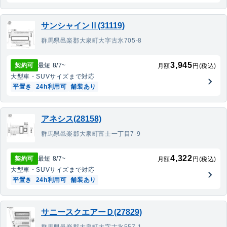
サンシャインⅡ(31119)
群馬県邑楽郡大泉町大字古氷705-8
3,945
契約可
最短
8/7
~
月額
円(税込)
大型車・SUV
サイズまで対応
平置き
24h利用可
舗装あり
アネシス(28158)
群馬県邑楽郡大泉町富士一丁目7-9
4,322
契約可
最短
8/7
~
月額
円(税込)
大型車・SUV
サイズまで対応
平置き
24h利用可
舗装あり
サニースクエアーＤ(27829)