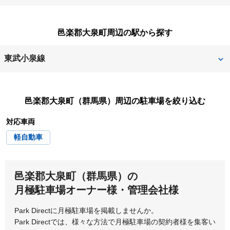
邑楽郡千代田町
邑楽郡明和町
利根郡みなかみ町
富岡市
前橋市
みどり市
太田市
甘楽郡甘楽町
邑楽郡大泉町周辺の駅から探す
北群馬郡榛東村
北群馬郡吉岡町
東武小泉線
桐生市
小泉町
東小泉
邑楽郡大泉町（群馬県）
周辺の駐車場を絞り込む
西小泉
対応車両
軽自動車
邑楽郡大泉町（群馬県）の
月極駐車場オーナー様・管理会社様
Park Directに月極駐車場を掲載しませんか。
Park Directでは、様々な方法で月極駐車場の契約者様を集客い