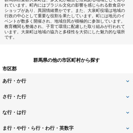
れています。町内にはブラジル文化の影響を感じられる飲食店や
ショップがあり、異国情緒豊かです。また、大泉町役場は地域の
行政の中心として重要な役割を果たしています。町には地元のイ
ベントが数多く開催され、地域住民が積極的に参加しています。
教育機関も整備され、子育て環境に配慮した取り組みが行われて
います。大泉町は地域の協力と多様性を大切にした魅力的な場所
です。
群馬県の他の市区町村から探す
市区郡
あ行・か行
吾妻郡中之条町
安中市
さ行・た行
伊勢崎市
邑楽郡板倉町
佐波郡玉村町
渋川市
な行・は行
邑楽郡邑楽町
邑楽郡大泉町
高崎市
館林市
沼田市
藤岡市
ま行・や行・ら行・わ行・英数字