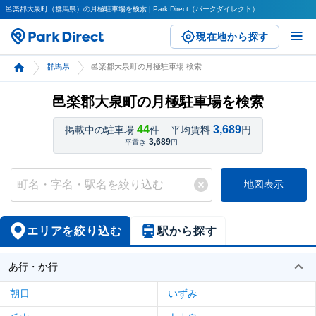
邑楽郡大泉町（群馬県）の月極駐車場を検索 | Park Direct（パークダイレクト）
現在地から探す
群馬県
邑楽郡大泉町の月極駐車場 検索
邑楽郡大泉町の月極駐車場を検索
44
3,689
掲載中の駐車場
件
平均賃料
円
3,689
平置き
円
地図表示
エリアを絞り込む
駅から探す
あ行・か行
朝日
いずみ