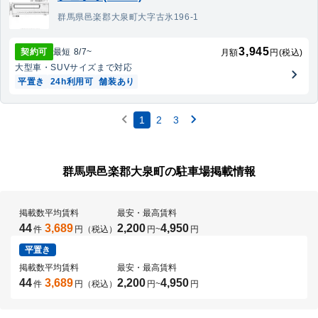
群馬県邑楽郡大泉町大字古氷196-1
3,945
契約可
最短
8/7
~
月額
円(税込)
大型車・SUV
サイズまで対応
平置き
24h利用可
舗装あり
1
2
3
群馬県邑楽郡大泉町の駐車場掲載情報
掲載数
平均賃料
最安・最高賃料
44
3,689
2,200
4,950
件
円（税込）
円
~
円
平置き
掲載数
平均賃料
最安・最高賃料
44
3,689
2,200
4,950
件
円（税込）
円
~
円