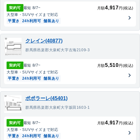
4,917
契約可
最短
8/7
~
月額
円(税込)
大型車・SUV
サイズまで対応
平置き
24h利用可
舗装あり
クレイン(40877)
群馬県邑楽郡大泉町大字古海2109-3
5,510
契約可
最短
8/7
~
月額
円(税込)
大型車・SUV
サイズまで対応
平置き
24h利用可
舗装あり
ポポラーレ(45401)
群馬県邑楽郡大泉町大字坂田1603-1
4,917
契約可
最短
8/7
~
月額
円(税込)
大型車・SUV
サイズまで対応
平置き
24h利用可
舗装あり