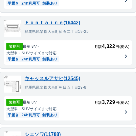
平置き
24h利用可
舗装あり
Ｆｏｎｔａｉｎｅ(16442)
群馬県邑楽郡大泉町仙石二丁目19-25
4,322
契約可
最短
8/7
~
月額
円(税込)
大型車・SUV
サイズまで対応
平置き
24h利用可
舗装あり
キャッスルアサヒ(12545)
群馬県邑楽郡大泉町朝日五丁目29-8
3,729
契約可
最短
8/7
~
月額
円(税込)
大型車・SUV
サイズまで対応
平置き
24h利用可
舗装あり
シェソワ(11788)