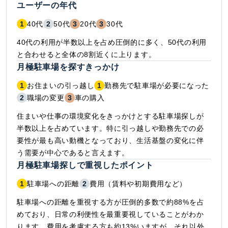
ユーザーの年代
1
40代
2
50代
3
20代
3
30代
40代の利用が半数以上を占め圧倒的に多く、50代の利用
と合わせると全体の8割近くに上ります。
月極駐車場を探すきっかけ
1
お住まいの引っ越し
1
勤務先で駐車場が必要になった
2
職場の変更
3
車の購入
住まいや仕事の環境変化をきっかけとする駐車場探しが
半数以上を占めています。特に引っ越しや勤務先での必
要性が最も高い動機となっており、生活基盤の変化に伴
う需要が中心であると言えます。
月極駐車場探しで重視したポイント
1
駐車場への距離
2
費用（賃料や初期費用など）
駐車場への距離を重視する方が圧倒的多数で約88%を占
めており、日常の利便性を最重要視していることがわか
ります。費用を考慮する方も約13%いますが、それ以外