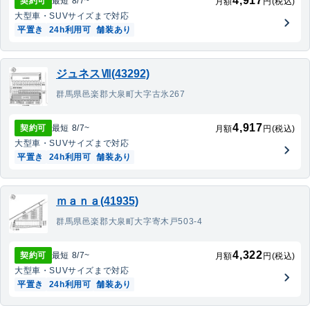
4,917
契約可
最短
8/7
~
月額
円(税込)
大型車・SUV
サイズまで対応
平置き
24h利用可
舗装あり
ジュネスⅦ(43292)
群馬県邑楽郡大泉町大字古氷267
4,917
契約可
最短
8/7
~
月額
円(税込)
大型車・SUV
サイズまで対応
平置き
24h利用可
舗装あり
ｍａｎａ(41935)
群馬県邑楽郡大泉町大字寄木戸503-4
4,322
契約可
最短
8/7
~
月額
円(税込)
大型車・SUV
サイズまで対応
平置き
24h利用可
舗装あり