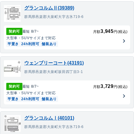
グランコルムⅡ(39389)
群馬県邑楽郡大泉町大字古氷719-6
3,945
契約可
最短
8/7
~
月額
円(税込)
大型車・SUV
サイズまで対応
平置き
24h利用可
舗装あり
ウェンブリーコート(43191)
群馬県邑楽郡大泉町坂田四丁目3-1
3,729
契約可
最短
8/7
~
月額
円(税込)
大型車・SUV
サイズまで対応
平置き
24h利用可
舗装あり
グランコルムⅠ(40101)
群馬県邑楽郡大泉町大字古氷719-6