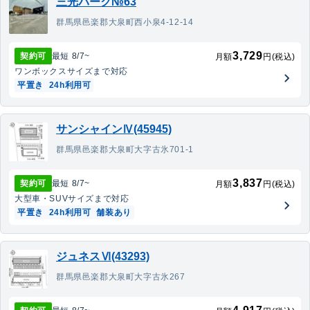
三光パーク№63
群馬県邑楽郡大泉町西小泉4-12-14
3,729
契約可
最短
8/7
~
月額
円(税込)
ワンボックス
サイズまで対応
平置き
24h利用可
サンシャインⅣ(45945)
群馬県邑楽郡大泉町大字古氷701-1
3,837
契約可
最短
8/7
~
月額
円(税込)
大型車・SUV
サイズまで対応
平置き
24h利用可
舗装あり
ジュネスⅥ(43293)
群馬県邑楽郡大泉町大字古氷267