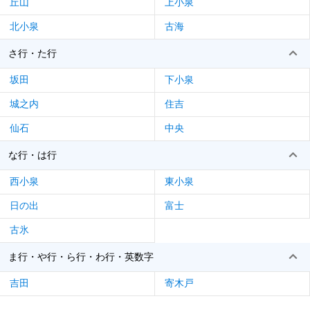
丘山
上小泉
北小泉
古海
さ行・た行
坂田
下小泉
城之内
住吉
仙石
中央
な行・は行
西小泉
東小泉
日の出
富士
古氷
ま行・や行・ら行・わ行・英数字
吉田
寄木戸