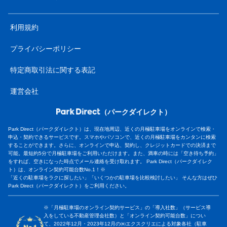
利用規約
プライバシーポリシー
特定商取引法に関する表記
運営会社
（パークダイレクト）
Park Direct（パークダイレクト）は、現在地周辺、近くの月極駐車場をオンラインで検索・
申込・契約できるサービスです。スマホやパソコンで、近くの月極駐車場をカンタンに検索
することができます。さらに、オンラインで申込、契約し、クレジットカードでの決済まで
可能。最短約5分で月極駐車場をご利用いただけます。また、満車の時には「空き待ち予約」
をすれば、空きになった時点でメール連絡を受け取れます。 Park Direct（パークダイレク
ト）は、オンライン契約可能台数No.1！※
「近くの駐車場をラクに探したい」「いくつかの駐車場を比較検討したい」 そんな方はぜひ
Park Direct（パークダイレクト）をご利用ください。
※「月極駐車場のオンライン契約サービス」の「導入社数」（サービス導
入をしている不動産管理会社数）と「オンライン契約可能台数」につい
て、2022年12月・2023年12月の㈱エクスクリエによる対象各社（駐車