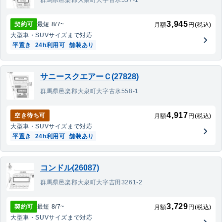
群馬県邑楽郡大泉町大字古氷557-1
3,945
契約可
最短
8/7
~
月額
円(税込)
大型車・SUV
サイズまで対応
平置き
24h利用可
舗装あり
サニースクエアーＣ(27828)
群馬県邑楽郡大泉町大字古氷558-1
4,917
空き待ち可
月額
円(税込)
大型車・SUV
サイズまで対応
平置き
24h利用可
舗装あり
コンドル(26087)
群馬県邑楽郡大泉町大字吉田3261-2
3,729
契約可
最短
8/7
~
月額
円(税込)
大型車・SUV
サイズまで対応