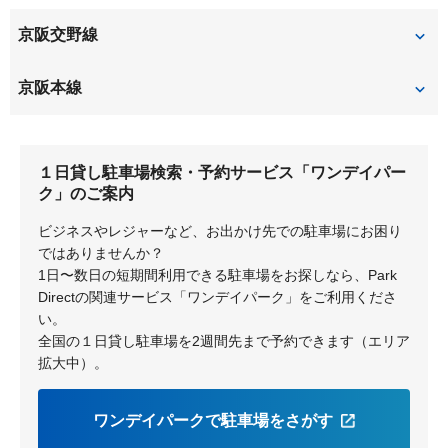
渚栄町
渚西
牧野本町
松丘町
京阪交野線
大塚町
甲斐田新町
田宮本町
堤町
渚南町
渚元町
松川町
都丘町
甲斐田町
甲斐田東町
宮之阪
星ヶ丘
京阪本線
堂山
東和町
西禁野
西牧野
宮之阪
村野本町
川原町
菊丘町
村野
枚方市
御殿山
枚方公園
東田宮
枚方上之町
山之上
山之上西町
１日貸し駐車場検索・予約サービス「ワンデイパー
交北
御殿山町
枚方市
牧野
枚方元町
深沢町
ク」のご案内
山之上東町
ビジネスやレジャーなど、お出かけ先での駐車場にお困り
深沢本町
星丘
ではありませんか？
1日〜数日の短期間利用できる駐車場をお探しなら、Park
Directの関連サービス「ワンデイパーク」をご利用くださ
い。
全国の１日貸し駐車場を2週間先まで予約できます（エリア
拡大中）。
ワンデイパークで駐車場をさがす