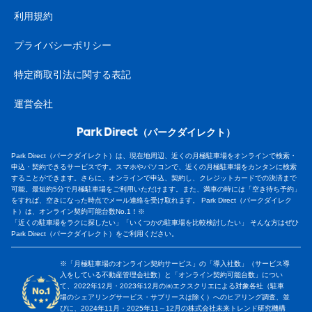
利用規約
プライバシーポリシー
特定商取引法に関する表記
運営会社
（パークダイレクト）
Park Direct（パークダイレクト）は、現在地周辺、近くの月極駐車場をオンラインで検索・
申込・契約できるサービスです。スマホやパソコンで、近くの月極駐車場をカンタンに検索
することができます。さらに、オンラインで申込、契約し、クレジットカードでの決済まで
可能。最短約5分で月極駐車場をご利用いただけます。また、満車の時には「空き待ち予約」
をすれば、空きになった時点でメール連絡を受け取れます。 Park Direct（パークダイレク
ト）は、オンライン契約可能台数No.1！※
「近くの駐車場をラクに探したい」「いくつかの駐車場を比較検討したい」 そんな方はぜひ
Park Direct（パークダイレクト）をご利用ください。
※「月極駐車場のオンライン契約サービス」の「導入社数」（サービス導
入をしている不動産管理会社数）と「オンライン契約可能台数」につい
て、2022年12月・2023年12月の㈱エクスクリエによる対象各社（駐車
場のシェアリングサービス・サブリースは除く）へのヒアリング調査、並
びに、2024年11月・2025年11～12月の株式会社未来トレンド研究機構