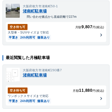
大阪府枚方市渚南町50-1
渚南町駐車場
問い合わせ拠点から直線距離で227m
9,807
空き待ち可
月額
円(税込)
大型車・SUV
サイズまで対応
平置き
24h利用可
舗装あり
最近閲覧した月極駐車場
大阪府枚方市渚南町293番7
渚南町駐車場
11,880
空き待ち可
月額
円(税込)
ワンボックス
サイズまで対応
平置き
24h利用可
舗装あり