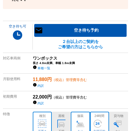
空き待ち可
空き待ち予約
２台以上のご契約を
ご希望の方はこちらから
ワンボックス
対応車両例
長さ 4.8m未満、車幅 1.8m未満
車種一覧
月額使用料
11,880
円
（税込）管理費等含む
内訳
初期費用
22,000
円
（税込）管理費等含む
内訳
特徴
種別
屋根
舗装
24時間
貸与物