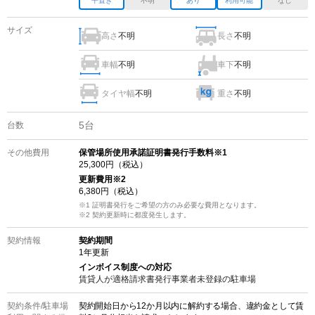
平置き
不明
あり
利用可能
なし
サイズ
高さ
不明
長さ
不明
車幅
不明
車下
不明
タイヤ幅
不明
重さ
不明
5
台
台数
その他費用
保管場所使用承諾証明書発行手数料※1
25,300
円（税込）
更新費用
※2
6,380
円（税込）
※1 証明書発行をご希望の方のみ必要な費用となります。
※2
契約更新時に都度発生します。
契約情報
契約期間
1
年更新
インボイス制度への対応
賃貸人が適格請求書発行事業者未登録の
駐車場
契約条件/
駐車場
契約開始日から12か月以内に解約する場合、違約金として賃