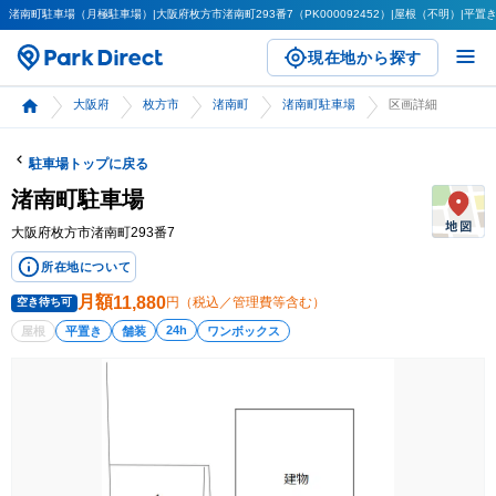
渚南町駐車場（月極駐車場）|大阪府枚方市渚南町293番7（PK000092452）|屋根（不明）|平置き（
現在地から探す
大阪府
枚方市
渚南町
渚南町駐車場
区画詳細
駐車場トップに戻る
渚南町駐車場
大阪府枚方市渚南町293番7
所在地について
月額
11,880
円（税込／管理費等含む）
空き待ち可
24h
屋根
平置き
舗装
ワンボックス