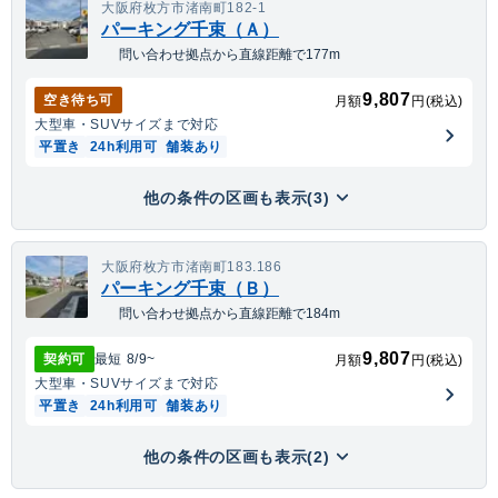
大阪府枚方市渚南町182-1
パーキング千束（Ａ）
問い合わせ拠点から直線距離で177m
9,807
空き待ち可
月額
円(税込)
大型車・SUV
サイズまで対応
平置き
24h利用可
舗装あり
他の条件の区画も表示(3)
大阪府枚方市渚南町183.186
パーキング千束（Ｂ）
問い合わせ拠点から直線距離で184m
9,807
契約可
最短
8/9
~
月額
円(税込)
大型車・SUV
サイズまで対応
平置き
24h利用可
舗装あり
他の条件の区画も表示(2)