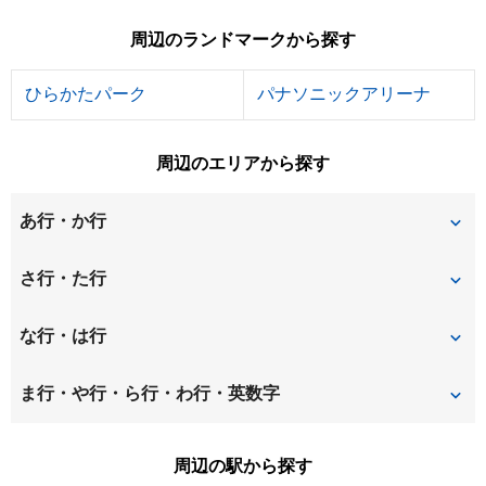
周辺のランドマークから探す
ひらかたパーク
パナソニックアリーナ
周辺のエリアから探す
あ行・か行
天川新町
伊加賀寿町
さ行・た行
伊加賀本町
伊加賀緑町
桜丘町
新之栄町
な行・は行
伊加賀南町
池之宮
須賀町
辻子
中宮西之町
中宮東之町
ま行・や行・ら行・わ行・英数字
磯島茶屋町
印田町
須山町
高塚町
中宮本町
中宮山戸町
牧野阪
牧野下島町
周辺の駅から探す
大垣内町
大冠町
田口
竹の内町