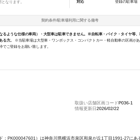
対応
登録の
駐車場
用となります。
契約条件/
駐車場
利用に関する備考
なるような仕様の車両）・大型車は駐車できません。※自転車・バイク・タイヤ等、
ある方。
※当駐車場は大型車・ワンボックス・コンパクトカー・軽自動車の区画がある為、紹介枠が4つに分かれております。 空
枠でご登録をお願い致します。
取扱い店舗区画コード
P036-1
情報更新日
2026/02/22
コード：PK000047601）は神奈川県横浜市泉区和泉が丘1丁目1991-2