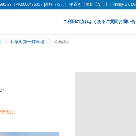
7（PK000047601）|屋根（なし）|平置き（舗装【なし】）詳細|Park D
ご利用の流れ
よくあるご質問
お問い合
丘
和泉町第一駐車場
区画詳細
27
費等含む）