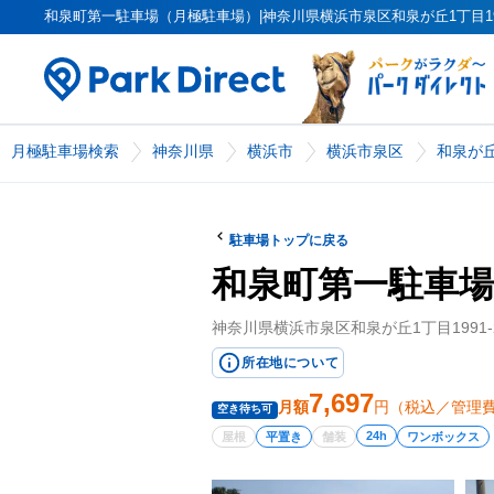
和泉町第一駐車場（月極駐車場）|神奈川県横浜市泉区和泉が丘1丁目1991-2
月極駐車場検索
神奈川県
横浜市
横浜市泉区
和泉が
駐車場トップに戻る
和泉町第一駐車場
神奈川県横浜市泉区和泉が丘1丁目1991-
所在地について
7,697
月額
円（税込／管理
空き待ち可
24h
屋根
平置き
舗装
ワンボックス