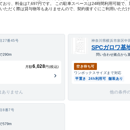
おり、料金は7,697円です。 この駐車スペースは24時間利用可能で
用いただく際は貸与物等もありませんので、契約後すぐにご利用いただ
27番45号
神奈川県横浜市泉区中田西
SPCガロワ基
290m
問い合わせ拠点から直
6,028
空き待ち可
月額
円(税込)
ワンボックス
サイズまで対応
平置き
24h利用可
舗装あり
はありません
他の条件
目8番7号
579m