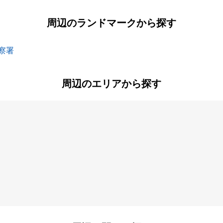
周辺のランドマークから探す
察署
周辺のエリアから探す
央北
和泉中央南
和泉町
汲沢町
鳥が丘
中田西
中田東