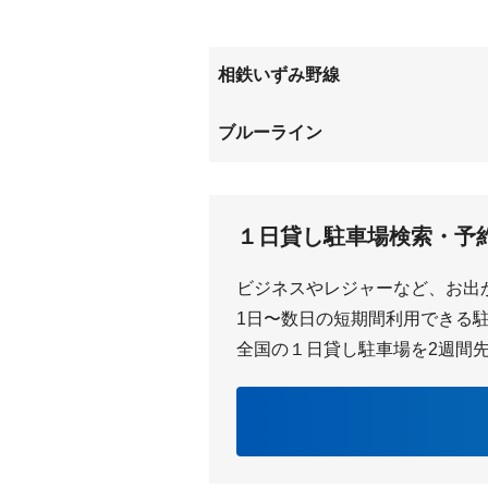
相鉄いずみ野線
ゆめが丘
いずみ
ブルーライン
下飯田
中田
１日貸し駐車場検索・予
ビジネスやレジャーなど、お出
1日〜数日の短期間利用できる駐車
全国の１日貸し駐車場を2週間