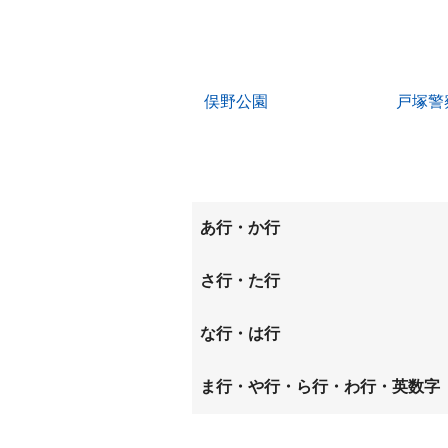
俣野公園
戸塚警
あ行・か行
和泉が丘
和泉中
さ行・た行
桂坂
汲沢
下飯田町
下和泉
な行・は行
中田北
中田町
ま行・や行・ら行・わ行・英数字
西が岡
深谷町
俣野町
弥生台