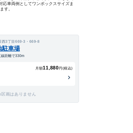
、対応車両例としてワンボックスサイズま
けます。
3丁目669-3・669-8
地駐車場
線距離で330m
11,880
月額
円(税込)
の区画はありません