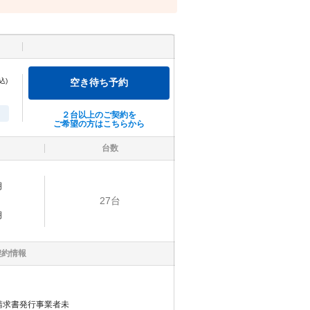
込)
空き待ち予約
２台以上のご契約を
ご希望の方はこちらから
台数
明
27
台
明
契約情報
請求書発行事業者未