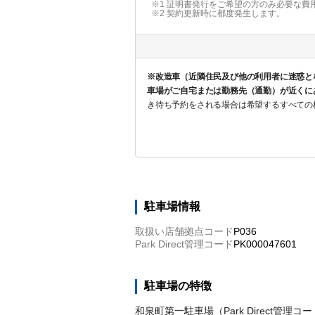
※1 証明書発行をご希望の方のみ必要な費
※2
契約更新時に都度発生します。
※改造車（近隣住民及び他の利用者に迷惑と
車場がご自宅または勤務先（通勤）が近くに
き待ち予約をされる場合は希望するすべての
駐車場情報
取扱い店舗拠点コード
P036
Park Direct管理コード
PK000047601
駐車場の特徴
和泉町第一駐車場（Park Direct管理