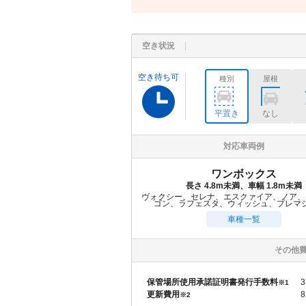
空き状況
空き待ち可
種別
屋根
平置き
なし
対応車両例
ワンボックス
長さ 4.8m未満、車幅 1.8m未満
ヴォクシー、セレナ、エスクァイア、ノア、
ゴン、ラフェスタ、ウィッシュ、プレマ
車種一覧
その他
保管場所使用承諾証明書発行手数料
3
※1
更新費用
8
※2