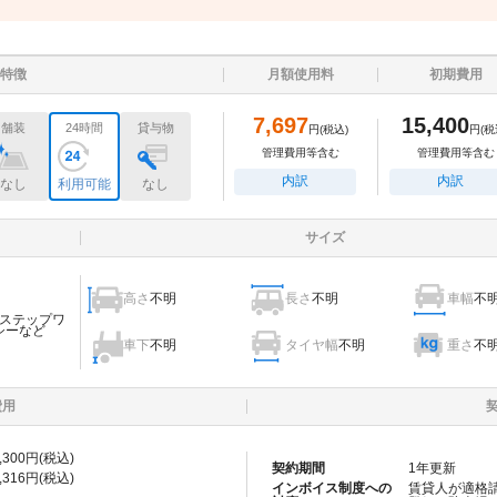
特徴
月額使用料
初期費用
7,697
15,400
舗装
24時間
貸与物
円
(税込)
円
(税
管理費用等含む
管理費用等含む
内訳
内訳
なし
利用可能
なし
サイズ
高さ
不明
長さ
不明
車幅
不
ステップワ
シーなど
車下
不明
タイヤ幅
不明
重さ
不
費用
,300
円(税込)
契約期間
1
年更新
,316
円(税込)
インボイス制度への
賃貸人が適格