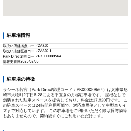
駐車場情報
ZA8J0
取扱い店舗拠点コード
ZA8J0-1
取扱い店舗区画コード
PK000089564
Park Direct管理コード
2025/02/05
情報更新日
駐車場の特徴
ラシーネ若宮（Park Direct管理コード：PK000089564）は兵庫県尼
崎市大物町2丁目8-28にある平置きの月極駐車場です。 屋根なしで
舗装された駐車スペースを提供しており、料金は17,820円です。 こ
の駐車スペースは24時間利用可能で、対応車両例として中型車サイ
ズまで対応しています。 この駐車場をご利用いただく際は貸与物等
もありませんので、契約後すぐにご利用いただけます。