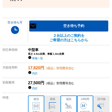
空き待ち可
空き待ち予約
２台以上のご契約を
ご希望の方はこちらから
中型車
対応車両例
長さ 4.8m未満、車幅 1.8m未満
車種一覧
月額使用料
17,820
円
（税込）管理費等含む
内訳
初期費用
27,500
円
（税込）管理費等含む
内訳
特徴
種別
屋根
舗装
24時間
貸与物