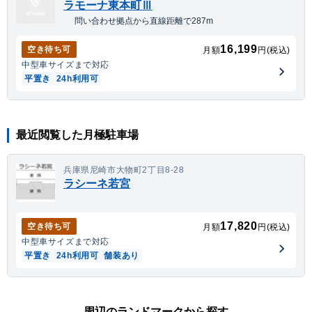
ラモーナ東本町Ⅲ
問い合わせ拠点から直線距離で287m
16,199
空き待ち可
月額
円(税込)
中型車
サイズまで対応
平置き
24h利用可
最近閲覧した月極駐車場
兵庫県尼崎市大物町2丁目8-28
ラシーネ若宮
17,820
空き待ち可
月額
円(税込)
中型車
サイズまで対応
平置き
24h利用可
舗装あり
周辺のランドマークから探す