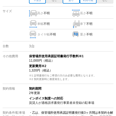
平置き
なし
あり
利用可能
なし
サイズ
高さ
不明
長さ
不明
車幅
不明
車下
不明
タイヤ幅
不明
重さ
不明
3
台
台数
その他費用
保管場所使用承諾証明書発行手数料※1
11,000
円（税込）
更新費用
※2
1,320
円（税込）
※1 証明書発行をご希望の方のみ必要な費用となります。
※2
契約更新時に都度発生します。
契約情報
契約期間
2
年更新
インボイス制度への対応
賃貸人が適格請求書発行事業者未登録の
駐車場
契約条件/
駐車場
・乙は、保管場所使用承諾証明書発行後3ヶ月間は本契約を解