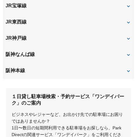
JR宝塚線
杭瀬本町
杭瀬南新町
西大物町
西長洲町
玄番北之町
尼崎
JR東西線
西難波町
西本町
尼崎
JR神戸線
西御園町
浜
東大物町
東七松町
尼崎
阪神なんば線
東難波町
東本町
大物
尼崎
阪神本線
福町
出来島
福
出屋敷
大物
１日貸し駐車場検索・予約サービス「ワンデイパー
尼崎
杭瀬
ク」のご案内
千船
ビジネスやレジャーなど、お出かけ先での駐車場にお困り
ではありませんか？
1日〜数日の短期間利用できる駐車場をお探しなら、Park
Directの関連サービス「ワンデイパーク」をご利用くださ