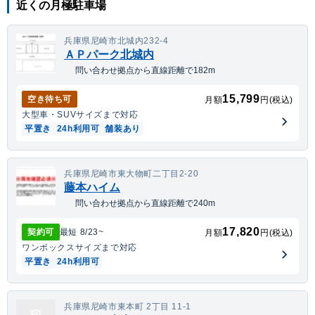
近くの月極駐車場
兵庫県尼崎市北城内232-4
ＡＰパーク北城内
問い合わせ拠点から直線距離で182m
15,799
空き待ち可
月額
円(税込)
大型車・SUV
サイズまで対応
平置き
24h利用可
舗装あり
兵庫県尼崎市東大物町二丁目2-20
藤本ハイム
問い合わせ拠点から直線距離で240m
17,820
契約可
最短
8/23
~
月額
円(税込)
ワンボックス
サイズまで対応
平置き
24h利用可
兵庫県尼崎市東本町 2丁目 11-1