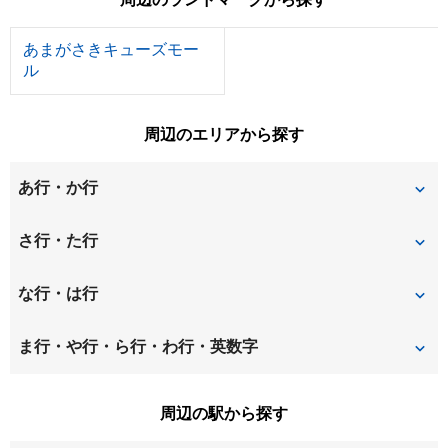
あまがさきキューズモー
ル
周辺のエリアから探す
あ行・か行
今福
大野
さ行・た行
大和田
尾浜町
常光寺
昭和通
な行・は行
神田南通
北城内
崇徳院
建家町
中島
長洲中通
ま行・や行・ら行・わ行・英数字
北大物町
北竹谷町
築地
佃
長洲西通
長洲東通
南城内
南初島町
周辺の駅から探す
金楽寺町
杭瀬北新町
道意町
長洲本通
西川