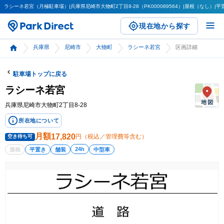
ラシーネ若宮（月極駐車場）|兵庫県尼崎市大物町2丁目8-28（PK000089564）|屋根（なし）|平置
現在地から探す
兵庫県
尼崎市
大物町
ラシーネ若宮
区画詳細
駐車場トップに戻る
ラシーネ若宮
兵庫県尼崎市大物町2丁目8-28
所在地について
月額
17,820
円（税込／管理費等含む）
空き待ち可
24h
屋根
平置き
舗装
中型車