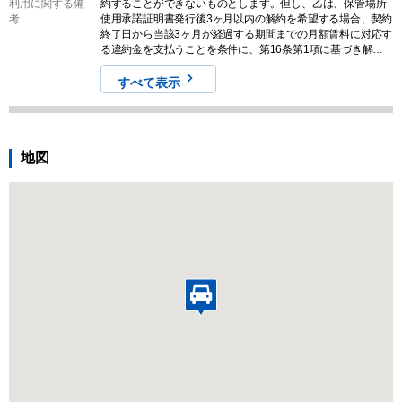
利用に関する備
約することができないものとします。但し、乙は、保管場所
考
使用承諾証明書発行後3ヶ月以内の解約を希望する場合、契約
終了日から当該3ヶ月が経過する期間までの月額賃料に対応す
る違約金を支払うことを条件に、第16条第1項に基づき解約
できるものとします。 ・本駐車場をお申し込みする際は、お
申し込み前に必ずご利用の車両サイズおよび収容スペースを
すべて表示
現地でご確認ください。また、募集情報と実際の現地の状況
が異なる場合がございます。その場合は、現況を優先させて
いただきますので気になる方はお申し込みをご遠慮くださ
い。なお、契約締結後のキャンセルやクレームに対する返金
地図
は一切対応しませんので予めご認識ください。 ・本駐車場は
物件入居者専用駐車場のため、入居者が駐車場を必要とした
際は、1 ヶ月の猶予を以て退去していただく場合がございま
すので予めご理解・ご認識いただいたうえでお申込みくださ
い。