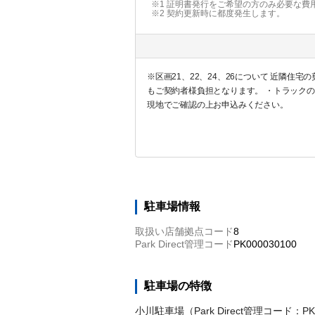
※1 証明書発行をご希望の方のみ必要な費
※2
契約更新時に都度発生します。
※区画21、22、24、26について 近隣
もご契約者様負担となります。 ・トラック
現地でご確認の上お申込みください。
駐車場情報
取扱い店舗拠点コード
8
Park Direct管理コード
PK000030100
駐車場の特徴
小川駐車場（Park Direct管理コー