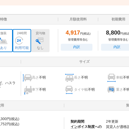
特徴
月額使用料
初期費用
4,917
8,800
舗装
24時間
貸与物
円
(税込)
円
(税込
管理費用等含む
管理費用等含む
内訳
内訳
あり
利用可能
なし
サイズ
高さ
不明
長さ
不明
車幅
不
ヴ、ハスラ
ど
車下
不明
タイヤ幅
不明
重さ
不
費用
,300
円(税込)
契約期間
2
年更新
,752
円(税込)
インボイス制度への
賃貸人が適格