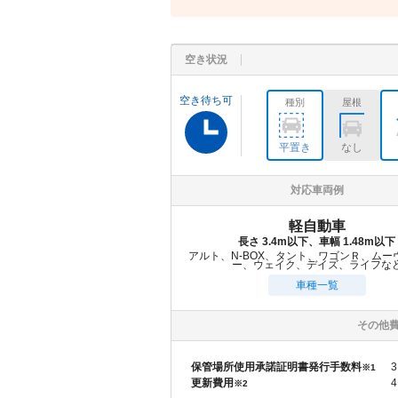
空き状況
空き待ち可
種別
屋根
平置き
なし
対応車両例
軽自動車
長さ 3.4m以下、車幅 1.48m以下
アルト、N-BOX、タント、ワゴンＲ、ムー
ー、ウェイク、デイズ、ライフな
車種一覧
その他
保管場所使用承諾証明書発行手数料
3
※1
更新費用
4
※2