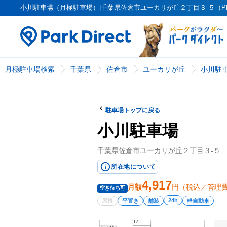
小川駐車場（月極駐車場）|千葉県佐倉市ユーカリが丘２丁目３-５（PK000
月極駐車場検索
千葉県
佐倉市
ユーカリが丘
小川駐
駐車場トップに戻る
小川駐車場
千葉県佐倉市ユーカリが丘２丁目３-５
所在地について
4,917
月額
円（税込／管理
空き待ち可
24h
屋根
平置き
舗装
軽自動車