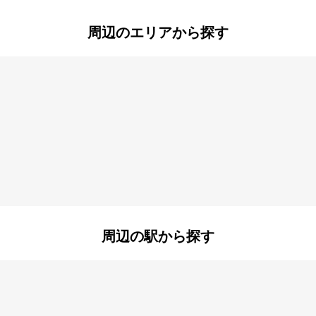
周辺のエリアから探す
井野
井野町
カリが丘
八幡台
リが丘
周辺の駅から探す
井
志津