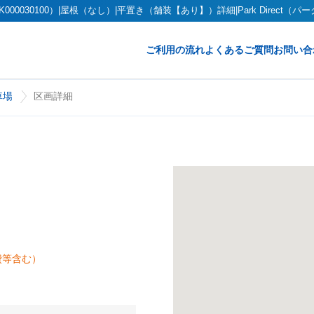
030100）|屋根（なし）|平置き（舗装【あり】）詳細|Park Direct（パ
ご利用の流れ
よくあるご質問
お問い合
車場
区画詳細
費等含む）