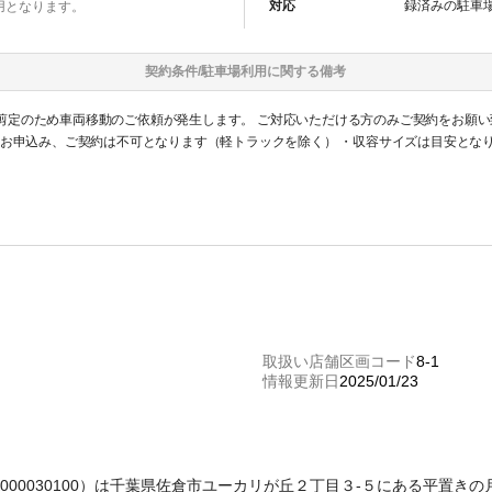
対応
録済みの
駐車
用となります。
契約条件/
駐車場
利用に関する備考
住宅の剪定のため車両移動のご依頼が発生します。 ご対応いただける方のみご契約をお願
のお申込み、ご契約は不可となります（軽トラックを除く） ・収容サイズは目安とな
取扱い店舗区画コード
8-1
情報更新日
2025/01/23
ド：PK000030100）は千葉県佐倉市ユーカリが丘２丁目３-５にある平置