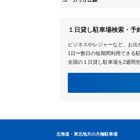
ユーカリが丘
中学校
１日貸し駐車場検索・予
女子大
ビジネスやレジャーなど、お出
1日〜数日の短期間利用できる駐車
全国の１日貸し駐車場を2週間
北海道・東北地方の月極駐車場