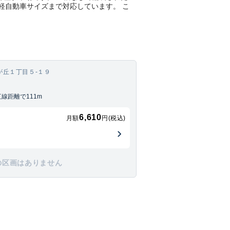
て軽自動車サイズまで対応しています。 こ
が丘１丁目５-１９
線距離で111m
6,610
月額
円(税込)
の区画はありません