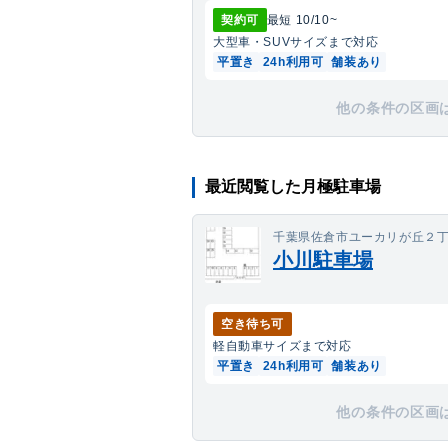
契約可
最短
10/10
~
大型車・SUV
サイズまで対応
平置き
24h利用可
舗装あり
他の条件の区画
最近閲覧した月極駐車場
千葉県佐倉市ユーカリが丘２丁
小川駐車場
空き待ち可
軽自動車
サイズまで対応
平置き
24h利用可
舗装あり
他の条件の区画