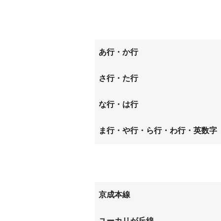
あ行・か行
青菅
稲荷台
さ行・た行
上高野
上志津
上座
な行・は行
中志津
西ユー
ま行・や行・ら行・わ行・英数字
宮ノ台
ユーカ
京成本線
ユーカリが丘
京成臼
ユーカリが丘線