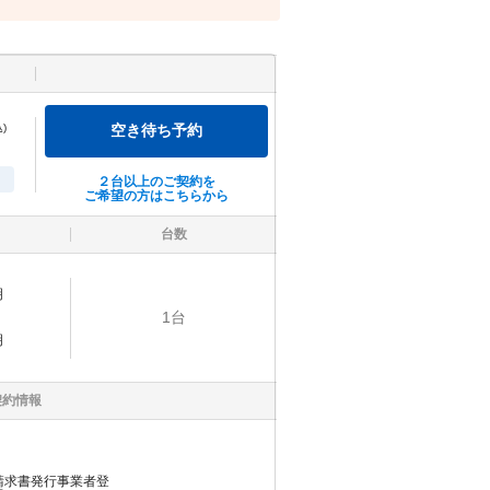
)
空き待ち予約
２台以上のご契約を
ご希望の方はこちらから
台数
明
1
台
明
契約情報
請求書発行事業者登