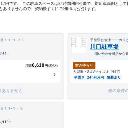
917円です。 この駐車スペースは24時間利用可能で、対応車両例とし
もありませんので、契約後すぐにご利用いただけます。
目１１-１･１０
千葉県佐倉市ユーカリ
川口駐車場
86m
問い合わせ拠点から直
6,610
空き待ち可
月額
円(税込)
大型車・SUV
サイズまで対応
平置き
24h利用可
舗装あり
はありません
他の条件
目１１-３・８
119m