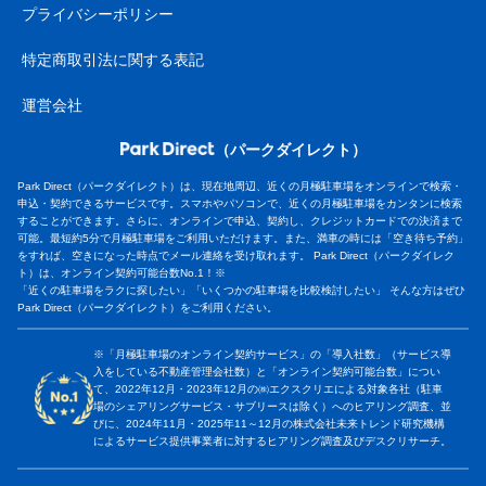
プライバシーポリシー
特定商取引法に関する表記
運営会社
（パークダイレクト）
Park Direct（パークダイレクト）は、現在地周辺、近くの月極駐車場をオンラインで検索・
申込・契約できるサービスです。スマホやパソコンで、近くの月極駐車場をカンタンに検索
することができます。さらに、オンラインで申込、契約し、クレジットカードでの決済まで
可能。最短約5分で月極駐車場をご利用いただけます。また、満車の時には「空き待ち予約」
をすれば、空きになった時点でメール連絡を受け取れます。 Park Direct（パークダイレク
ト）は、オンライン契約可能台数No.1！※
「近くの駐車場をラクに探したい」「いくつかの駐車場を比較検討したい」 そんな方はぜひ
Park Direct（パークダイレクト）をご利用ください。
※「月極駐車場のオンライン契約サービス」の「導入社数」（サービス導
入をしている不動産管理会社数）と「オンライン契約可能台数」につい
て、2022年12月・2023年12月の㈱エクスクリエによる対象各社（駐車
場のシェアリングサービス・サブリースは除く）へのヒアリング調査、並
びに、2024年11月・2025年11～12月の株式会社未来トレンド研究機構
によるサービス提供事業者に対するヒアリング調査及びデスクリサーチ。