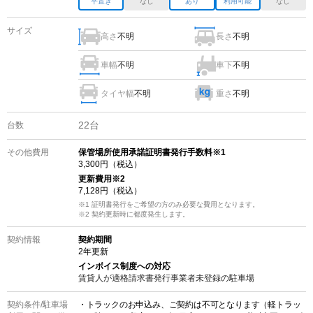
平置き
なし
あり
利用可能
なし
サイズ
高さ
不明
長さ
不明
車幅
不明
車下
不明
タイヤ幅
不明
重さ
不明
22
台
台数
その他費用
保管場所使用承諾証明書発行手数料※1
3,300
円（税込）
更新費用
※2
7,128
円（税込）
※1 証明書発行をご希望の方のみ必要な費用となります。
※2
契約更新時に都度発生します。
契約情報
契約期間
2
年更新
インボイス制度への対応
賃貸人が適格請求書発行事業者未登録の
駐車場
契約条件/
駐車場
・トラックのお申込み、ご契約は不可となります（軽トラッ