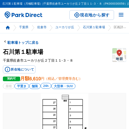
石川第１駐車場（月極駐車場）|千葉県佐倉市ユーカリが丘２丁目１１-３・８（PK000030059）|屋
現在地から探す
千葉県
佐倉市
ユーカリが丘
石川第１駐車場
区画詳細
駐車場トップに戻る
石川第１駐車場
千葉県佐倉市ユーカリが丘２丁目１１-３・８
所在地について
月額
6,610
円（税込／管理費等含む）
契約可
24h
屋根
平置き
舗装
大型車・SUV