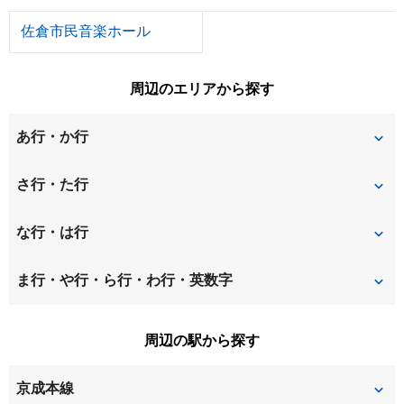
佐倉市民音楽ホール
周辺のエリアから探す
あ行・か行
青菅
稲荷台
さ行・た行
井野
井野町
上座
な行・は行
王子台
小竹
中志津
西ユーカリが丘
ま行・や行・ら行・わ行・英数字
上高野
上志津
八幡台
宮ノ台
ユーカリが丘
周辺の駅から探す
京成本線