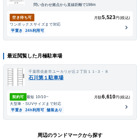
問い合わせ拠点から直線距離で198m
5,523
空き待ち可
月額
円(税込)
ワンボックス
サイズまで対応
平置き
24h利用可
最近閲覧した月極駐車場
千葉県佐倉市ユーカリが丘２丁目１１-３・８
石川第１駐車場
6,610
契約可
最短
10/10
~
月額
円(税込)
大型車・SUV
サイズまで対応
平置き
24h利用可
舗装あり
周辺のランドマークから探す