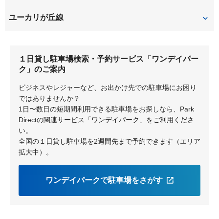
ユーカリが丘
京成臼井
ユーカリが丘線
志津
ユーカリが丘
中学校
１日貸し駐車場検索・予約サービス「ワンデイパー
井野
公園
ク」のご案内
地区センター
女子大
ビジネスやレジャーなど、お出かけ先での駐車場にお困り
ではありませんか？
1日〜数日の短期間利用できる駐車場をお探しなら、Park
Directの関連サービス「ワンデイパーク」をご利用くださ
い。
全国の１日貸し駐車場を2週間先まで予約できます（エリア
拡大中）。
ワンデイパークで駐車場をさがす