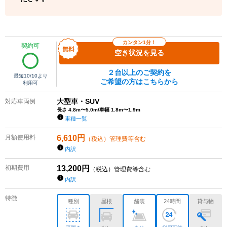
カンタン1分！
契約可
空き状況を見る
２台以上のご契約を
最短
10/10
より
ご希望の方はこちらから
利用可
大型車・SUV
対応車両例
長さ 4.8m〜5.0m/車幅 1.8m〜1.9m
車種一覧
月額使用料
6,610
円
（税込）管理費等含む
内訳
初期費用
13,200
円
（税込）管理費等含む
内訳
特徴
種別
屋根
舗装
24時間
貸与物