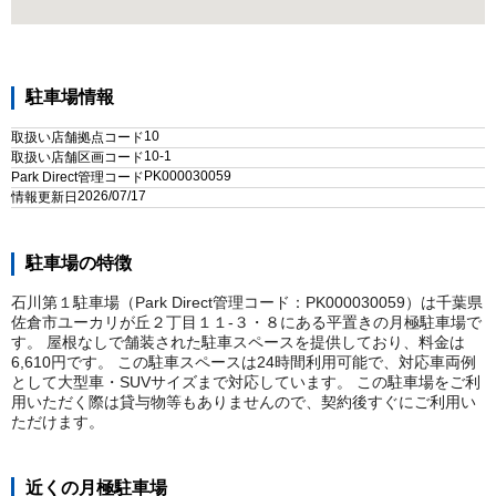
駐車場情報
10
取扱い店舗拠点コード
10-1
取扱い店舗区画コード
PK000030059
Park Direct管理コード
2026/07/17
情報更新日
駐車場の特徴
石川第１駐車場（Park Direct管理コード：PK000030059）は千葉県
佐倉市ユーカリが丘２丁目１１-３・８にある平置きの月極駐車場で
す。 屋根なしで舗装された駐車スペースを提供しており、料金は
6,610円です。 この駐車スペースは24時間利用可能で、対応車両例
として大型車・SUVサイズまで対応しています。 この駐車場をご利
用いただく際は貸与物等もありませんので、契約後すぐにご利用い
ただけます。
近くの月極駐車場