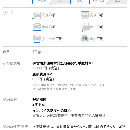
平置き
なし
あり
利用可能
なし
サイズ
高さ
不明
長さ
不明
車幅
不明
車下
不明
タイヤ幅
不明
重さ
不明
10
台
台数
その他費用
保管場所使用承諾証明書発行手数料※1
22,000
円（税込）
更新費用
※2
880
円（税込）
※1 証明書発行をご希望の方のみ必要な費用となります。
※2
契約更新時に都度発生します。
契約情報
契約期間
2
年更新
インボイス制度への対応
賃貸人が適格請求書発行事業者未登録の
駐車場
契約条件/
駐車場
・本駐車場は、契約開始日から6ヶ月間は解約できないものと