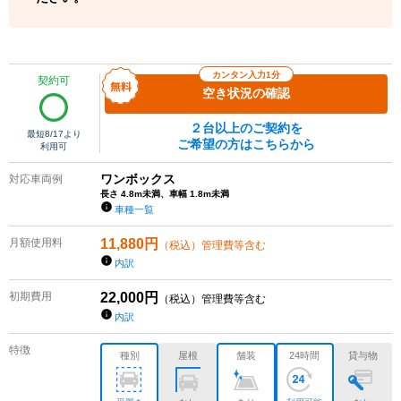
カンタン入力1分
契約可
空き状況の確認
２台以上のご契約を
最短
8/17
より
ご希望の方はこちらから
利用可
ワンボックス
対応車両例
長さ 4.8m未満、車幅 1.8m未満
車種一覧
月額使用料
11,880
円
（税込）管理費等含む
内訳
初期費用
22,000
円
（税込）管理費等含む
内訳
特徴
種別
屋根
舗装
24時間
貸与物