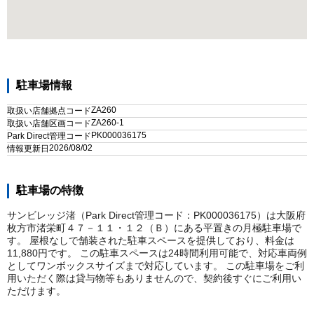
駐車場情報
ZA260
取扱い店舗拠点コード
ZA260-1
取扱い店舗区画コード
PK000036175
Park Direct管理コード
2026/08/02
情報更新日
駐車場の特徴
サンビレッジ渚（Park Direct管理コード：PK000036175）は大阪府
枚方市渚栄町４７－１１・１２（Ｂ）にある平置きの月極駐車場で
す。 屋根なしで舗装された駐車スペースを提供しており、料金は
11,880円です。 この駐車スペースは24時間利用可能で、対応車両例
としてワンボックスサイズまで対応しています。 この駐車場をご利
用いただく際は貸与物等もありませんので、契約後すぐにご利用い
ただけます。