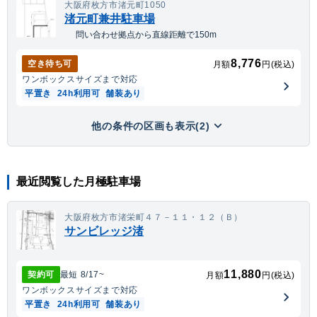
大阪府枚方市渚元町1050
渚元町兼井駐車場
問い合わせ拠点から直線距離で150m
8,776
空き待ち可
月額
円(税込)
ワンボックス
サイズまで対応
平置き
24h利用可
舗装あり
他の条件の区画も表示(2)
最近閲覧した月極駐車場
大阪府枚方市渚栄町４７－１１・１２（Ｂ）
サンビレッジ渚
11,880
契約可
最短
8/17
~
月額
円(税込)
ワンボックス
サイズまで対応
平置き
24h利用可
舗装あり