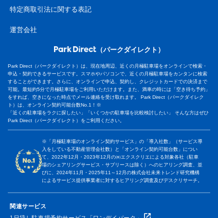
特定商取引法に関する表記
運営会社
（パークダイレクト）
Park Direct（パークダイレクト）は、現在地周辺、近くの月極駐車場をオンラインで検索・
申込・契約できるサービスです。スマホやパソコンで、近くの月極駐車場をカンタンに検索
することができます。さらに、オンラインで申込、契約し、クレジットカードでの決済まで
可能。最短約5分で月極駐車場をご利用いただけます。また、満車の時には「空き待ち予約」
をすれば、空きになった時点でメール連絡を受け取れます。 Park Direct（パークダイレク
ト）は、オンライン契約可能台数No.1！※
「近くの駐車場をラクに探したい」「いくつかの駐車場を比較検討したい」 そんな方はぜひ
Park Direct（パークダイレクト）をご利用ください。
※「月極駐車場のオンライン契約サービス」の「導入社数」（サービス導
入をしている不動産管理会社数）と「オンライン契約可能台数」につい
て、2022年12月・2023年12月の㈱エクスクリエによる対象各社（駐車
場のシェアリングサービス・サブリースは除く）へのヒアリング調査、並
びに、2024年11月・2025年11～12月の株式会社未来トレンド研究機構
によるサービス提供事業者に対するヒアリング調査及びデスクリサーチ。
関連サービス