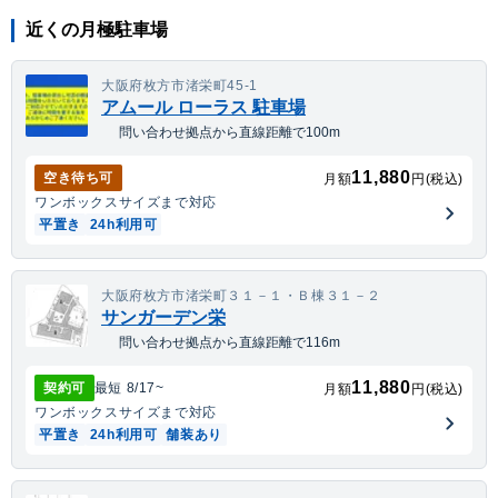
近くの月極駐車場
大阪府枚方市渚栄町45-1
アムール ローラス 駐車場
問い合わせ拠点から直線距離で100m
11,880
空き待ち可
月額
円(税込)
ワンボックス
サイズまで対応
平置き
24h利用可
大阪府枚方市渚栄町３１－１・Ｂ棟３１－２
サンガーデン栄
問い合わせ拠点から直線距離で116m
11,880
契約可
最短
8/17
~
月額
円(税込)
ワンボックス
サイズまで対応
平置き
24h利用可
舗装あり