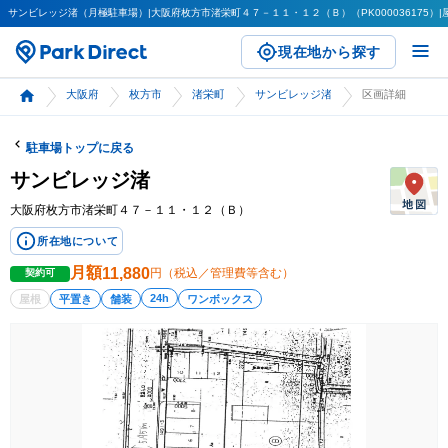
サンビレッジ渚（月極駐車場）|大阪府枚方市渚栄町４７－１１・１２（Ｂ）（PK000036175）|屋根
現在地から探す
大阪府
枚方市
渚栄町
サンビレッジ渚
区画詳細
駐車場トップに戻る
サンビレッジ渚
大阪府枚方市渚栄町４７－１１・１２（Ｂ）
所在地について
月額
11,880
円（税込／管理費等含む）
契約可
24h
屋根
平置き
舗装
ワンボックス