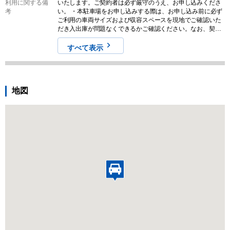
利用に関する備
いたします。ご契約者は必ず厳守のうえ、お申し込みくださ
考
い。 ・本駐車場をお申し込みする際は、お申し込み前に必ず
ご利用の車両サイズおよび収容スペースを現地でご確認いた
だき入出庫が問題なくできるかご確認ください。なお、契約
締結後のキャンセルやクレームに対する返金は一切対応しま
せんので予めご認識ください。 ・本駐車場の募集情報と実際
すべて表示
の現地の状況が異なる場合がございます。その場合は、現況
を優先させていただきますので気になる方はお申し込みをご
遠慮ください。なお、契約締結後のキャンセルやクレームに
対する返金は一切対応しませんので予めご認識ください。 ・
地図
保管場所使用承諾証明書の受け渡しにつきましては、即日必
着などのご対応はできませんので予めご了承ください。受取
希望日につきましては余裕をもってご選択ください。