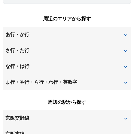
周辺のエリアから探す
あ行・か行
天川新町
池之宮
さ行・た行
井尻
磯島茶屋町
招提中町
招提平野町
な行・は行
永楽町
大垣内町
招提南町
新之栄町
中宮西之町
中宮東之町
ま行・や行・ら行・わ行・英数字
大冠町
大塚町
須賀町
須山町
中宮本町
中宮山戸町
牧野北町
牧野阪
周辺の駅から探す
甲斐田新町
甲斐田町
田口
道鵜町
渚栄町
渚西
牧野下島町
牧野本町
京阪交野線
甲斐田東町
上島町
堂山
東和町
渚南町
渚元町
松丘町
南船橋
川原町
交北
宮之阪
星ヶ丘
京阪本線