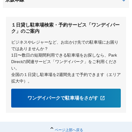
西禁野
西牧野
都丘町
宮之阪
御殿山町
枚方市
御殿山
枚方市
日向町
深沢町
養父丘
１日貸し駐車場検索・予約サービス「ワンデイパー
牧野
深沢本町
ク」のご案内
ビジネスやレジャーなど、お出かけ先での駐車場にお困り
ではありませんか？
1日〜数日の短期間利用できる駐車場をお探しなら、Park
Directの関連サービス「ワンデイパーク」をご利用くださ
い。
全国の１日貸し駐車場を2週間先まで予約できます（エリア
拡大中）。
ワンデイパークで駐車場をさがす
ページ上部へ戻る