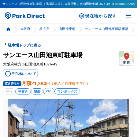
サンエース山田池東町駐車場（月極駐車場）|大阪府枚方市山田池東町1876-49（PK000032092）
現在地から探す
大阪府
枚方市
山田池東町
サンエース山田池東町駐車場
駐車場トップに戻る
サンエース山田池東町駐車場
大阪府枚方市山田池東町1876-49
所在地について
月額
21,384
円（税込／管理費等含む）
空き待ち可
24h
屋根
平置き
舗装
ワンボックス