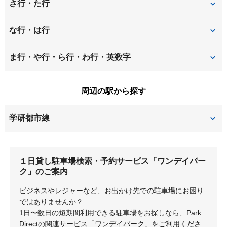
池之宮
大峰元町
さ行・た行
甲斐田新町
甲斐田東町
招提中町
招提平野町
な行・は行
春日北町
春日西町
招提南町
招提元町
長尾家具町
長尾台
ま行・や行・ら行・わ行・英数字
春日東町
春日元町
杉山手
須山町
長尾谷町
長尾東町
養父丘
山田池東町
周辺の駅から探す
北山
欽明台中央
田口
田口山
長尾元町
野村中町
学研都市線
交北
津田駅前
津田北町
野村元町
藤阪北町
津田
藤阪
津田西町
津田東町
藤阪中町
藤阪東町
１日貸し駐車場検索・予約サービス「ワンデイパー
長尾
津田南町
津田元町
ク」のご案内
藤阪南町
藤阪元町
ビジネスやレジャーなど、お出かけ先での駐車場にお困り
津田山手
出屋敷元町
ではありませんか？
1日〜数日の短期間利用できる駐車場をお探しなら、Park
堂山
Directの関連サービス「ワンデイパーク」をご利用くださ