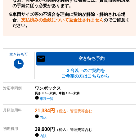
の手続に従う必要があります。
車両サイズ等の不適合を理由に契約が解除・解約される場
合、
支払済みの金銭について返金はされません
のでご留意く
ださい。
空き待ち可
空き待ち予約
２台以上のご契約を
ご希望の方はこちらから
ワンボックス
対応車両例
長さ 4.8m未満、車幅 1.8m未満
車種一覧
月額使用料
21,384
円
（税込）管理費等含む
内訳
初期費用
39,600
円
（税込）管理費等含む
内訳