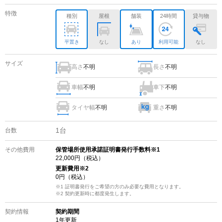
特徴
種別
屋根
舗装
24時間
貸与物
平置き
なし
あり
利用可能
なし
サイズ
高さ
不明
長さ
不明
車幅
不明
車下
不明
タイヤ幅
不明
重さ
不明
1
台
台数
その他費用
保管場所使用承諾証明書発行手数料※1
22,000
円（税込）
更新費用
※2
0
円（税込）
※1 証明書発行をご希望の方のみ必要な費用となります。
※2
契約更新時に都度発生します。
契約情報
契約期間
1
年更新