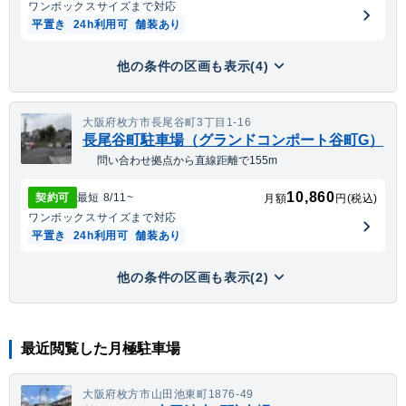
ワンボックス
サイズまで対応
平置き
24h利用可
舗装あり
他の条件の区画も表示(4)
大阪府枚方市長尾谷町3丁目1-16
長尾谷町駐車場（グランドコンポート谷町G）
問い合わせ拠点から直線距離で155m
10,860
契約可
最短
8/11
~
月額
円(税込)
ワンボックス
サイズまで対応
平置き
24h利用可
舗装あり
他の条件の区画も表示(2)
最近閲覧した月極駐車場
大阪府枚方市山田池東町1876-49