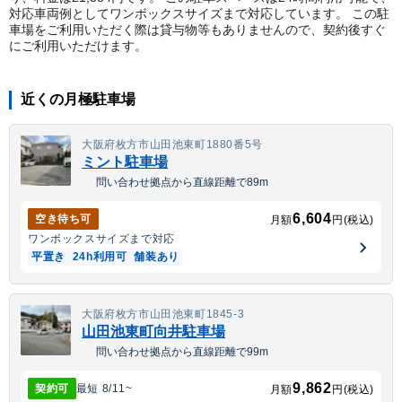
対応車両例としてワンボックスサイズまで対応しています。 この駐
車場をご利用いただく際は貸与物等もありませんので、契約後すぐ
にご利用いただけます。
近くの月極駐車場
大阪府枚方市山田池東町1880番5号
ミント駐車場
問い合わせ拠点から直線距離で89m
6,604
空き待ち可
月額
円(税込)
ワンボックス
サイズまで対応
平置き
24h利用可
舗装あり
大阪府枚方市山田池東町1845-3
山田池東町向井駐車場
問い合わせ拠点から直線距離で99m
9,862
契約可
最短
8/11
~
月額
円(税込)