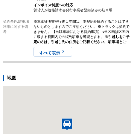
インボイス制度への対応
賃貸人が適格請求書発行事業者登録済みの
駐車場
契約条件/
駐車場
※車庫証明書発行後１年間は、本契約を解約することはでき
利用に関する備
ないものとしますのでご注意ください。 ※トラックは契約で
考
きません。 【当駐車場における特約事項】 ○当区画は区画内
に収まる範囲内での縦列駐車を可能とする。
※引越しをご予
定の方は、引越し先の住所をご記載ください。 駐車場とご入
力の住所の距離が離れている場合、ご契約理由をお聞きする
場合があります。
すべて表示
地図