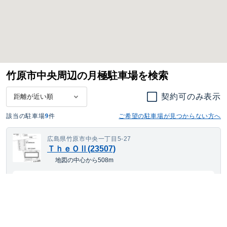
竹原市中央周辺の月極駐車場を検索
契約可のみ表示
該当の駐車場
9
件
ご希望の駐車場が見つからない方へ
広島県竹原市中央一丁目5-27
ＴｈｅＯⅡ(23507)
地図の中心から508m
5,510
契約可
最短
8/17
~
月額
円(税込)
大型車・SUV
サイズまで対応
平置き
24h利用可
舗装あり