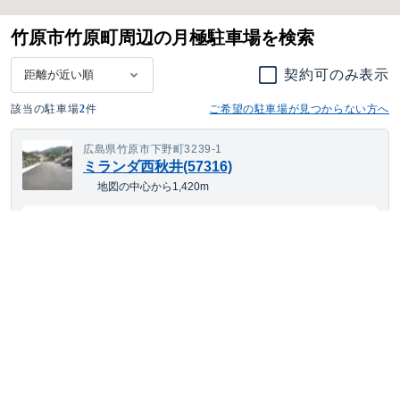
竹原市竹原町周辺の月極駐車場を検索
契約可のみ表示
該当の駐車場
2
件
ご希望の駐車場が見つからない方へ
広島県竹原市下野町3239-1
ミランダ西秋井(57316)
地図の中心から1,420m
6,028
契約可
最短
8/17
~
月額
円(税込)
大型車・SUV
サイズまで対応
平置き
24h利用可
舗装あり
広島県竹原市下野町3218-1
秋井(35763)
地図の中心から1,437m
5,510
契約可
最短
8/17
~
月額
円(税込)