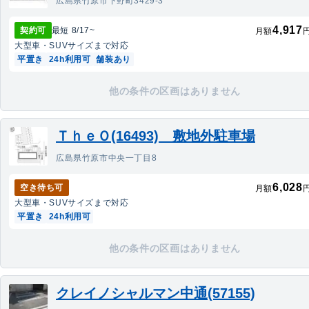
広島県竹原市下野町3429-3
4,917
契約可
最短
8/17
~
月額
大型車・SUV
サイズまで対応
平置き
24h利用可
舗装あり
他の条件の区画はありません
ＴｈｅＯ(16493) 敷地外駐車場
広島県竹原市中央一丁目8
6,028
空き待ち可
月額
大型車・SUV
サイズまで対応
平置き
24h利用可
他の条件の区画はありません
クレイノシャルマン中通(57155)