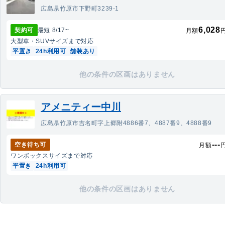
広島県竹原市下野町3239-1
6,028
契約可
最短
8/17
~
月額
大型車・SUV
サイズまで対応
平置き
24h利用可
舗装あり
他の条件の区画はありません
アメニティー中川
広島県竹原市吉名町字上郷附4886番7、4887番9、4888番9
---
空き待ち可
月額
ワンボックス
サイズまで対応
平置き
24h利用可
他の条件の区画はありません