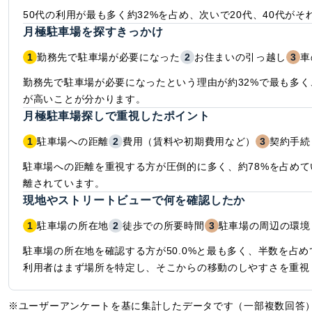
50代の利用が最も多く約32%を占め、次いで20代、40代がそ
月極駐車場を探すきっかけ
1
勤務先で駐車場が必要になった
2
お住まいの引っ越し
3
車
勤務先で駐車場が必要になったという理由が約32%で最も多く
が高いことが分かります。
月極駐車場探しで重視したポイント
1
駐車場への距離
2
費用（賃料や初期費用など）
3
契約手続
駐車場への距離を重視する方が圧倒的に多く、約78%を占め
離されています。
現地やストリートビューで何を確認したか
1
駐車場の所在地
2
徒歩での所要時間
3
駐車場の周辺の環境
駐車場の所在地を確認する方が50.0%と最も多く、半数を占
利用者はまず場所を特定し、そこからの移動のしやすさを重視
※ユーザーアンケートを基に集計したデータです（一部複数回答