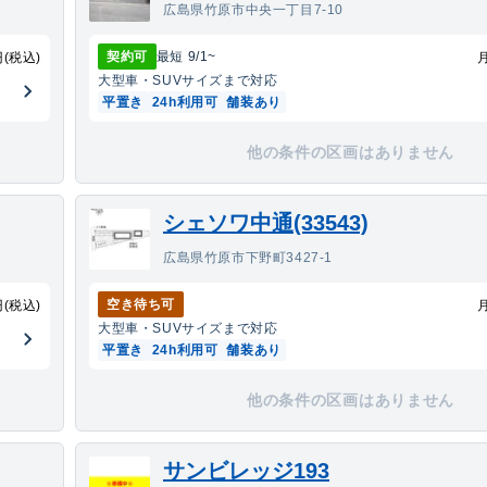
広島県竹原市中央一丁目7-10
契約可
最短
9/1
~
円(税込)
大型車・SUV
サイズまで対応
平置き
24h利用可
舗装あり
他の条件の区画はありません
シェソワ中通(33543)
広島県竹原市下野町3427-1
空き待ち可
円(税込)
大型車・SUV
サイズまで対応
平置き
24h利用可
舗装あり
他の条件の区画はありません
サンビレッジ193