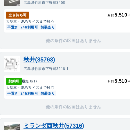
広島県竹原市下野町3458
5,510
空き待ち可
月額
大型車・SUV
サイズまで対応
平置き
24h利用可
舗装あり
他の条件の区画はありません
秋井(35763)
広島県竹原市下野町3218-1
5,510
契約可
最短
8/17
~
月額
大型車・SUV
サイズまで対応
平置き
24h利用可
舗装あり
他の条件の区画はありません
ミランダ西秋井(57316)