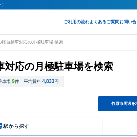
ト）
ご利用の流れ
よくあるご質問
お問い合
の軽自動車対応の月極駐車場 検索
車対応の月極駐車場を検索
9
4,833
駐車場
件
平均賃料
円
竹原市周辺を
駅から探す