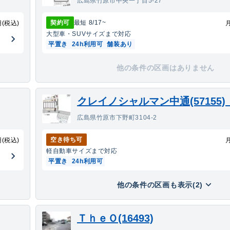
広島県竹原市中央一丁目5-27
契約可
最短
8/17
~
円(税込)
大型車・SUV
サイズまで対応
平置き
24h利用可
舗装あり
他の条件の区画はありません
広島県竹原市下野町3104-2
空き待ち可
円(税込)
軽自動車
サイズまで対応
平置き
24h利用可
他の条件の区画も表示(2)
ＴｈｅＯ(16493)