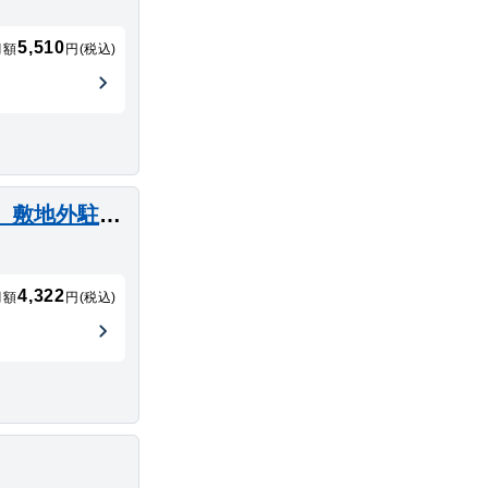
5,510
月額
円(税込)
クレイノシャルマン中通(57155) 敷地外駐車場
4,322
月額
円(税込)