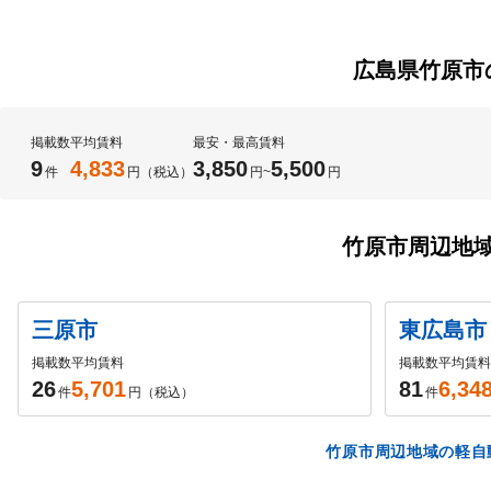
広島県竹原市
掲載数
平均賃料
最安・最高賃料
9
4,833
3,850
5,500
件
円（税込）
円
~
円
竹原市周辺地
三原市
東広島市
掲載数
平均賃料
掲載数
平均賃料
26
5,701
81
6,34
件
円（税込）
件
竹原市周辺地域の軽自動