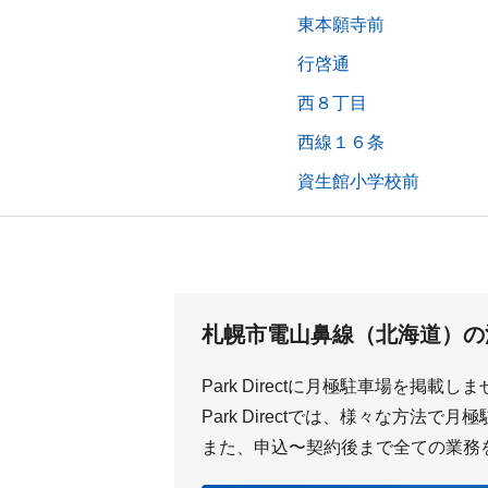
東本願寺前
行啓通
西８丁目
西線１６条
資生館小学校前
札幌市電山鼻線（北海道）の
Park Directに月極駐車場を掲載し
Park Directでは、様々な方法
また、申込〜契約後まで全ての業務