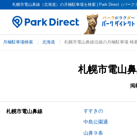
札幌市電山鼻線（北海道）の月極駐車場を検索 | Park Direct（パー
月極駐車場検索
北海道
札幌市電山鼻線沿線の月極駐車場 検
札幌市電山鼻
掲
すすきの
札幌市電山鼻線
中島公園通
山鼻９条