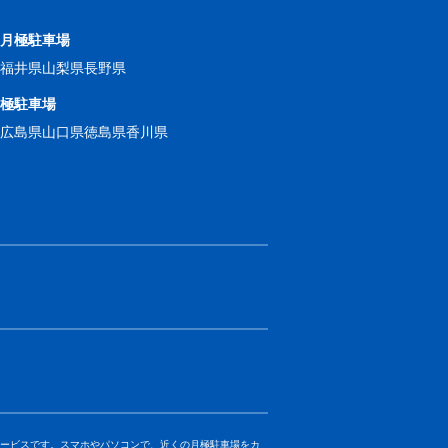
の月極駐車場
県
福井県
山梨県
長野県
月極駐車場
県
広島県
山口県
徳島県
香川県
きるサービスです。スマホやパソコンで、近くの月極駐車場をカ