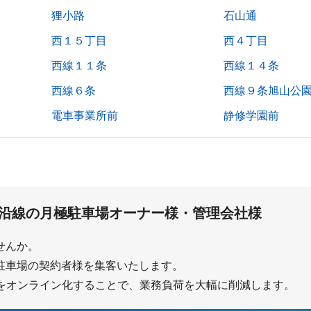
狸小路
石山通
西１５丁目
西４丁目
西線１１条
西線１４条
西線６条
西線９条旭山公
電車事業所前
静修学園前
沿線の
月極駐車場オーナー様・管理会社様
ませんか。
で月極駐車場の契約者様を集客いたします。
をオンライン化することで、業務負荷を大幅に削減します。