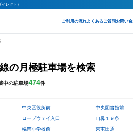
クダイレクト）
ご利用の流れ
よくあるご質問
お問い合
索
線の月極駐車場を検索
474
載中の駐車場
件
中央区役所前
中央図書館前
ロープウェイ入口
山鼻１９条
幌南小学校前
東屯田通