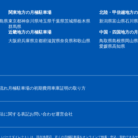
関東地方の月極駐車場
北陸・甲信越地方
島県
東京都
神奈川県
埼玉県
千葉県
茨城県
栃木県
新潟県
富山県
石川
群馬県
近畿地方の月極駐車場
中国・四国地方の
大阪府
兵庫県
京都府
滋賀県
奈良県
和歌山県
鳥取県
島根県
岡山
愛媛県
高知県
流れ
月極駐車場の初期費用
車庫証明の取り方
法に関する表記
お問い合わせ
運営会社
Direct（パークダイレクト）は、現在地周辺、近くの月極駐車場をオンラインで検索・申込・契約で