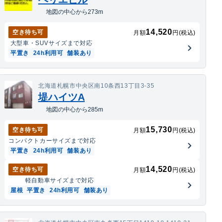
地図の中心から273m
14,520
空き待ち可
月額
円(税込)
大型車・SUV
サイズまで対応
平置き
24h利用可
舗装あり
北海道札幌市中央区南10条西13丁目3-35
堤ハイツA
地図の中心から285m
15,730
空き待ち可
月額
円(税込)
コンパクトカー
サイズまで対応
平置き
24h利用可
舗装あり
14,520
空き待ち可
月額
円(税込)
軽自動車
サイズまで対応
屋根
平置き
24h利用可
舗装あり