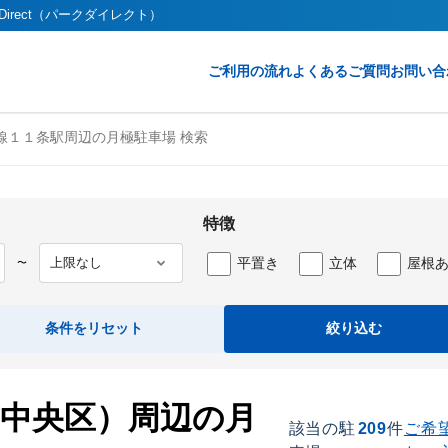
irect（パークダイレクト）
ご利用の流れ
よくあるご質問
お問い合
線１１条駅周辺の月極駐車場 検索
特徴
平置き
立体
屋根
〜
条件をリセット
絞り込む
市中央区）周辺の月
該当の駐
209
件
ご希