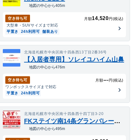
地図の中心から405m
14,520
空き待ち可
月額
円(税込)
大型車・SUV
サイズまで対応
平置き
24h利用可
舗装あり
北海道札幌市中央区南十四条西13丁目2番36号
【入居者専用】ソレイユハイム山鼻
地図の中心から476m
---
空き待ち可
月額
円(税込)
ワンボックス
サイズまで対応
平置き
24h利用可
北海道札幌市中央区南十四条西十四丁目3-20
FKステイツ南14条グランバレーヌ駐車場
地図の中心から495m