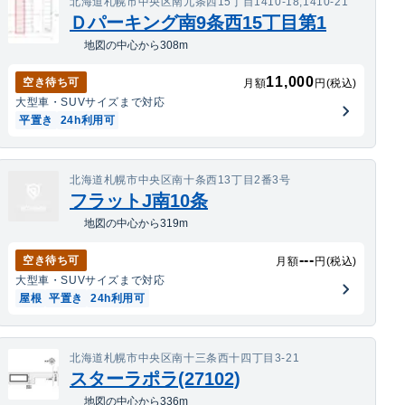
北海道札幌市中央区南九条西15丁目1410-18,1410-21
Ｄパーキング南9条西15丁目第1
地図の中心から308m
11,000
空き待ち可
月額
円(税込)
大型車・SUV
サイズまで対応
平置き
24h利用可
北海道札幌市中央区南十条西13丁目2番3号
フラットJ南10条
地図の中心から319m
---
空き待ち可
月額
円(税込)
大型車・SUV
サイズまで対応
屋根
平置き
24h利用可
北海道札幌市中央区南十三条西十四丁目3-21
スターラポラ(27102)
地図の中心から336m