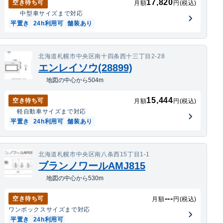
17,820
空き待ち可
月額
円(税込)
中型車
サイズまで対応
平置き
24h利用可
舗装あり
北海道札幌市中央区南十四条西十三丁目2-28
エンレイソウ(28899)
地図の中心から504m
15,444
空き待ち可
月額
円(税込)
軽自動車
サイズまで対応
平置き
24h利用可
舗装あり
北海道札幌市中央区南八条西15丁目1-1
ブランノワールAMJ815
地図の中心から530m
---
空き待ち可
月額
円(税込)
ワンボックス
サイズまで対応
平置き
24h利用可