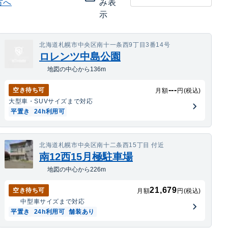
方へ
み表
示
北海道札幌市中央区南十一条西9丁目3番14号
ロレンツ中島公園
地図の中心から136m
---
空き待ち可
月額
円(税込)
大型車・SUV
サイズまで対応
平置き
24h利用可
北海道札幌市中央区南十二条西15丁目 付近
南12西15月極駐車場
地図の中心から226m
21,679
空き待ち可
月額
円(税込)
中型車
サイズまで対応
平置き
24h利用可
舗装あり