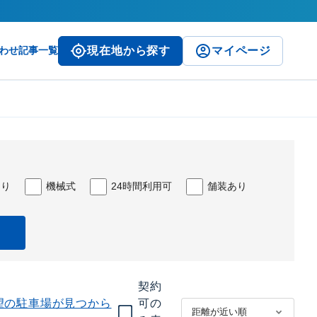
わせ
記事一覧
現在地から探す
マイページ
あり
機械式
24時間利用可
舗装あり
契約
望の駐車場が見つから
可の