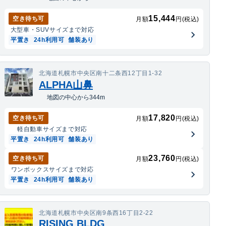
15,444
空き待ち可
月額
円(税込)
大型車・SUV
サイズまで対応
平置き
24h利用可
舗装あり
北海道札幌市中央区南十二条西12丁目1-32
ALPHA山鼻
地図の中心から344m
17,820
空き待ち可
月額
円(税込)
軽自動車
サイズまで対応
平置き
24h利用可
舗装あり
23,760
空き待ち可
月額
円(税込)
ワンボックス
サイズまで対応
平置き
24h利用可
舗装あり
北海道札幌市中央区南9条西16丁目2-22
RISING BLDG