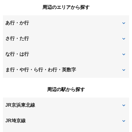
周辺のエリアから探す
あ行・か行
東町
上峰
さ行・た行
円阿弥
大戸
桜丘
桜木町
な行・は行
大原
上大久保
下落合
神田
仲町
八王子
ま行・や行・ら行・わ行・英数字
上落合
上木崎
新都心
新中里
針ヶ谷
本町西
元町
周辺の駅から探す
上小町
吉敷町
鈴谷
浅間町
本町東
JR京浜東北線
北浦和
皇山町
大門町
常盤
与野
北浦和
JR埼京線