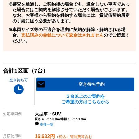
審査を通過し、ご契約後の場合でも、適合しない車両であっ
た場合にはご契約を解除させていただく場合がございます。
なお、お客様から契約を解約する場合には、賃貸借契約所定
の手続に従う必要があります。
車両サイズ等の不適合を理由に契約が解除・解約される場
合、
支払済みの金銭について返金はされません
のでご留意く
ださい。
合計
1
区画（
7
台）
空き待ち可
空き待ち予約
２台以上のご契約を
ご希望の方はこちらから
大型車・SUV
対応車両例
長さ 4.8m〜5.0m/車幅 1.8m〜1.9m
車種一覧
月額使用料
16,632
円
（税込）管理費等含む