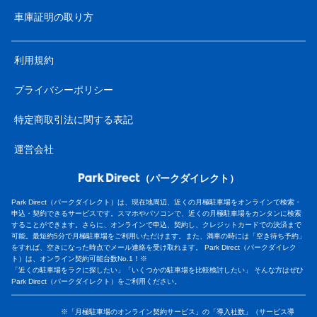
車庫証明の取り方
利用規約
プライバシーポリシー
特定商取引法に関する表記
運営会社
（パークダイレクト）
Park Direct（パークダイレクト）は、現在地周辺、近くの月極駐車場をオンラインで検索・
申込・契約できるサービスです。スマホやパソコンで、近くの月極駐車場をカンタンに検索
することができます。さらに、オンラインで申込、契約し、クレジットカードでの決済まで
可能。最短約5分で月極駐車場をご利用いただけます。また、満車の時には「空き待ち予約」
をすれば、空きになった時点でメール連絡を受け取れます。 Park Direct（パークダイレク
ト）は、オンライン契約可能台数No.1！※
「近くの駐車場をラクに探したい」「いくつかの駐車場を比較検討したい」 そんな方はぜひ
Park Direct（パークダイレクト）をご利用ください。
※「月極駐車場のオンライン契約サービス」の「導入社数」（サービス導