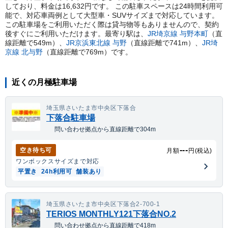
しており、料金は16,632円です。 この駐車スペースは24時間利用可
能で、対応車両例として大型車・SUVサイズまで対応しています。
この駐車場をご利用いただく際は貸与物等もありませんので、契約
後すぐにご利用いただけます。
最寄り駅は、
JR埼京線
与野本町
（直
線距離で
549
m）
、
JR京浜東北線
与野
（直線距離で
741
m）
、
JR埼
京線
北与野
（直線距離で
769
m）
です。
近くの月極駐車場
埼玉県さいたま市中央区下落合
下落合駐車場
問い合わせ拠点から直線距離で304m
---
空き待ち可
月額
円(税込)
ワンボックス
サイズまで対応
平置き
24h利用可
舗装あり
埼玉県さいたま市中央区下落合2-700-1
TERIOS MONTHLY121下落合NO.2
問い合わせ拠点から直線距離で418m