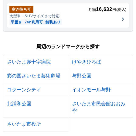
16,632
空き待ち可
月額
円(税込)
大型車・SUV
サイズまで対応
平置き
24h利用可
舗装あり
周辺のランドマークから探す
さいたま赤十字病院
けやきひろば
彩の国さいたま芸術劇場
与野公園
コクーンシティ
イオンモール与野
北浦和公園
さいたま市民会館おおみ
や
さいたま市役所