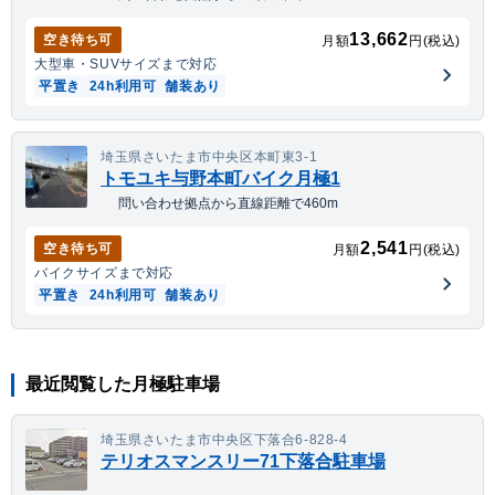
13,662
空き待ち可
月額
円(税込)
大型車・SUV
サイズまで対応
平置き
24h利用可
舗装あり
埼玉県さいたま市中央区本町東3-1
トモユキ与野本町バイク月極1
問い合わせ拠点から直線距離で460m
2,541
空き待ち可
月額
円(税込)
バイク
サイズまで対応
平置き
24h利用可
舗装あり
最近閲覧した月極駐車場
埼玉県さいたま市中央区下落合6-828-4
テリオスマンスリー71下落合駐車場