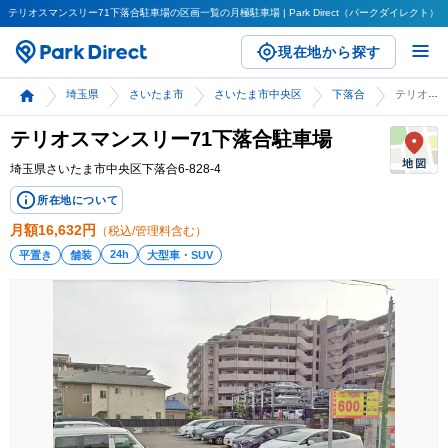
テリオスマンスリー71下落合駐車場の区画一覧の月極駐車場 | Park Direct（パークダイレクト）
現在地から探す
埼玉県
さいたま市
さいたま市中央区
下落合
テリオスマンスリー71下落合駐車場
テリオスマンスリー71下落合駐車場
埼玉県さいたま市中央区下落合6-828-4
所在地について
月額
16,632
円
（税込/管理料含む）
24h
平置き
舗装
大型車・SUV