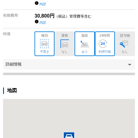
内訳
初期費用
30,800
円
（税込）管理費等含む
内訳
特徴
種別
屋根
舗装
24時間
貸与物
平置き
なし
あり
利用可能
なし
詳細情報
地図