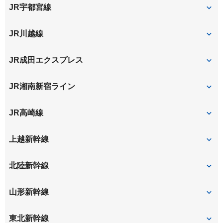
大宮
さいたま新都心
与野本町
北与野
JR宇都宮線
南与野
大宮
大宮
さいたま新都心
JR川越線
大宮
JR成田エクスプレス
大宮
JR湘南新宿ライン
大宮
JR高崎線
大宮
さいたま新都心
上越新幹線
大宮
北陸新幹線
大宮
山形新幹線
大宮
東北新幹線