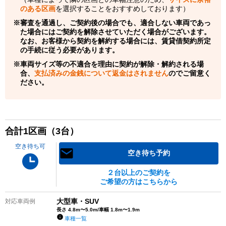
のある区画
を選択することをおすすめしております）
審査を通過し、ご契約後の場合でも、適合しない車両であっ
た場合にはご契約を解除させていただく場合がございます。
なお、お客様から契約を解約する場合には、賃貸借契約所定
の手続に従う必要があります。
車両サイズ等の不適合を理由に契約が解除・解約される場
合、
支払済みの金銭について返金はされません
のでご留意く
ださい。
合計
1
区画（
3
台）
空き待ち可
空き待ち予約
２台以上のご契約を
ご希望の方はこちらから
大型車・SUV
対応車両例
長さ 4.8m〜5.0m/車幅 1.8m〜1.9m
車種一覧