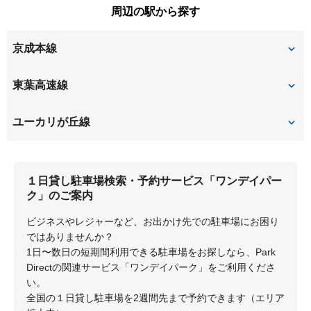
周辺の駅から探す
上志津原
ユーカリが丘
京成本線
ユーカリが丘
勝田台
東葉高速線
志津
東葉勝田台
ユーカリが丘線
ユーカリが丘
中学校
１日貸し駐車場検索・予約サービス「ワンデイパー
井野
公園
ク」のご案内
地区センター
女子大
ビジネスやレジャーなど、お出かけ先での駐車場にお困り
ではありませんか？
1日〜数日の短期間利用できる駐車場をお探しなら、Park
Directの関連サービス「ワンデイパーク」をご利用くださ
い。
全国の１日貸し駐車場を2週間先まで予約できます（エリア