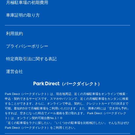
月極駐車場の初期費用
車庫証明の取り方
利用規約
プライバシーポリシー
特定商取引法に関する表記
運営会社
（パークダイレクト）
Park Direct（パークダイレクト）は、現在地周辺、近くの月極駐車場をオンラインで検索・
申込・契約できるサービスです。スマホやパソコンで、近くの月極駐車場をカンタンに検索
することができます。さらに、オンラインで申込、契約し、クレジットカードでの決済まで
可能。最短約5分で月極駐車場をご利用いただけます。また、満車の時には「空き待ち予約」
をすれば、空きになった時点でメール連絡を受け取れます。 Park Direct（パークダイレク
ト）は、オンライン契約可能台数No.1！※
「近くの駐車場をラクに探したい」「いくつかの駐車場を比較検討したい」 そんな方はぜひ
Park Direct（パークダイレクト）をご利用ください。