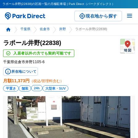
ラポール井野(22838)の区画一覧の月極駐車場 | Park Direct（パークダイレクト）
現在地から探す
千葉県
佐倉市
井野
ラポール井野(22838)
ラポール井野(22838)
入居者以外の方でも契約可能です
千葉県佐倉市井野1105-6
所在地について
月額
11,373
円
（税込/管理料含む）
24h
平置き
舗装
大型車・SUV