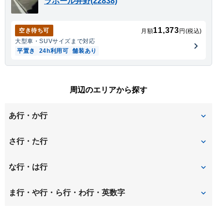
ラポール井野(22838)
11,373
空き待ち可
月額
円(税込)
大型車・SUV
サイズまで対応
平置き
24h利用可
舗装あり
周辺のエリアから探す
あ行・か行
青菅
井野
さ行・た行
井野町
小竹
上座
な行・は行
勝田台
勝田台北
中志津
西志津
ま行・や行・ら行・わ行・英数字
上高野
上志津
西ユーカリが丘
宮ノ台
村上