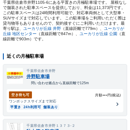
千葉県佐倉市井野1105-6にある平置きの月極駐車場です。 屋根なし
で舗装された駐車スペースを提供しており、料金は11,373円です。
この駐車スペースは24時間利用可能で、対応車両例として大型車・
SUVサイズまで対応しています。 この駐車場をご利用いただく際は
貸与物等もありませんので、契約後すぐにご利用いただけます。
最
寄り駅は、
ユーカリが丘線
井野
（直線距離で
779
m）
、
ユーカリが
丘線
地区センター
（直線距離で
847
m）
、
ユーカリが丘線
公園
（直
線距離で
903
m）
です。
近くの月極駐車場
千葉県佐倉市井野
井野駐車場
問い合わせ拠点から直線距離で125m
---
空き待ち可
月額
円(税込)
ワンボックス
サイズまで対応
平置き
24h利用可
舗装あり
千葉県佐倉市井野１３７３-２