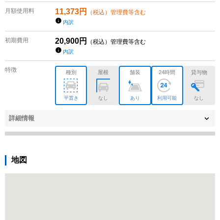
月額使用料
11,373
円
（税込）管理費等含む
内訳
初期費用
20,900
円
（税込）管理費等含む
内訳
特徴
種別
屋根
舗装
24時間
貸与物
平置き
なし
あり
利用可能
なし
詳細情報
地図