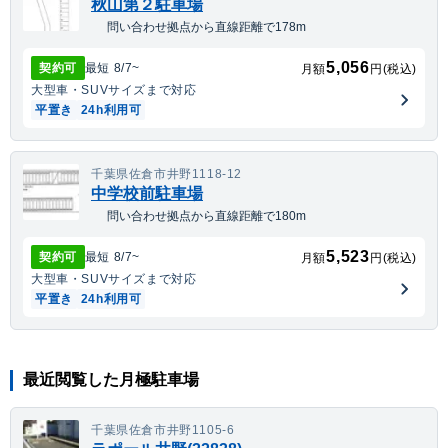
秋山第２駐車場
問い合わせ拠点から直線距離で178m
5,056
契約可
最短
8/7
~
月額
円(税込)
大型車・SUV
サイズまで対応
平置き
24h利用可
千葉県佐倉市井野1118-12
中学校前駐車場
問い合わせ拠点から直線距離で180m
5,523
契約可
最短
8/7
~
月額
円(税込)
大型車・SUV
サイズまで対応
平置き
24h利用可
最近閲覧した月極駐車場
千葉県佐倉市井野1105-6