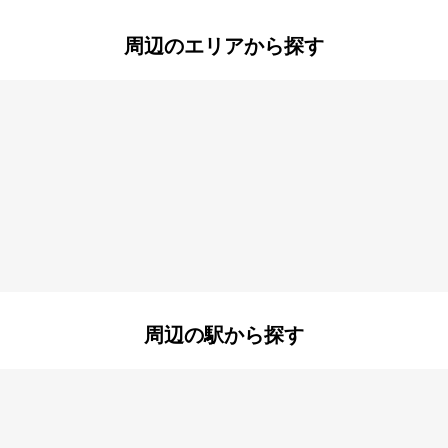
周辺のエリアから探す
井野
井野町
北
上高野
上志津
西ユーカリが丘
リが丘
周辺の駅から探す
志津