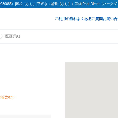
0085）|屋根（なし）|平置き（舗装【なし】）詳細|Park Direct（パーク
ご利用の流れ
よくあるご質問
お問い合
区画詳細
費等含む）