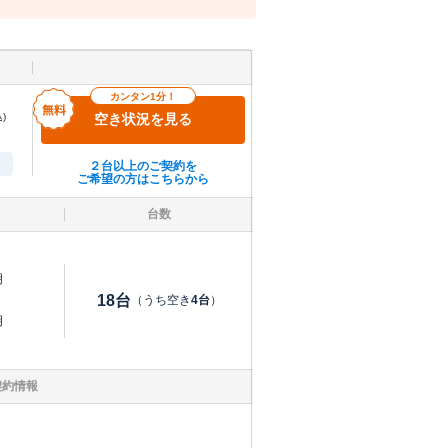
カンタン1分！
)
空き状況を見る
２台以上のご契約を
ご希望の方はこちらから
台数
明
18
台
（うち空き
4
台
）
明
契約情報