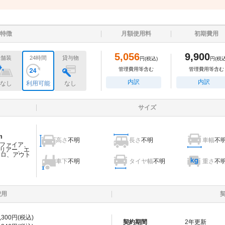
特徴
月額使用料
初期費用
5,056
9,900
舗装
24時間
貸与物
円
(税込)
円
(税込
管理費用等含む
管理費用等含む
内訳
内訳
なし
利用可能
なし
サイズ
m
高さ
不明
長さ
不明
車幅
不
ファイア、
リアー、エ
ェロ、アウト
車下
不明
タイヤ幅
不明
重さ
不
費用
,300
円(税込)
契約期間
2
年更新