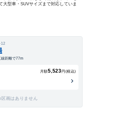
して大型車・SUVサイズまで対応していま
12
場
線距離で77m
5,523
月額
円(税込)
の区画はありません