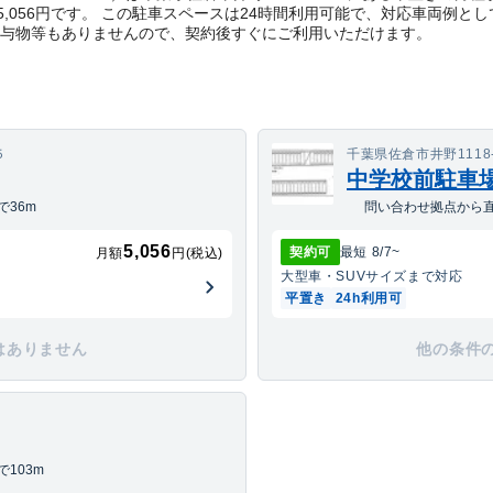
,056円です。 この駐車スペースは24時間利用可能で、対応車両例と
貸与物等もありませんので、契約後すぐにご利用いただけます。
５
千葉県佐倉市井野1118-
中学校前駐車
36m
問い合わせ拠点から直
5,056
契約可
最短
8/7
~
月額
円(税込)
大型車・SUV
サイズまで対応
平置き
24h利用可
はありません
他の条件
103m