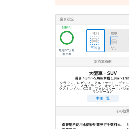
空き状況
契約可
種別
屋根
平置き
なし
最短
8/7
より
利用可
対応車両例
大型車・SUV
長さ 4.8m〜5.0m/車幅 1.8m〜1.9
クラウン、レガシィ、アルファード、ヴェル
エスティマ、スカイライン、オデッセイ、ハ
クストレイル、CX-5、フォレスター、パジ
ランダーなど
車種一覧
その他
保管場所使用承諾証明書発行手数料
3
※1