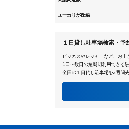
東葉勝田台
ユーカリが丘線
ユーカリが丘
中学校
１日貸し駐車場検索・予
女子大
ビジネスやレジャーなど、お出
1日〜数日の短期間利用できる駐車
全国の１日貸し駐車場を2週間