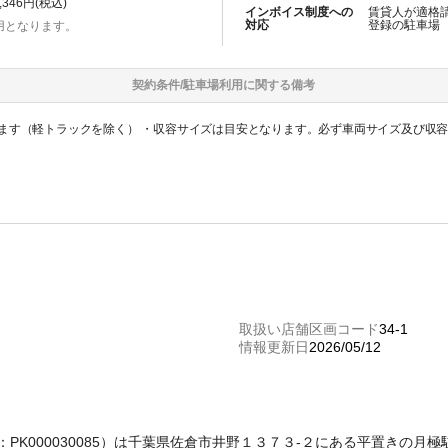
,346
円(税込)
インボイス制度への
賃貸人が適格
対応
登録の
駐車場
用となります。
契約条件/
駐車場
利用に関する備考
ます（軽トラックを除く） ・収容サイズは目安となります。必ず車両サイズ及び収
取扱い店舗区画コード
34-1
情報更新日
2026/05/12
コード：PK000030085）は千葉県佐倉市井野１３７３-２にある平置きの