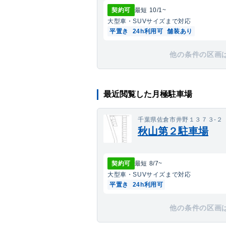
契約可
最短
10/1
~
大型車・SUV
サイズまで対応
平置き
24h利用可
舗装あり
他の条件の区画
最近閲覧した月極駐車場
千葉県佐倉市井野１３７３-２
秋山第２駐車場
契約可
最短
8/7
~
大型車・SUV
サイズまで対応
平置き
24h利用可
他の条件の区画