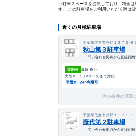
い駐車スペースを提供しており、料金は5
す。 この駐車場をご利用いただく際は
近くの月極駐車場
千葉県佐倉市井野１３７３-９
秋山第３駐車場
問い合わせ拠点から直線距離で
契約可
最短
8/7
~
大型車・SUV
サイズまで対応
平置き
24h利用可
他の条件の区画
千葉県佐倉市井野１１２１-１
藤代第２駐車場
問い合わせ拠点から直線距離で