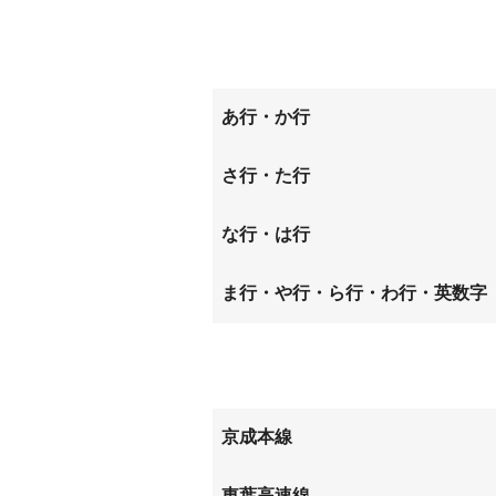
あ行・か行
青菅
稲荷台
さ行・た行
勝田台
勝田台
上座
な行・は行
中志津
西志津
ま行・や行・ら行・わ行・英数字
宮ノ台
ユーカ
京成本線
ユーカリが丘
勝田台
東葉高速線