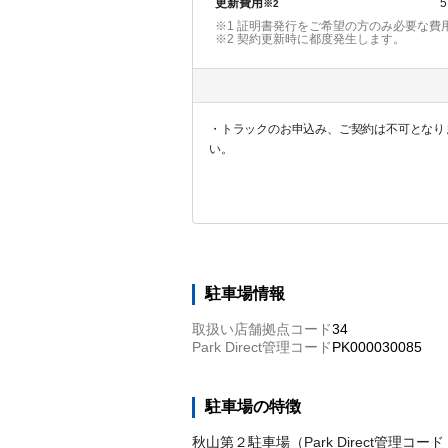
更新費用
5
※2
※1 証明書発行をご希望の方のみ必要な費
※2
契約更新時に都度発生します。
・トラックのお申込み、ご契約は不可となり
い。
駐車場情報
取扱い店舗拠点コード
34
Park Direct管理コード
PK000030085
駐車場の特徴
秋山第２駐車場（Park Direct管理