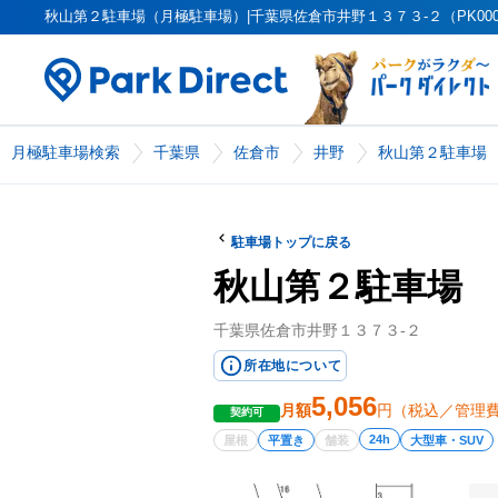
秋山第２駐車場（月極駐車場）|千葉県佐倉市井野１３７３-２（PK00003
月極駐車場検索
千葉県
佐倉市
井野
秋山第２駐車場
駐車場トップに戻る
秋山第２駐車場
千葉県佐倉市井野１３７３-２
所在地について
5,056
月額
円（税込／管理
契約可
24h
屋根
平置き
舗装
大型車・SUV