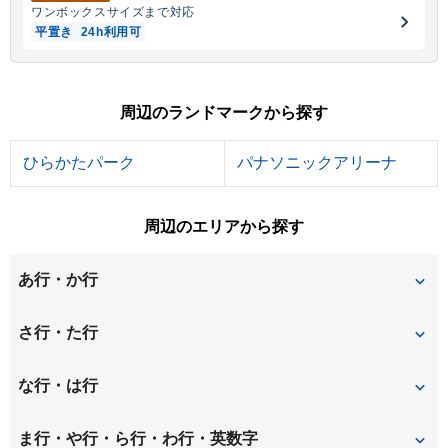
ワンボックス
サイズまで対応
平置き
24h利用可
周辺のランドマークから探す
ひらかたパーク
パナソニックアリーナ
周辺のエリアから探す
あ行・か行
伊加賀寿町
伊加賀栄町
さ行・た行
伊加賀西町
伊加賀本町
翠香園町
辻子
な行・は行
伊加賀緑町
伊加賀南町
高塚町
竹の内町
中宮西之町
中宮本町
ま行・や行・ら行・わ行・英数字