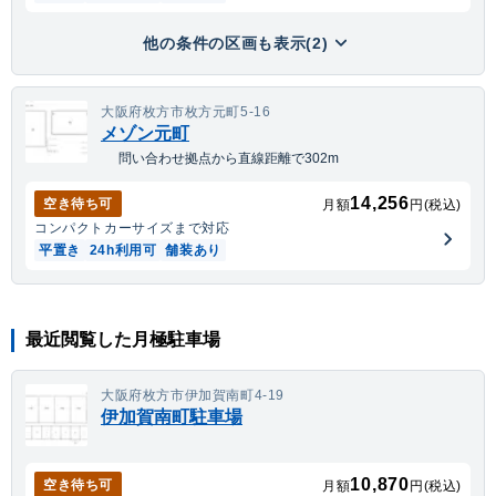
他の条件の区画も表示(2)
大阪府枚方市枚方元町5-16
メゾン元町
問い合わせ拠点から直線距離で302m
14,256
空き待ち可
月額
円(税込)
コンパクトカー
サイズまで対応
平置き
24h利用可
舗装あり
最近閲覧した月極駐車場
大阪府枚方市伊加賀南町4-19
伊加賀南町駐車場
10,870
空き待ち可
月額
円(税込)