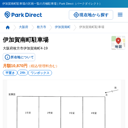
伊加賀南町駐車場の区画一覧の月極駐車場 | Park Direct（パークダイレクト）
現在地から探す
大阪府
枚方市
伊加賀南町
伊加賀南町駐車場
伊加賀南町駐車場
大阪府枚方市伊加賀南町4-19
所在地について
月額
10,870
円
（税込/管理料含む）
24h
平置き
ワンボックス