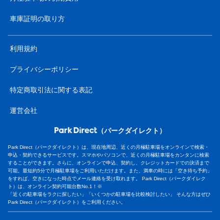
車庫証明の取り方
利用規約
プライバシーポリシー
特定商取引法に関する表記
運営会社
（パークダイレクト）
Park Direct（パークダイレクト）は、現在地周辺、近くの月極駐車場をオンラインで検索・
申込・契約できるサービスです。スマホやパソコンで、近くの月極駐車場をカンタンに検索
することができます。さらに、オンラインで申込、契約し、クレジットカードでの決済まで
可能。最短約5分で月極駐車場をご利用いただけます。また、満車の時には「空き待ち予約」
をすれば、空きになった時点でメール連絡を受け取れます。 Park Direct（パークダイレク
ト）は、オンライン契約可能台数No.1！※
「近くの駐車場をラクに探したい」「いくつかの駐車場を比較検討したい」 そんな方はぜひ
Park Direct（パークダイレクト）をご利用ください。