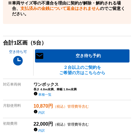
車両サイズ等の不適合を理由に契約が解除・解約される場
合、
支払済みの金銭について返金はされません
のでご留意く
ださい。
合計
1
区画（
5
台）
空き待ち可
空き待ち予約
２台以上のご契約を
ご希望の方はこちらから
ワンボックス
対応車両例
長さ 4.8m未満、車幅 1.8m未満
車種一覧
月額使用料
10,870
円
（税込）管理費等含む
内訳
初期費用
22,000
円
（税込）管理費等含む
内訳