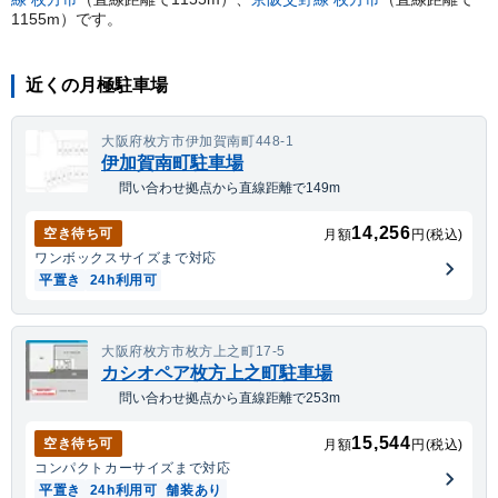
1155
m）
です。
近くの月極駐車場
大阪府枚方市伊加賀南町448-1
伊加賀南町駐車場
問い合わせ拠点から直線距離で149m
14,256
空き待ち可
月額
円(税込)
ワンボックス
サイズまで対応
平置き
24h利用可
大阪府枚方市枚方上之町17-5
カシオペア枚方上之町駐車場
問い合わせ拠点から直線距離で253m
15,544
空き待ち可
月額
円(税込)
コンパクトカー
サイズまで対応
平置き
24h利用可
舗装あり