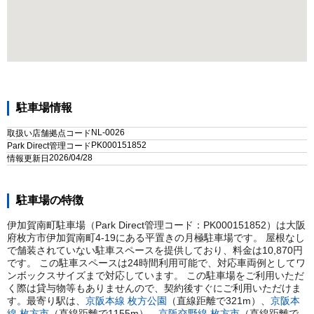
駐車場情報
NL-0026
取扱い店舗拠点コード
PK000151852
Park Direct管理コード
2026/04/28
情報更新日
駐車場の特徴
伊加賀南町駐車場（Park Direct管理コード：PK000151852）は大阪
府枚方市伊加賀南町4-19にある平置きの月極駐車場です。 屋根なし
で舗装されていない駐車スペースを提供しており、料金は10,870円
です。 この駐車スペースは24時間利用可能で、対応車両例としてワ
ンボックスサイズまで対応しています。 この駐車場をご利用いただ
く際は貸与物等もありませんので、契約後すぐにご利用いただけま
す。
最寄り駅は、
京阪本線
枚方公園
（直線距離で
321
m）
、
京阪本
線
枚方市
（直線距離で
1155
m）
、
京阪交野線
枚方市
（直線距離で