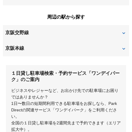
磯島茶屋町
印田町
田宮本町
堤町
渚南町
西禁野
南中振
宮之阪
周辺の駅から探す
大垣内町
大冠町
出口
藤田町
登町
走谷
山之上
山之上西町
京阪交野線
大塚町
川原町
東和町
東香里園町
東田宮
山之上東町
菊丘町
北中振
宮之阪
星ヶ丘
京阪本線
東中振
枚方上之町
香里園桜木町
香里園町
村野
枚方市
光善寺
御殿山
枚方元町
深沢町
１日貸し駐車場検索・予約サービス「ワンデイパー
香里園山之手町
香里ケ丘
枚方公園
枚方市
深沢本町
星丘
ク」のご案内
香里北之町
香里新町
香里園
ビジネスやレジャーなど、お出かけ先での駐車場にお困り
ではありませんか？
香里西之町
御殿山町
1日〜数日の短期間利用できる駐車場をお探しなら、Park
Directの関連サービス「ワンデイパーク」をご利用くださ
い。
全国の１日貸し駐車場を2週間先まで予約できます（エリア
拡大中）。