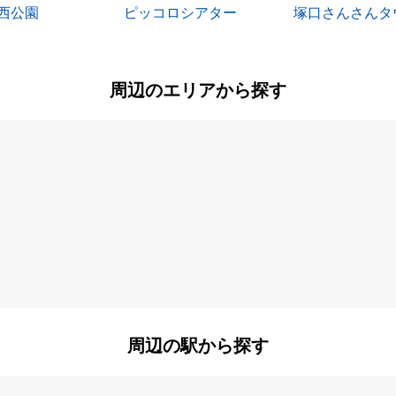
西公園
ピッコロシアター
塚口さんさんタ
周辺のエリアから探す
尾浜町
加島
通
北城内
北大物町
善法寺町
竹島
町
杭瀬南新町
久々知
町
次屋
佃
通
長洲東通
長洲本通
町
西長洲町
西本町
南塚口町
周辺の駅から探す
東大物町
東七松町