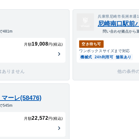
９
兵庫県尼崎市長洲本通1丁
尼崎南口駅前
481m
問い合わせ拠点から直
19,008
空き待ち可
月額
円(税込)
ワンボックス
サイズまで対応
機械式
24h利用可
舗装あり
はありません
他の条件
ーレ(58476)
545m
22,572
月額
円(税込)