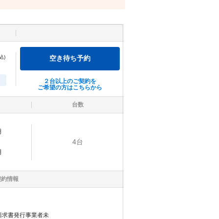
込)
空き待ち予約
２台以上のご契約を
ご希望の方はこちらから
台数
明
4
台
明
契約情報
請求書発行事業者未