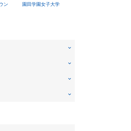
ウン
園田学園女子大学
上坂部
金楽寺町
建家町
口田中
若王寺
西御園町
東難波町