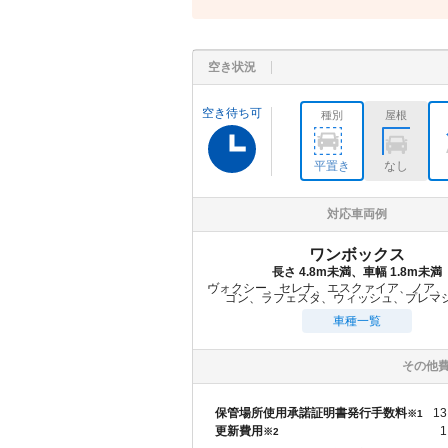
空き状況
空き待ち可
種別
屋根
平置き
なし
対応車両例
ワンボックス
長さ 4.8m未満、車幅 1.8m未満
ヴォクシー、セレナ、エスクァイア、ノア、
ゴン、ラフェスタ、ウィッシュ、プレマ
車種一覧
その他
保管場所使用承諾証明書発行手数料
13
※1
更新費用
1
※2