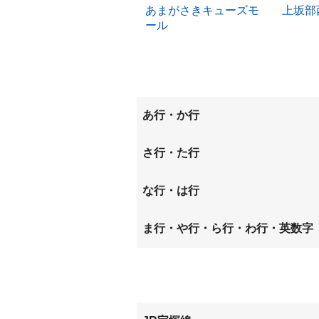
あまがさきキューズモ
上坂部
ール
あ行・か行
今福
大西町
さ行・た行
瓦宮
神田南
下坂部
常光寺
な行・は行
杭瀬北新町
杭瀬本
塚口町
塚口本
長洲中通
長洲西
ま行・や行・ら行・わ行・英数字
栗山町
西川
西大物
御園
南城内
額田町
浜