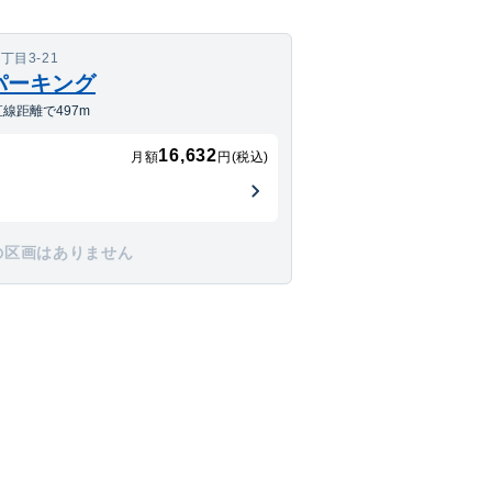
目3-21
パーキング
線距離で497m
16,632
月額
円(税込)
の区画はありません