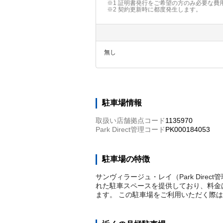
※1 証明書発行をご希望の方のみ必要な費
※2
契約更新時に都度発生します。
無し
駐車場情報
取扱い店舗拠点コード
1135970
Park Direct管理コード
PK000184053
駐車場の特徴
サンヴィラージュ・レイ（Park Dire
れた駐車スペースを提供しており、料金は
ます。 この駐車場をご利用いただく際