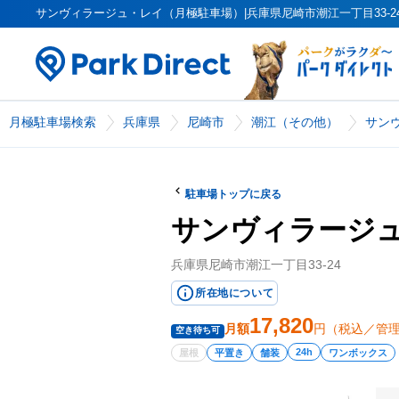
サンヴィラージュ・レイ（月極駐車場）|兵庫県尼崎市潮江一丁目33-24（PK
月極駐車場検索
兵庫県
尼崎市
潮江（その他）
サン
駐車場トップに戻る
サンヴィラージ
兵庫県尼崎市潮江一丁目33-24
所在地について
17,820
月額
円（税込／管
空き待ち可
24h
屋根
平置き
舗装
ワンボックス