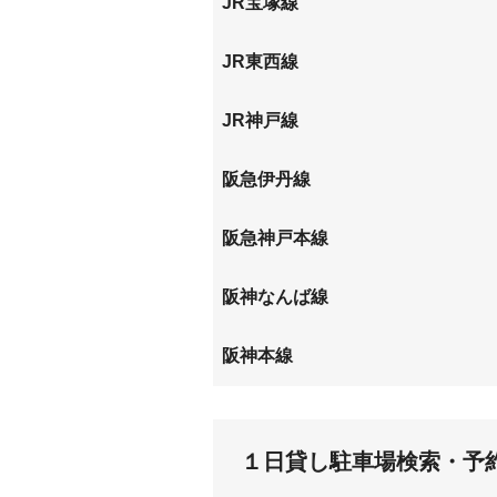
JR宝塚線
東本町
塚口
尼崎
JR東西線
尼崎
加島
JR神戸線
尼崎
阪急伊丹線
塚口
阪急神戸本線
園田
塚口
阪神なんば線
大物
尼崎
阪神本線
大物
尼崎
１日貸し駐車場検索・予