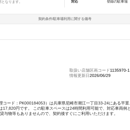
対応
登録の
駐車場
用となります。
契約条件/
駐車場
利用に関する備考
取扱い店舗区画コード
1135970-1
情報更新日
2026/06/29
ct管理コード：PK000184053）は兵庫県尼崎市潮江一丁目33-24にあ
17,820円です。 この駐車スペースは24時間利用可能で、対応車両
は貸与物等もありませんので、契約後すぐにご利用いただけます。