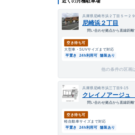
近くの月極駐車場
兵庫県尼崎市浜２丁目５ー２
尼崎浜２丁目
問い合わせ拠点から直線距離で
空き待ち可
大型車・SUV
サイズまで対応
平置き
24h利用可
舗装あり
他の条件の区画
兵庫県尼崎市浜三丁目9-15
クレイノアージュ マ
問い合わせ拠点から直線距離で
空き待ち可
軽自動車
サイズまで対応
平置き
24h利用可
舗装あり