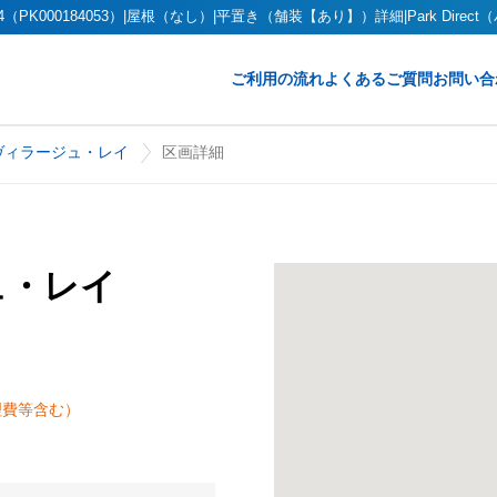
000184053）|屋根（なし）|平置き（舗装【あり】）詳細|Park Direc
ご利用の流れ
よくあるご質問
お問い合
ヴィラージュ・レイ
区画詳細
ュ・レイ
理費等含む）