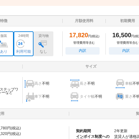
特徴
月額使用料
初期費用
17,820
16,500
舗装
24時間
貸与物
円
(税込)
円
(税
管理費用等含む
管理費用等含む
内訳
内訳
あり
利用可能
なし
サイズ
高さ
不明
長さ
不明
車幅
不
ステップワ
シーなど
車下
不明
タイヤ幅
不明
重さ
不
費用
,780
円(税込)
契約期間
2
年更新
,320
円(税込)
インボイス制度への
賃貸人が適格