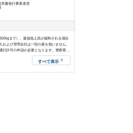
請求書発行事業者登
場
500kgまで）、最低地上高が緩和される場合
人および管理会社は一切の責を負いません。
路通行許可の申請が必要となります。警察署へ
場合、許可が下りるまでは必ず通行禁止時間
すべて表示