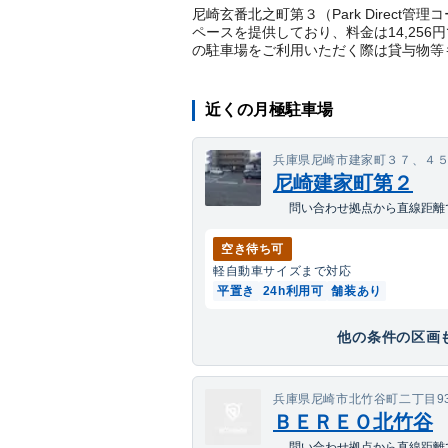
尼崎玄番北之町第３（Park Direct
ペースを提供しており、料金は14,25
の駐車場をご利用いただく際は貸与物等
近くの月極駐車場
兵庫県尼崎市建家町３７、４
尼崎建家町第２
問い合わせ拠点から直線距離で
空き待ち可
軽自動車
サイズまで対応
平置き
24h利用可
舗装あり
他の条件の区画も
兵庫県尼崎市北竹谷町二丁目9
ＢＥＲＥＯ北竹谷
問い合わせ拠点から直線距離で