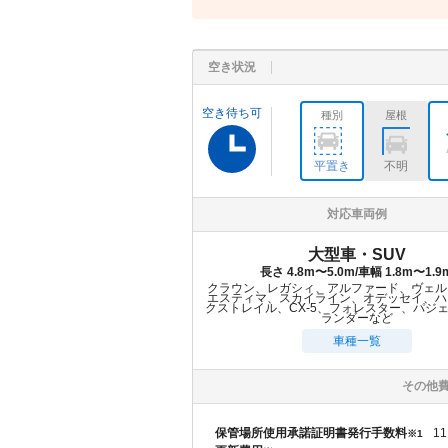
空き状況
空き待ち可
種別
屋根
平置き
不明
対応車両例
大型車・SUV
長さ 4.8m〜5.0m/車幅 1.8m〜1.9
クラウン、レガシィ、アルファード、ヴェル
エスティマ、スカイライン、オデッセイ、ハ
クストレイル、CX-5、フォレスター、パジ
ランダーなど
車種一覧
その他
保管場所使用承諾証明書発行手数料
11
※1