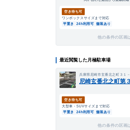
空き待ち可
ワンボックス
サイズまで対応
平置き
24h利用可
舗装あり
他の条件の区画
最近閲覧した月極駐車場
兵庫県尼崎市玄番北之町３１
尼崎玄番北之町第
空き待ち可
大型車・SUV
サイズまで対応
平置き
24h利用可
舗装あり
他の条件の区画