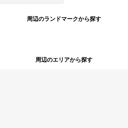
周辺のランドマークから探す
周辺のエリアから探す
大庄中通
大庄西町
通
北城内
北大物町
立花町
建家町
新町
玄番北之町
通
長洲西通
長洲本通