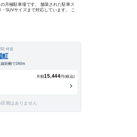
平置きの月極駐車場です。 舗装された駐車ス
車・SUVサイズまで対応しています。 こ
52 付近
園町
線距離で280m
15,444
月額
円(税込)
の区画はありません