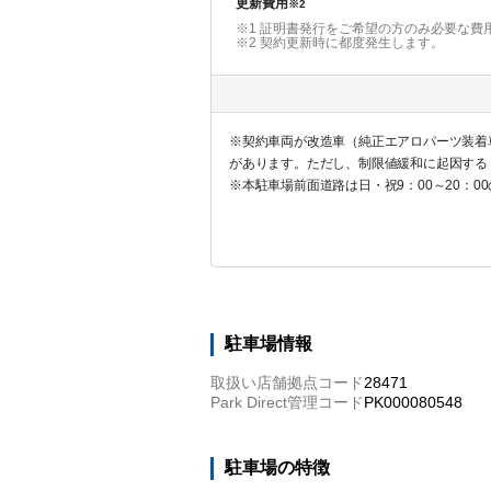
更新費用
※2
※1 証明書発行をご希望の方のみ必要な費
※2
契約更新時に都度発生します。
※契約車両が改造車（純正エアロパーツ装着車
があります。ただし、制限値緩和に起因する
※本駐車場前面道路は日・祝9：00～20：
の申請から許可が下りるまで約1週間程度を
を避けて入出庫いただくようお願い申し上げ
駐車場情報
取扱い店舗拠点コード
28471
Park Direct管理コード
PK000080548
駐車場の特徴