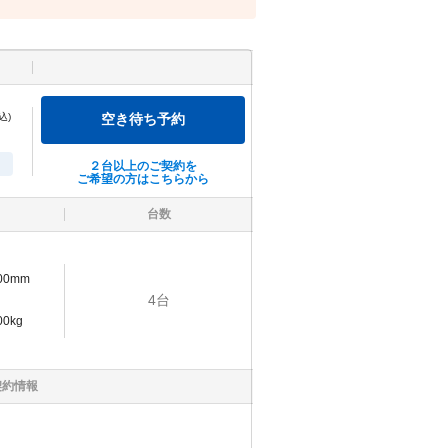
込)
空き待ち予約
２台以上のご契約を
ご希望の方はこちらから
台数
900mm
4
台
00kg
契約情報