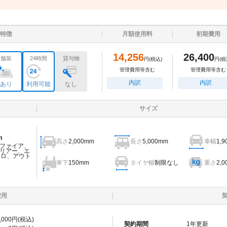
特徴
月額使用料
初期費用
14,256
26,400
舗装
24時間
貸与物
円
(税込)
円
(税
管理費用等含む
管理費用等含む
内訳
内訳
あり
利用可能
なし
サイズ
m
高さ
2,000mm
長さ
5,000mm
車幅
1,
ファイア、
リアー、エ
ェロ、アウト
車下
150mm
タイヤ幅
制限なし
重さ
2,0
費用
,000
円(税込)
契約期間
1
年更新