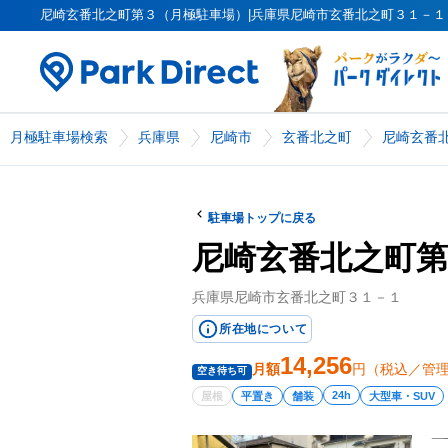
尼崎玄番北之町第３（月極駐車場）|兵庫県尼崎市玄番北之町３１－１（PK00
月極駐車場検索
兵庫県
尼崎市
玄番北之町
尼崎玄番
駐車場トップに戻る
尼崎玄番北之町第
兵庫県尼崎市玄番北之町３１－１
所在地について
14,256
月額
円（税込／管
空き待ち可
24h
屋根
平置き
舗装
大型車・SUV