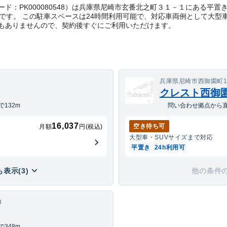
管理コード：PK000080548）は兵庫県尼崎市玄番北之町３１－１にある
6円です。 この駐車スペースは24時間利用可能で、対応車両例として大型
もありませんので、契約後すぐにご利用いただけます。
５
兵庫県尼崎市西御園町1
クレスト西御
132m
問い合わせ拠点から直
16,037
空き待ち可
月額
円(税込)
大型車・SUV
サイズまで対応
平置き
24h利用可
表示(3)
他の条件
3
348m