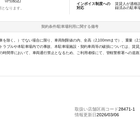
0
円(税込)
インボイス制度への
賃貸人が適格
対応
録済みの
駐車
用となります。
契約条件/
駐車場
利用に関する備考
を除く。）でない場合に限り、車両制限値の内、全高（2,100mmまで）、重量（2,
トラブルや本駐車場内での事故、本駐車場施設・契約車両等の破損については、賃貸
00の時間帯において、車両通行禁止となるため、ご利用者様にて、管轄警察署への道
要すケースが多く、ご利用開始日までに許可が下りていない状況もあり得ます。この
ます。
取扱い店舗区画コード
28471-1
情報更新日
2026/03/06