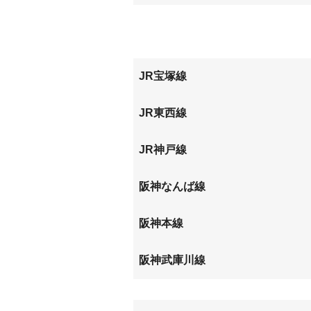
西大物町
西立花
南城内
南初島
西御園町
浜田町
JR宝塚線
東本町
尼崎
JR東西線
尼崎
JR神戸線
尼崎
立花
阪神なんば線
大物
尼崎
阪神本線
出屋敷
大物
阪神武庫川線
武庫川