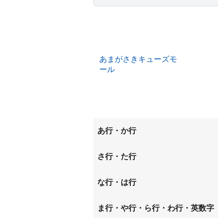
あまがさきキューズモ
ール
あ行・か行
大島
大庄北
さ行・た行
尾浜町
神田南
昭和通
崇徳院
な行・は行
金楽寺町
杭瀬南
道意町
中島
長洲中
ま行・や行・ら行・わ行・英数字