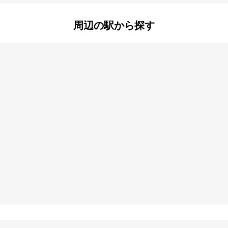
町
西長洲町
西難波町
町
武庫川町
元浜町
周辺の駅から探す
東大物町
東七松町
尼崎
尼崎センタープ