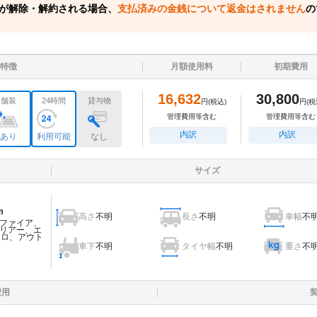
が解除・解約される場合、
支払済みの金銭について返金はされません
の
特徴
月額使用料
初期費用
16,632
30,800
舗装
24時間
貸与物
円
(税込)
円
(税
管理費用等含む
管理費用等含む
内訳
内訳
あり
利用可能
なし
サイズ
m
高さ
不明
長さ
不明
車幅
不
ファイア、
リアー、エ
ェロ、アウト
車下
不明
タイヤ幅
不明
重さ
不
費用