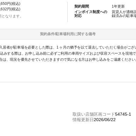
,650
円(税込)
契約期間
1
年更新
,632
円(税込)
インボイス制度への
賃貸人が適格
対応
録済みの
駐車
用となります。
契約条件/
駐車場
利用に関する備考
入居者が駐車場を必要とした際は、1 ヶ月の猶予を以て退去していただく場合がござ
し込みする際は、お申し込み前に必ずご利用の車両サイズおよび収容スペースを現地
合は、現況を優先させていただきますので気になる方はお申し込みをご遠慮ください
認識ください。
取扱い店舗区画コード
54745-1
情報更新日
2026/06/22