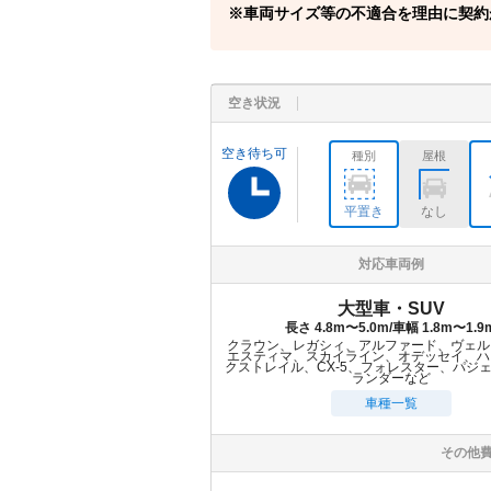
車両サイズ等の不適合を理由に契約
空き状況
空き待ち可
種別
屋根
平置き
なし
対応車両例
大型車・SUV
長さ 4.8m〜5.0m/車幅 1.8m〜1.9
クラウン、レガシィ、アルファード、ヴェル
エスティマ、スカイライン、オデッセイ、ハ
クストレイル、CX-5、フォレスター、パジ
ランダーなど
車種一覧
その他