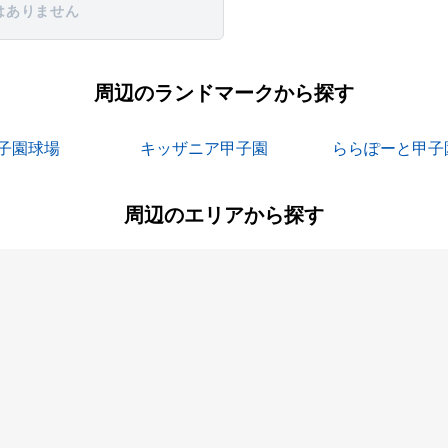
はありません
周辺のランドマークから探す
子園球場
キッザニア甲子園
ららぽーと甲子
周辺のエリアから探す
稲葉元町
大島
町
大西町
大屋町
立花町
道意町
園
上ノ島町
瓦林町
鳴尾町
西立花町