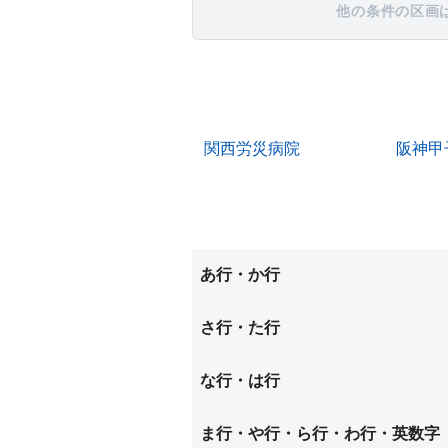
他の条件の区画
関西労災病院
阪神甲
あ行・か行
上鳴尾町
稲葉荘
さ行・た行
大庄中通
大庄西
昭和通
崇徳院
な行・は行
笠屋町
上甲子
中島町
七松町
ま行・や行・ら行・わ行・英数字