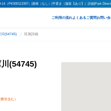
4（PK000113397）|屋根（なし）|平置き（舗装【あり】）詳細|Park Dir
ご利用の流れ
よくあるご質問
お問い合
(54745)
区画詳細
54745)
理費等含む）