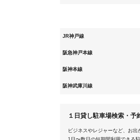
北竹谷町
玄番北
浜田町
東七松
松並町
松山町
甲子園七番町
甲子園
武庫町
元浜町
甲子園三保町
甲子園
JR神戸線
甲子園口
立花
阪急神戸本線
武庫之荘
阪神本線
出屋敷
尼崎セ
阪神武庫川線
東鳴尾
武庫川
１日貸し駐車場検索・予
ビジネスやレジャーなど、お出
1日〜数日の短期間利用できる駐車