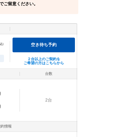
でご留意ください。
込)
空き待ち予約
２台以上のご契約を
ご希望の方はこちらから
台数
明
2
台
明
契約情報