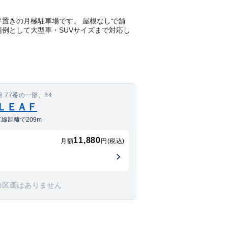
4にある平置きの月極駐車場です。 屋根なしで舗
両例として大型車・SUVサイズまで対応し
 77番の一部、84
ＬＥＡＦ
線距離で209m
11,880
月額
円(税込)
の区画はありません