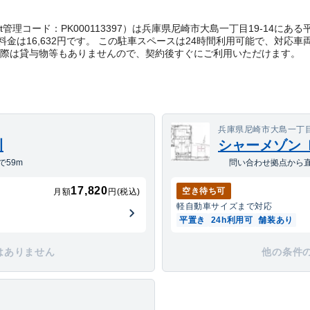
Direct管理コード：PK000113397）は兵庫県尼崎市大島一丁目19-1
金は16,632円です。 この駐車スペースは24時間利用可能で、対応車
く際は貸与物等もありませんので、契約後すぐにご利用いただけます。
兵庫県尼崎市大島一丁目
川
シャーメゾン 
59m
問い合わせ拠点から直
17,820
空き待ち可
月額
円(税込)
軽自動車
サイズまで対応
平置き
24h利用可
舗装あり
はありません
他の条件