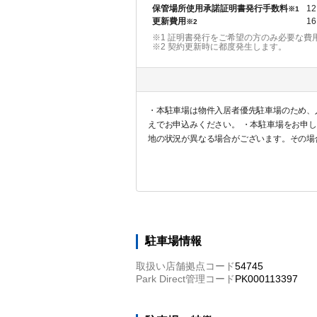
保管場所使用承諾証明書発行手数料
12
※1
更新費用
16
※2
※1 証明書発行をご希望の方のみ必要な費
※2
契約更新時に都度発生します。
・本駐車場は物件入居者優先駐車場のため、
えでお申込みください。 ・本駐車場をお申
地の状況が異なる場合がございます。その場
に対する返金は一切対応しませんので予めご
駐車場情報
取扱い店舗拠点コード
54745
Park Direct管理コード
PK000113397