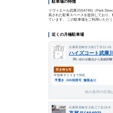
駐車場の特徴
リヴィエール武庫川(54745)（Park 
装された駐車スペースを提供しており、料
ています。 この駐車場をご利用いただ
近くの月極駐車場
兵庫県尼崎市大島2丁目22-38
ハイズコート武庫
問い合わせ拠点から直線距離で
空き待ち可
中型車
サイズまで対応
平置き
24h利用可
舗装あり
他の条件の区画
兵庫県尼崎市大島三丁目19-8