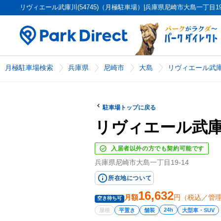
リヴィエール武庫川(54745)（月極駐車場）|兵庫県尼崎市大島一丁目19-1
月極駐車場検索
兵庫県
尼崎市
大島
リヴィエール武庫川
駐車場トップに戻る
リヴィエール武庫川(
入居者以外の方でも契約可能です
兵庫県尼崎市大島一丁目19-14
所在地について
16,632
月額
円（税込／管
空き待ち可
24h
屋根
平置き
舗装
大型車・SUV