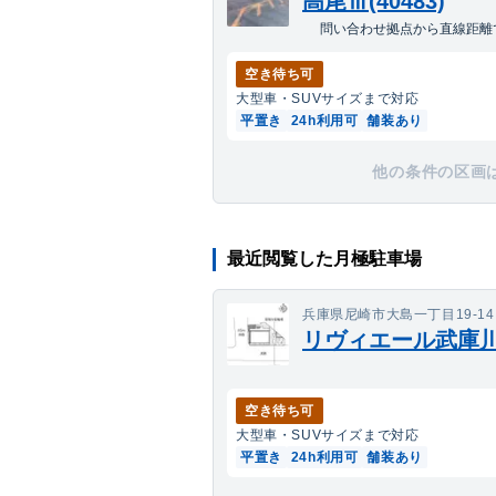
高尾Ⅲ(40483)
問い合わせ拠点から直線距離で
空き待ち可
大型車・SUV
サイズまで対応
平置き
24h利用可
舗装あり
他の条件の区画
最近閲覧した月極駐車場
兵庫県尼崎市大島一丁目19-14
リヴィエール武庫川(5
空き待ち可
大型車・SUV
サイズまで対応
平置き
24h利用可
舗装あり