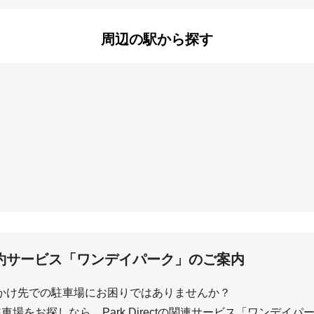
之町
甲子園一番町
甲子園四番町
町
水堂町
南武庫之荘
周辺の駅から探す
九番町
甲子園浦風町
甲子園口
六石町
小曽根町
小松町
ンタープール前
武庫川
甲子園
武庫川団地前
洲先
約サービス「ワンデイパーク」のご案内
かけ先での駐車場にお困りではありませんか？
場をお探しなら、Park Directの関連サービス「ワンデイ