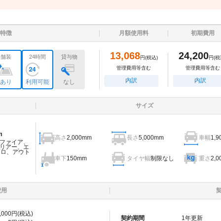
特徴
月額使用料
初期費用
13,068
24,200
舗装
24時間
貸与物
円
(税込)
円
(税
管理費用等含む
管理費用等含む
内訳
内訳
あり
利用可能
なし
サイズ
m
高さ
2,000mm
長さ
5,000mm
車幅
1,
ファイア、
リアー、エ
ェロ、アウト
車下
150mm
タイヤ幅
制限なし
重さ
2,0
費用
,000
円(税込)
契約期間
1
年更新