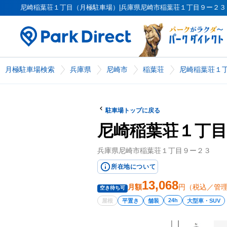
尼崎稲葉荘１丁目（月極駐車場）|兵庫県尼崎市稲葉荘１丁目９ー２３（PK00
月極駐車場検索
兵庫県
尼崎市
稲葉荘
尼崎稲葉荘１
駐車場トップに戻る
尼崎稲葉荘１丁目
兵庫県尼崎市稲葉荘１丁目９ー２３
所在地について
13,068
月額
円（税込／管
空き待ち可
24h
屋根
平置き
舗装
大型車・SUV