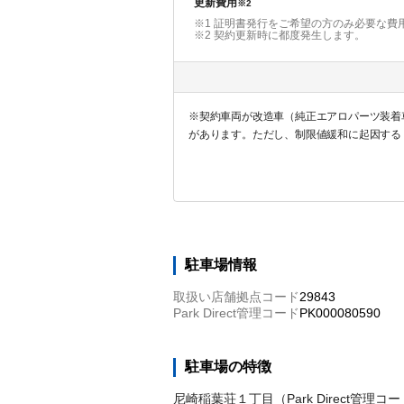
更新費用
※2
※1 証明書発行をご希望の方のみ必要な費
※2
契約更新時に都度発生します。
※契約車両が改造車（純正エアロパーツ装着車
があります。ただし、制限値緩和に起因する
駐車場情報
取扱い店舗拠点コード
29843
Park Direct管理コード
PK000080590
駐車場の特徴
尼崎稲葉荘１丁目（Park Direct管