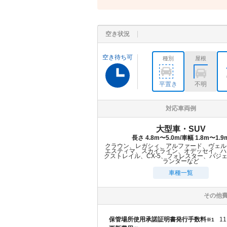
空き状況
空き待ち可
種別
屋根
平置き
不明
対応車両例
大型車・SUV
長さ 4.8m〜5.0m/車幅 1.8m〜1.9
クラウン、レガシィ、アルファード、ヴェル
エスティマ、スカイライン、オデッセイ、ハ
クストレイル、CX-5、フォレスター、パジ
ランダーなど
車種一覧
その他
保管場所使用承諾証明書発行手数料
11
※1