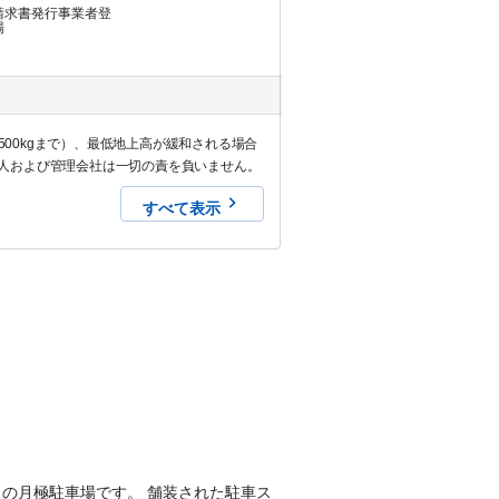
請求書発行事業者登
場
500kgまで）、最低地上高が緩和される場合
人および管理会社は一切の責を負いません。
すべて表示
平置きの月極駐車場です。 舗装された駐車ス