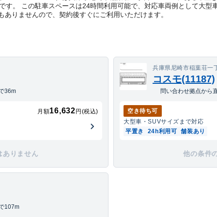
8円です。 この駐車スペースは24時間利用可能で、対応車両例として大型
もありませんので、契約後すぐにご利用いただけます。
兵庫県尼崎市稲葉荘一丁
コスモ(11187)
36m
問い合わせ拠点から直
16,632
空き待ち可
月額
円(税込)
大型車・SUV
サイズまで対応
平置き
24h利用可
舗装あり
はありません
他の条件
107m