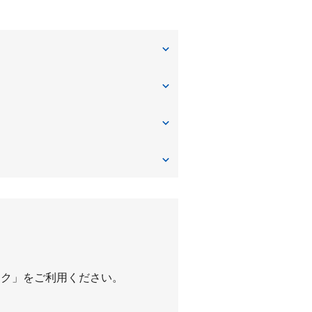
甲子園口
小松町
鳴尾・武庫川女子大前
パーク」をご利用ください。