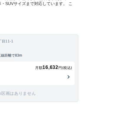
車・SUVサイズまで対応しています。 こ
目11-1
線距離で83m
16,632
月額
円(税込)
の区画はありません