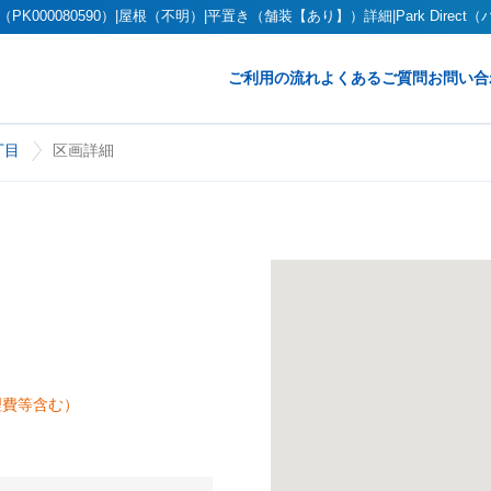
0080590）|屋根（不明）|平置き（舗装【あり】）詳細|Park Direct
ご利用の流れ
よくあるご質問
お問い合
丁目
区画詳細
理費等含む）