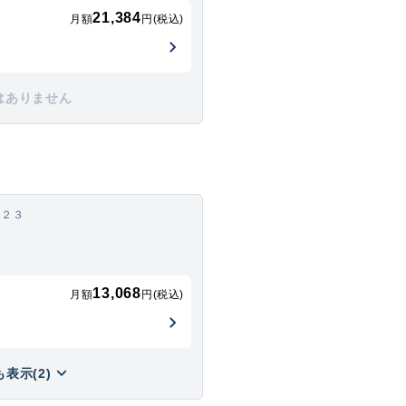
21,384
月額
円(税込)
はありません
ー２３
13,068
月額
円(税込)
表示(2)