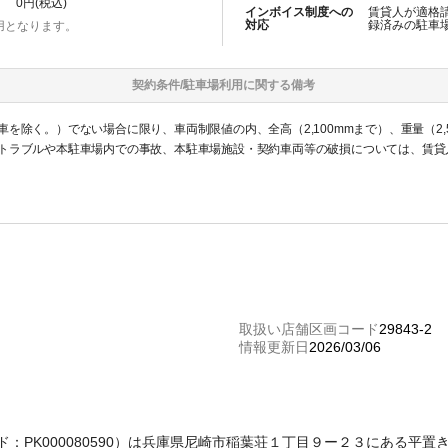
0
円(税込)
インボイス制度への
賃貸人が適格
対応
録済みの
駐車
用となります。
契約条件/
駐車場
利用に関する備考
を除く。）でない場合に限り、車両制限値の内、全高（2,100mmまで）、重量（2,
トラブルや本駐車場内での事故、本駐車場施設・契約車両等の破損については、賃貸
取扱い店舗区画コード
29843-2
情報更新日
2026/03/06
理コード：PK000080590）は兵庫県尼崎市稲葉荘１丁目９ー２３にある