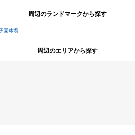
周辺のランドマークから探す
子園球場
周辺のエリアから探す
稲葉元町
大島
町
大西町
大森町
田代町
立花町
上甲子園
上ノ島町
鳴尾町
西立花町
通
北竹谷町
玄番北之町
町
水堂町
南武庫之荘