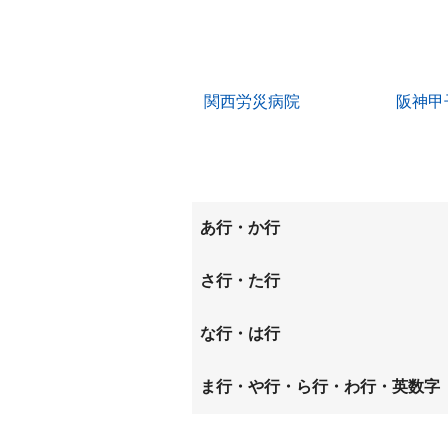
関西労災病院
阪神甲
あ行・か行
上鳴尾町
稲葉荘
さ行・た行
大庄中通
大庄西
昭和通
崇徳院
な行・は行
学文殿町
笠屋町
中島町
七松町
ま行・や行・ら行・わ行・英数字
瓦林町
神田南
浜田町
東七松
松並町
松山町