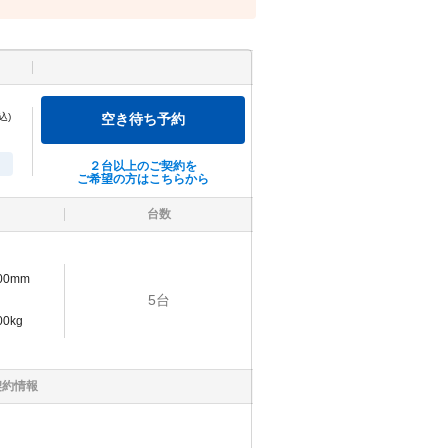
込)
空き待ち予約
２台以上のご契約を
ご希望の方はこちらから
台数
900mm
5
台
00kg
契約情報