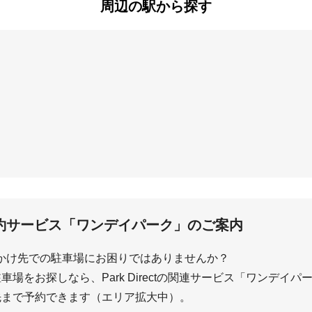
周辺の駅から探す
六番町
甲子園七番町
甲子園浦風町
荘東
武庫元町
元浜町
三保町
甲子園六石町
小曽根町
ンタープール前
武庫川
甲子園
洲先
約サービス「ワンデイパーク」のご案内
かけ先での駐車場にお困りではありませんか？
場をお探しなら、Park Directの関連サービス「ワンデイ
先まで予約できます（エリア拡大中）。