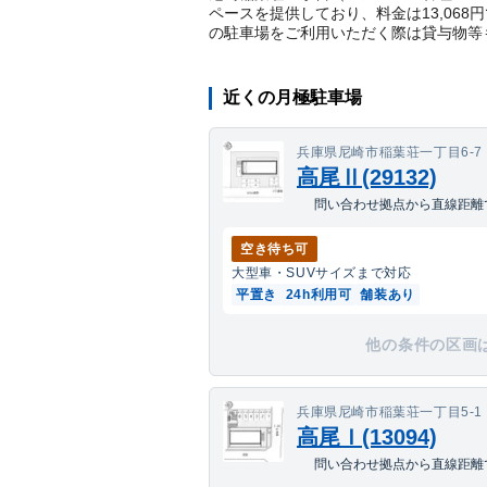
ペースを提供しており、料金は13,06
の駐車場をご利用いただく際は貸与物等
近くの月極駐車場
兵庫県尼崎市稲葉荘一丁目6-7
高尾Ⅱ(29132)
問い合わせ拠点から直線距離で
空き待ち可
大型車・SUV
サイズまで対応
平置き
24h利用可
舗装あり
他の条件の区画
兵庫県尼崎市稲葉荘一丁目5-1
高尾Ｉ(13094)
問い合わせ拠点から直線距離で