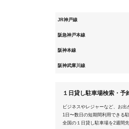
甲子園四番町
甲子園
武庫町
武庫之
甲子園高潮町
甲子園
JR神戸線
甲子園口
立花
阪急神戸本線
武庫之荘
阪神本線
出屋敷
尼崎セ
阪神武庫川線
東鳴尾
武庫川
１日貸し駐車場検索・予
ビジネスやレジャーなど、お出
1日〜数日の短期間利用できる駐車
全国の１日貸し駐車場を2週間