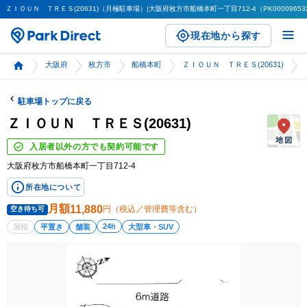
ＺＩＯＵＮ ＴＲＥＳ(20631)（月極駐車場）|大阪府枚方市船橋本町一丁目712-4（PK00009653
現在地から探す
大阪府
枚方市
船橋本町
ＺＩＯＵＮ ＴＲＥＳ(20631)
駐車場トップに戻る
ＺＩＯＵＮ ＴＲＥＳ(20631)
入居者以外の方でも契約可能です
大阪府枚方市船橋本町一丁目712-4
所在地について
月額
11,880
円（税込／管理費等含む）
空き待ち可
24h
屋根
平置き
舗装
大型車・SUV