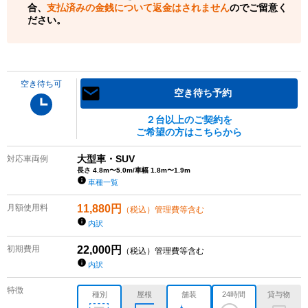
合、
支払済みの金銭について返金はされません
のでご留意く
ださい。
空き待ち可
空き待ち予約
２台以上のご契約を
ご希望の方はこちらから
大型車・SUV
対応車両例
長さ 4.8m〜5.0m/車幅 1.8m〜1.9m
車種一覧
月額使用料
11,880
円
（税込）管理費等含む
内訳
初期費用
22,000
円
（税込）管理費等含む
内訳
特徴
種別
屋根
舗装
24時間
貸与物