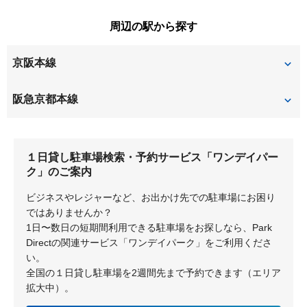
北楠葉町
北山
高浜
田口山
橋本西刈又
橋本平野山
牧野北町
牧野阪
周辺の駅から探す
楠葉朝日
楠葉中之芝
道鵜町
東船橋
東山
牧野下島町
牧野本町
京阪本線
楠葉中町
楠葉野田
船橋本町
南楠葉
南船橋
楠葉美咲
交北
樟葉
牧野
阪急京都本線
養父丘
八幡岸本
上牧
八幡清水井
八幡隅田口
１日貸し駐車場検索・予約サービス「ワンデイパー
ク」のご案内
八幡広門
淀の原町
ビジネスやレジャーなど、お出かけ先での駐車場にお困り
ではありませんか？
1日〜数日の短期間利用できる駐車場をお探しなら、Park
Directの関連サービス「ワンデイパーク」をご利用くださ
い。
全国の１日貸し駐車場を2週間先まで予約できます（エリア
拡大中）。