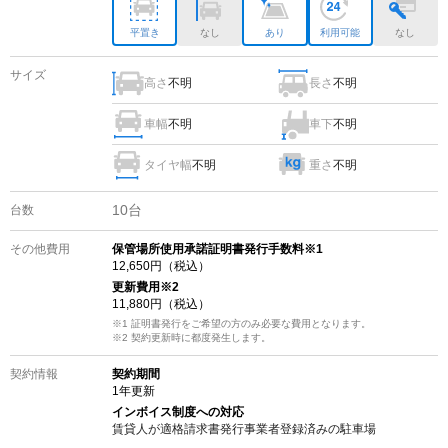
平置き
なし
あり
利用可能
なし
サイズ
高さ
不明
長さ
不明
車幅
不明
車下
不明
タイヤ幅
不明
重さ
不明
10
台
台数
その他費用
保管場所使用承諾証明書発行手数料※1
12,650
円（税込）
更新費用
※2
11,880
円（税込）
※1 証明書発行をご希望の方のみ必要な費用となります。
※2
契約更新時に都度発生します。
契約情報
契約期間
1
年更新
インボイス制度への対応
賃貸人が適格請求書発行事業者登録済みの
駐車場