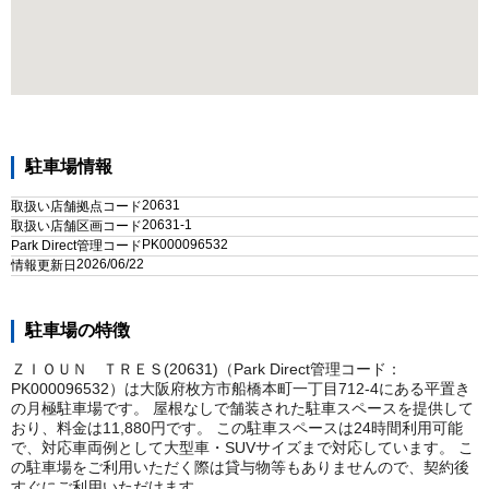
駐車場情報
20631
取扱い店舗拠点コード
20631-1
取扱い店舗区画コード
PK000096532
Park Direct管理コード
2026/06/22
情報更新日
駐車場の特徴
ＺＩＯＵＮ ＴＲＥＳ(20631)（Park Direct管理コード：
PK000096532）は大阪府枚方市船橋本町一丁目712-4にある平置き
の月極駐車場です。 屋根なしで舗装された駐車スペースを提供して
おり、料金は11,880円です。 この駐車スペースは24時間利用可能
で、対応車両例として大型車・SUVサイズまで対応しています。 こ
の駐車場をご利用いただく際は貸与物等もありませんので、契約後
すぐにご利用いただけます。