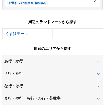
平置き
24h利用可
舗装あり
周辺のランドマークから探す
くずはモール
周辺のエリアから探す
あ行・か行
男山泉
男山長沢
さ行・た行
男山松里
男山美桜
招提中町
招提平野町
な行・は行
上島町
上牧町
招提南町
招提元町
西牧野
橋本堂ケ原
ま行・や行・ら行・わ行・英数字