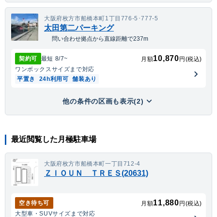
大阪府枚方市船橋本町1丁目776-5･777-5
太田第二パーキング
問い合わせ拠点から直線距離で237m
10,870
契約可
最短
8/7
~
月額
円(税込)
ワンボックス
サイズまで対応
平置き
24h利用可
舗装あり
他の条件の区画も表示(2)
最近閲覧した月極駐車場
大阪府枚方市船橋本町一丁目712-4
ＺＩＯＵＮ ＴＲＥＳ(20631)
11,880
空き待ち可
月額
円(税込)
大型車・SUV
サイズまで対応