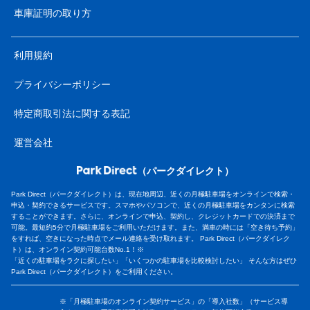
車庫証明の取り方
利用規約
プライバシーポリシー
特定商取引法に関する表記
運営会社
（パークダイレクト）
Park Direct（パークダイレクト）は、現在地周辺、近くの月極駐車場をオンラインで検索・
申込・契約できるサービスです。スマホやパソコンで、近くの月極駐車場をカンタンに検索
することができます。さらに、オンラインで申込、契約し、クレジットカードでの決済まで
可能。最短約5分で月極駐車場をご利用いただけます。また、満車の時には「空き待ち予約」
をすれば、空きになった時点でメール連絡を受け取れます。 Park Direct（パークダイレク
ト）は、オンライン契約可能台数No.1！※
「近くの駐車場をラクに探したい」「いくつかの駐車場を比較検討したい」 そんな方はぜひ
Park Direct（パークダイレクト）をご利用ください。
※「月極駐車場のオンライン契約サービス」の「導入社数」（サービス導