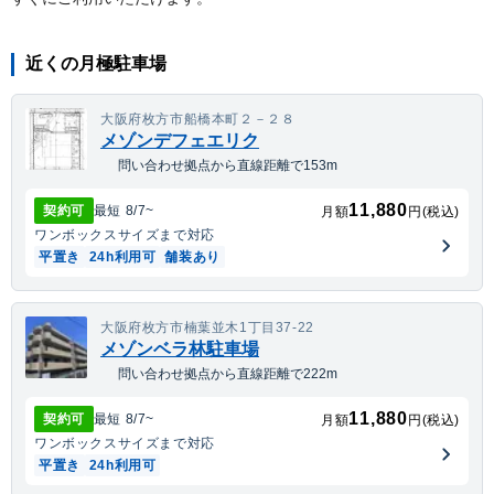
近くの月極駐車場
大阪府枚方市船橋本町２－２８
メゾンデフェエリク
問い合わせ拠点から直線距離で153m
11,880
契約可
最短
8/7
~
月額
円(税込)
ワンボックス
サイズまで対応
平置き
24h利用可
舗装あり
大阪府枚方市楠葉並木1丁目37-22
メゾンベラ林駐車場
問い合わせ拠点から直線距離で222m
11,880
契約可
最短
8/7
~
月額
円(税込)
ワンボックス
サイズまで対応
平置き
24h利用可