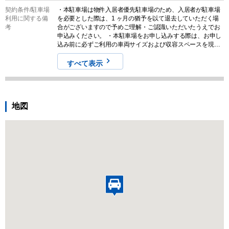
契約条件/
駐車場
・本駐車場は物件入居者優先駐車場のため、入居者が駐車場
利用に関する備
を必要とした際は、1 ヶ月の猶予を以て退去していただく場
考
合がございますので予めご理解・ご認識いただいたうえでお
申込みください。 ・本駐車場をお申し込みする際は、お申し
込み前に必ずご利用の車両サイズおよび収容スペースを現地
でご確認ください。また、募集情報と実際の現地の状況が異
なる場合がございます。その場合は、現況を優先させていた
すべて表示
だきますので気になる方はお申し込みをご遠慮ください。な
お、契約締結後のキャンセルやクレームに対する返金は一切
対応しませんので予めご認識ください。
地図