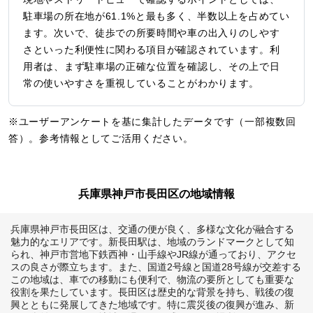
駐車場の所在地が61.1%と最も多く、半数以上を占めてい
ます。次いで、徒歩での所要時間や車の出入りのしやす
さといった利便性に関わる項目が確認されています。利
用者は、まず駐車場の正確な位置を確認し、その上で日
常の使いやすさを重視していることがわかります。
※ユーザーアンケートを基に集計したデータです（一部複数回
答）。参考情報としてご活用ください。
兵庫県神戸市長田区の地域情報
兵庫県神戸市長田区は、交通の便が良く、多様な文化が融合する
魅力的なエリアです。新長田駅は、地域のランドマークとして知
られ、神戸市営地下鉄西神・山手線やJR線が通っており、アクセ
スの良さが際立ちます。また、国道2号線と国道28号線が交差する
この地域は、車での移動にも便利で、物流の要所としても重要な
役割を果たしています。長田区は歴史的な背景を持ち、戦後の復
興とともに発展してきた地域です。特に震災後の復興が進み、新