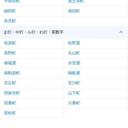
平和台町
房王寺町
細田町
堀切町
本庄町
ま行・や行・ら行・わ行・英数字
前原町
松野通
真野町
丸山町
御蔵通
水笠通
南駒栄町
御船通
宮丘町
宮川町
明泉寺町
山下町
四番町
六番町
若松町