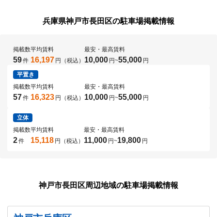
兵庫県神戸市長田区の駐車場掲載情報
掲載数
平均賃料
最安・最高賃料
59
16,197
10,000
55,000
件
円（税込）
円
~
円
平置き
掲載数
平均賃料
最安・最高賃料
57
16,323
10,000
55,000
件
円（税込）
円
~
円
立体
掲載数
平均賃料
最安・最高賃料
2
15,118
11,000
19,800
件
円（税込）
円
~
円
神戸市長田区周辺地域の駐車場掲載情報