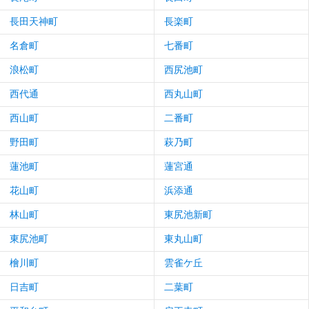
長田天神町
長楽町
名倉町
七番町
浪松町
西尻池町
西代通
西丸山町
西山町
二番町
野田町
萩乃町
蓮池町
蓮宮通
花山町
浜添通
林山町
東尻池新町
東尻池町
東丸山町
檜川町
雲雀ケ丘
日吉町
二葉町