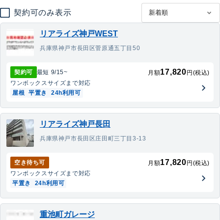
契約可のみ表示
リアライズ神戸WEST
兵庫県神戸市長田区菅原通五丁目50
17,820
契約可
最短
9/15
~
月額
円(税込)
ワンボックス
サイズまで対応
屋根
平置き
24h利用可
リアライズ神戸長田
兵庫県神戸市長田区庄田町三丁目3-13
17,820
空き待ち可
月額
円(税込)
ワンボックス
サイズまで対応
平置き
24h利用可
重池町ガレージ