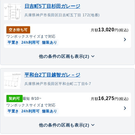
日吉町5丁目杉田ガレージ
兵庫県神戸市長田区日吉町五丁目 172(地番)
13,020
空き待ち可
月額
円(税込)
ワンボックス
サイズまで対応
平置き
24h利用可
舗装あり
他の条件の区画も表示(2)
平和台2丁目越智ガレ－ジ
兵庫県神戸市長田区平和台町二丁目6-7
16,275
契約可
最短
8/10
~
月額
円(税込)
ワンボックス
サイズまで対応
平置き
24h利用可
舗装あり
他の条件の区画も表示(2)