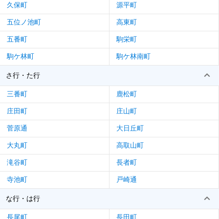
久保町
源平町
五位ノ池町
高東町
五番町
駒栄町
駒ケ林町
駒ケ林南町
さ行・た行
三番町
鹿松町
庄田町
庄山町
菅原通
大日丘町
大丸町
高取山町
滝谷町
長者町
寺池町
戸崎通
な行・は行
長尾町
長田町