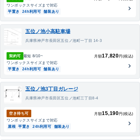
ワンボックス
サイズまで対応
平置き
24h利用可
舗装あり
五位ノ池小高駐車場
兵庫県神戸市長田区五位ノ池町一丁目 14-3
17,820
契約可
最短
8/10
~
月額
円(税込)
ワンボックス
サイズまで対応
平置き
24h利用可
舗装あり
五位ノ池3丁目ガレージ
兵庫県神戸市長田区五位ノ池町三丁目8-4
15,190
空き待ち可
月額
円(税込)
ワンボックス
サイズまで対応
屋根
平置き
24h利用可
舗装あり