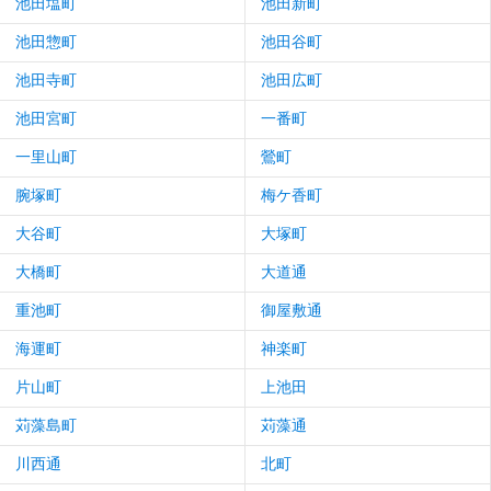
池田塩町
池田新町
池田惣町
池田谷町
池田寺町
池田広町
池田宮町
一番町
一里山町
鶯町
腕塚町
梅ケ香町
大谷町
大塚町
大橋町
大道通
重池町
御屋敷通
海運町
神楽町
片山町
上池田
苅藻島町
苅藻通
川西通
北町