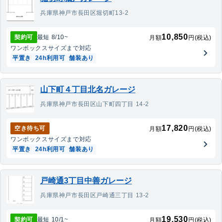
兵庫県神戸市長田区堀切町13-2
10,850
契約可
最短
8/10
~
月額
円(税込)
ワンボックス
サイズまで対応
平置き
24h利用可
舗装あり
山下町４丁目北名ガレージ
兵庫県神戸市長田区山下町四丁目 14-2
17,820
空き待ち可
月額
円(税込)
ワンボックス
サイズまで対応
平置き
24h利用可
舗装あり
戸崎通3丁目中善ガレージ
兵庫県神戸市長田区戸崎通三丁目 13-2
19,530
契約可
最短
10/1
~
月額
円(税込)