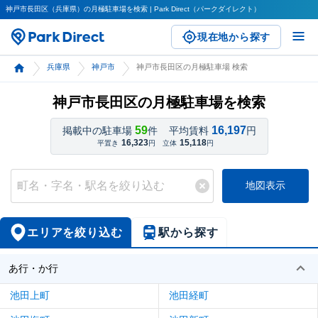
神戸市長田区（兵庫県）の月極駐車場を検索 | Park Direct（パークダイレクト）
現在地から探す
兵庫県
神戸市
神戸市長田区の月極駐車場 検索
神戸市長田区の月極駐車場を検索
59
16,197
掲載中の駐車場
件
平均賃料
円
16,323
15,118
平置き
円
立体
円
地図表示
エリアを絞り込む
駅から探す
あ行・か行
池田上町
池田経町