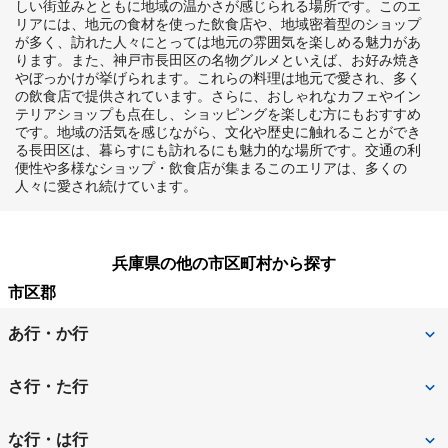
しい街並みとともに地域の温かさが感じられる場所です。このエ
リアには、地元の食材を使った飲食店や、地域密着型のショップ
が多く、訪れた人々にとっては地元の雰囲気を楽しめる魅力があ
ります。また、神戸市長田区の名物グルメといえば、お好み焼き
やぼっかけが挙げられます。これらの料理は地元で愛され、多く
の飲食店で提供されています。さらに、おしゃれなカフェやイン
テリアショップも点在し、ショッピングを楽しむ方にもおすすめ
です。地域の活気を感じながら、文化や歴史に触れることができ
る長田区は、暮らすにも訪れるにも魅力的な場所です。交通の利
便性や多様なショップ・飲食店が集まるこのエリアは、多くの
人々に愛され続けています。
兵庫県の他の市区町村から探す
市区郡
あ行・か行
相生市
明石市
さ行・た行
赤穂郡上郡町
赤穂市
三田市
宍粟市
な行・は行