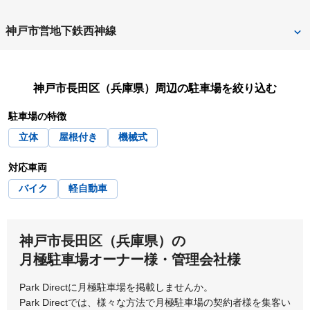
駒ヶ林
神戸市中央区
神戸市長田区
新長田
長田
神戸市営地下鉄西神線
神戸市灘区
神戸市西区
新長田
神戸市長田区（兵庫県）
周辺の駐車場を絞り込む
神戸市東灘区
神戸市兵庫区
駐車場の特徴
立体
屋根付き
機械式
対応車両
バイク
軽自動車
神戸市長田区（兵庫県）の
月極駐車場オーナー様・管理会社様
Park Directに月極駐車場を掲載しませんか。
Park Directでは、様々な方法で月極駐車場の契約者様を集客い