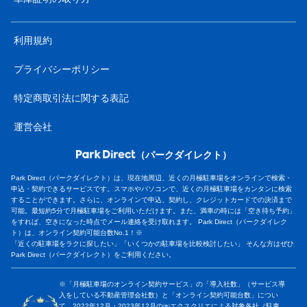
利用規約
プライバシーポリシー
特定商取引法に関する表記
運営会社
（パークダイレクト）
Park Direct（パークダイレクト）は、現在地周辺、近くの月極駐車場をオンラインで検索・
申込・契約できるサービスです。スマホやパソコンで、近くの月極駐車場をカンタンに検索
することができます。さらに、オンラインで申込、契約し、クレジットカードでの決済まで
可能。最短約5分で月極駐車場をご利用いただけます。また、満車の時には「空き待ち予約」
をすれば、空きになった時点でメール連絡を受け取れます。 Park Direct（パークダイレク
ト）は、オンライン契約可能台数No.1！※
「近くの駐車場をラクに探したい」「いくつかの駐車場を比較検討したい」 そんな方はぜひ
Park Direct（パークダイレクト）をご利用ください。
※「月極駐車場のオンライン契約サービス」の「導入社数」（サービス導
入をしている不動産管理会社数）と「オンライン契約可能台数」につい
て、2022年12月・2023年12月の㈱エクスクリエによる対象各社（駐車