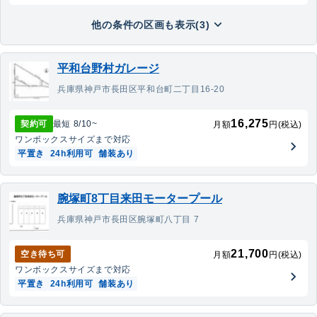
他の条件の区画も表示(3)
平和台野村ガレージ
兵庫県神戸市長田区平和台町二丁目16-20
16,275
契約可
最短
8/10
~
月額
円(税込)
ワンボックス
サイズまで対応
平置き
24h利用可
舗装あり
腕塚町8丁目来田モータープール
兵庫県神戸市長田区腕塚町八丁目 7
21,700
空き待ち可
月額
円(税込)
ワンボックス
サイズまで対応
平置き
24h利用可
舗装あり