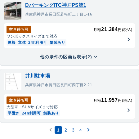
DパーキングITC神戸PS第1
兵庫県神戸市長田区若松町二丁目1-16
21,384
空き待ち可
月額
円(税込)
ワンボックス
サイズまで対応
屋根
立体
24h利用可
舗装あり
他の条件の区画も表示(2)
井川駐車場
兵庫県神戸市長田区長田町四丁目2-21
11,957
空き待ち可
月額
円(税込)
大型車・SUV
サイズまで対応
平置き
24h利用可
舗装あり
1
2
3
4