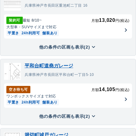
兵庫県神戸市長田区重池町二丁目 16
13,020
契約可
最短
8/10
~
月額
円(税込)
大型車・SUV
サイズまで対応
平置き
24h利用可
舗装あり
他の条件の区画も表示(2)
平和台町道堯ガレージ
兵庫県神戸市長田区平和台町一丁目5-10
14,105
空き待ち可
月額
円(税込)
ワンボックス
サイズまで対応
平置き
24h利用可
舗装あり
他の条件の区画も表示(2)
堀切町城戸ガレージ