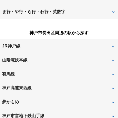
朝来市
芦屋市
洲本市
高砂市
西宮市
西脇市
ま行・や行・ら行・わ行・英数字
尼崎市
淡路市
宝塚市
たつの市
姫路市
三木市
南あわじ市
伊丹市
揖保郡太子町
神戸市長田区周辺の駅から探す
丹波篠山市
丹波市
養父市
小野市
加古川市
豊岡市
JR神戸線
加古郡稲美町
加古郡播磨町
新長田
山陽電鉄本線
加西市
加東市
西代
有馬線
川西市
川辺郡猪名川町
丸山
長田
神戸高速東西線
神崎郡市川町
神崎郡福崎町
西代
高速長田
夢かもめ
神戸市
神戸市北区
新長田
苅藻
神戸市営地下鉄山手線
神戸市須磨区
神戸市垂水区