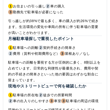
1
お住まいの引っ越し
2
車の購入
3
勤務先で駐車場が必要になった
引っ越しが約38%で最も多く、車の購入が約26%で続き
ます。生活環境の変化や車両の所有に伴う駐車場の需要
が高いことがわかります。
月極駐車場探しで重視したポイント
1
駐車場への距離
2
契約手続きの簡単さ
2
費用（賃料や初期費用など）
3
屋根あり／なし
駐車場への距離を重視する方が圧倒的に多く、8割以上を
占めています。日常的な利便性が最優先され、費用や契
約の手続きの簡単さといった他の要因はわずかな割合に
留まっています。
現地やストリートビューで何を確認したか
1
駐車場の所在地
2
徒歩での所要時間
2
車の出入りのしやすさ
3
車室
3
駐車場の周辺の環境
現地やストリートビューで確認するポイントとしては、