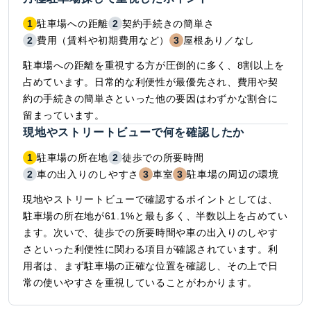
1
駐車場への距離
2
契約手続きの簡単さ
2
費用（賃料や初期費用など）
3
屋根あり／なし
駐車場への距離を重視する方が圧倒的に多く、8割以上を
占めています。日常的な利便性が最優先され、費用や契
約の手続きの簡単さといった他の要因はわずかな割合に
留まっています。
現地やストリートビューで何を確認したか
1
駐車場の所在地
2
徒歩での所要時間
2
車の出入りのしやすさ
3
車室
3
駐車場の周辺の環境
現地やストリートビューで確認するポイントとしては、
駐車場の所在地が61.1%と最も多く、半数以上を占めてい
ます。次いで、徒歩での所要時間や車の出入りのしやす
さといった利便性に関わる項目が確認されています。利
用者は、まず駐車場の正確な位置を確認し、その上で日
常の使いやすさを重視していることがわかります。