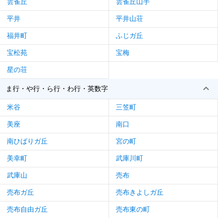
雲雀丘
雲雀丘山手
平井
平井山荘
福井町
ふじガ丘
宝松苑
宝梅
星の荘
ま行・や行・ら行・わ行・英数字
米谷
三笠町
美座
南口
南ひばりガ丘
宮の町
美幸町
武庫川町
武庫山
売布
売布ガ丘
売布きよしガ丘
売布自由ガ丘
売布東の町