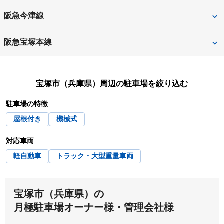
加古郡稲美町
加古郡播磨町
中山寺
宝塚
阪急今津線
加西市
加東市
武田尾
宝塚
宝塚南口
阪急宝塚本線
川西市
川辺郡猪名川町
小林
逆瀬川
中山観音
売布神社
神崎郡市川町
神崎郡福崎町
宝塚市（兵庫県）
周辺の駐車場を絞り込む
宝塚
山本
神戸市
神戸市北区
駐車場の特徴
清荒神
雲雀丘花屋敷
屋根付き
機械式
神戸市須磨区
神戸市垂水区
対応車両
神戸市中央区
神戸市長田区
軽自動車
トラック・大型重量車両
神戸市灘区
神戸市西区
神戸市東灘区
神戸市兵庫区
宝塚市（兵庫県）の
月極駐車場オーナー様・管理会社様