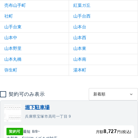
売布山手町
紅葉ガ丘
社町
山手台西
山手台東
山本台
山本中
山本西
山本野里
山本東
山本丸橋
山本南
弥生町
湯本町
契約可のみ表示
堀下駐車場
兵庫県宝塚市高司一丁目 9
8,727
契約可
最短
8/8
~
月額
円(税込)