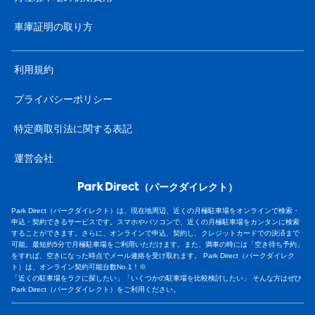
車庫証明の取り方
利用規約
プライバシーポリシー
特定商取引法に関する表記
運営会社
（パークダイレクト）
Park Direct（パークダイレクト）は、現在地周辺、近くの月極駐車場をオンラインで検索・
申込・契約できるサービスです。スマホやパソコンで、近くの月極駐車場をカンタンに検索
することができます。さらに、オンラインで申込、契約し、クレジットカードでの決済まで
可能。最短約5分で月極駐車場をご利用いただけます。また、満車の時には「空き待ち予約」
をすれば、空きになった時点でメール連絡を受け取れます。 Park Direct（パークダイレク
ト）は、オンライン契約可能台数No.1！※
「近くの駐車場をラクに探したい」「いくつかの駐車場を比較検討したい」 そんな方はぜひ
Park Direct（パークダイレクト）をご利用ください。