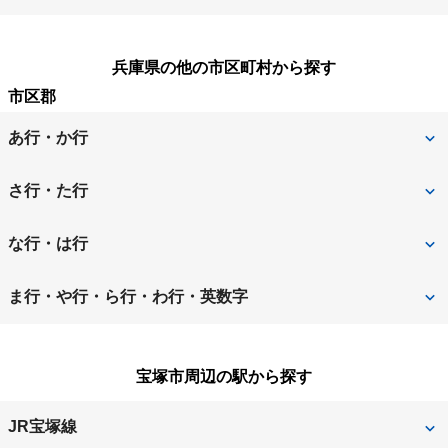
兵庫県の他の市区町村から探す
市区郡
あ行・か行
相生市
明石市
さ行・た行
赤穂郡上郡町
赤穂市
三田市
宍粟市
な行・は行
朝来市
芦屋市
洲本市
高砂市
西宮市
西脇市
ま行・や行・ら行・わ行・英数字
尼崎市
淡路市
宝塚市
たつの市
姫路市
三木市
南あわじ市
伊丹市
揖保郡太子町
宝塚市周辺の駅から探す
丹波篠山市
丹波市
養父市
小野市
加古川市
豊岡市
JR宝塚線