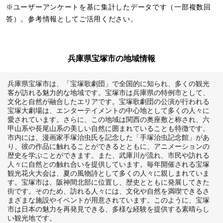
※ユーザーアンケートを基に集計したデータです（一部複数回
答）。参考情報としてご活用ください。
兵庫県宝塚市の地域情報
兵庫県宝塚市は、「宝塚歌劇団」で全国的に知られ、多くの観光
客が訪れる魅力的な地域です。宝塚市は兵庫県の特例市として、
文化と自然が融合したエリアです。宝塚歌劇団の公演が行われる
宝塚大劇場は、エンターテイメントの中心地として多くの人々に
愛されています。さらに、この地域は関西の奥座敷と称され、六
甲山系や長尾山系の美しい自然に囲まれていることも特徴です。
市内には、漫画家手塚治虫氏を記念した「手塚治虫記念館」があ
り、彼の作品に触れることができるとともに、アニメーションの
歴史を学ぶことができます。また、武庫川が流れ、市民や訪れる
人々に自然との触れ合いを提供しています。毎年開催される宝塚
観光花火大会は、夏の風物詩として多くの人々に親しまれていま
す。宝塚市は、阪神間北部に位置し、歴史とともに発展してきた
街です。そのため、訪れる人々には、文化や自然を満喫できるさ
まざまな施設やイベントが用意されています。このように、宝塚
市は日本の魅力を再発見できる、多様な経験を提供する素晴らし
い観光地です。