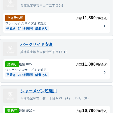
兵庫県宝塚市中山寺二丁目5-2
11,880
空き待ち可
月額
円(税込)
ワンボックス
サイズまで対応
平置き
24h利用可
舗装あり
パークサイド安倉
兵庫県宝塚市安倉中五丁目17-12
11,880
契約可
最短
8/22
~
月額
円(税込)
ワンボックス
サイズまで対応
平置き
24h利用可
舗装あり
シャーメゾン逆瀬川
兵庫県宝塚市小林一丁目1-23 （A），24号（B）
10,780
契約可
最短
8/22
~
月額
円(税込)