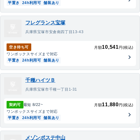
平置き
24h利用可
舗装あり
フレグランス宝塚
兵庫県宝塚市安倉南四丁目13-43
10,541
空き待ち可
月額
円(税込)
ワンボックス
サイズまで対応
平置き
24h利用可
舗装あり
千種ハイツＢ
兵庫県宝塚市千種一丁目1-31
11,880
契約可
最短
8/22
~
月額
円(税込)
ワンボックス
サイズまで対応
平置き
24h利用可
舗装あり
メゾンポステ中山