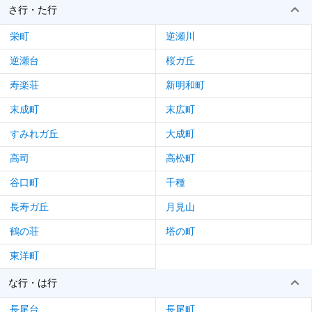
さ行・た行
栄町
逆瀬川
逆瀬台
桜ガ丘
寿楽荘
新明和町
末成町
末広町
すみれガ丘
大成町
高司
高松町
谷口町
千種
長寿ガ丘
月見山
鶴の荘
塔の町
東洋町
な行・は行
長尾台
長尾町