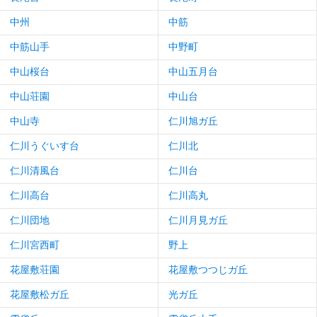
中州
中筋
中筋山手
中野町
中山桜台
中山五月台
中山荘園
中山台
中山寺
仁川旭ガ丘
仁川うぐいす台
仁川北
仁川清風台
仁川台
仁川高台
仁川高丸
仁川団地
仁川月見ガ丘
仁川宮西町
野上
花屋敷荘園
花屋敷つつじガ丘
花屋敷松ガ丘
光ガ丘