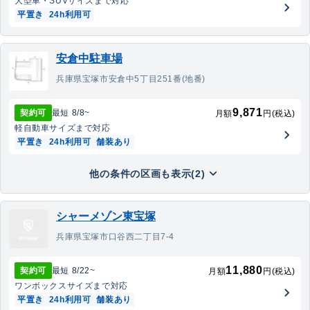
大型車・SUV
サイズまで対応
平置き
24h利用可
安倉中駐車場
兵庫県宝塚市安倉中5丁目251番(地番)
9,871
契約可
最短
8/8
~
月額
円(税込)
軽自動車
サイズまで対応
平置き
24h利用可
舗装あり
他の条件の区画も表示(2)
シャーメゾン東宝塚
兵庫県宝塚市口谷西二丁目7-4
11,880
契約可
最短
8/22
~
月額
円(税込)
ワンボックス
サイズまで対応
平置き
24h利用可
舗装あり