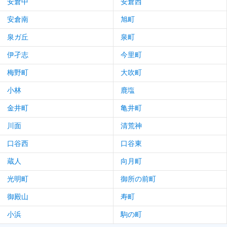
安倉中
安倉西
安倉南
旭町
泉ガ丘
泉町
伊孑志
今里町
梅野町
大吹町
小林
鹿塩
金井町
亀井町
川面
清荒神
口谷西
口谷東
蔵人
向月町
光明町
御所の前町
御殿山
寿町
小浜
駒の町