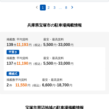
1
2
3
…
8
兵庫県宝塚市の駐車場掲載情報
掲載数
平均賃料
最安・最高賃料
139
11,193
5,500
33,000
件
円（税込）
円
~
円
平置き
掲載数
平均賃料
最安・最高賃料
137
11,190
5,500
33,000
件
円（税込）
円
~
円
機械式
掲載数
平均賃料
最安・最高賃料
2
11,550
6,600
18,700
件
円（税込）
円
~
円
宝塚市周辺地域の駐車場掲載情報