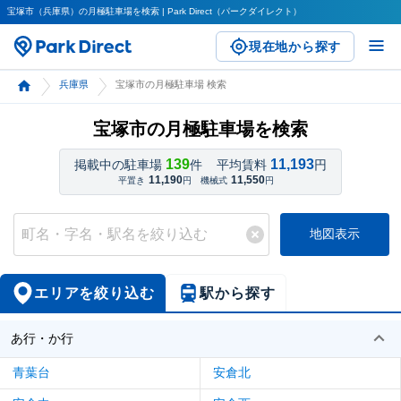
宝塚市（兵庫県）の月極駐車場を検索 | Park Direct（パークダイレクト）
現在地から探す
兵庫県
宝塚市の月極駐車場 検索
宝塚市の月極駐車場を検索
139
11,193
掲載中の駐車場
件
平均賃料
円
11,190
11,550
平置き
円
機械式
円
地図表示
エリアを絞り込む
駅から探す
あ行・か行
青葉台
安倉北