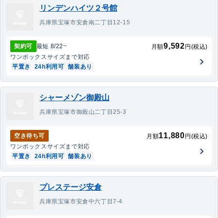
リンデンハイツ２号館
兵庫県宝塚市安倉南二丁目12-15
9,592
契約可
最短
8/22
~
月額
円(税込)
ワンボックス
サイズまで対応
平置き
24h利用可
舗装あり
シャーメゾン御殿山
兵庫県宝塚市御殿山二丁目25-3
11,880
空き待ち可
月額
円(税込)
ワンボックス
サイズまで対応
平置き
24h利用可
舗装あり
プレステージ安倉
兵庫県宝塚市安倉中六丁目7-4