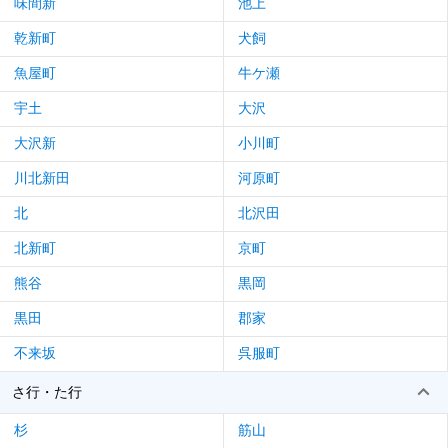
味間新
池上
乾新町
犬飼
魚屋町
牛ケ瀬
宇土
大沢
大沢新
小川町
川北新田
河原町
北
北沢田
北新町
京町
熊谷
黒岡
黒田
郡家
不来坂
呉服町
さ行・た行
杉
筋山