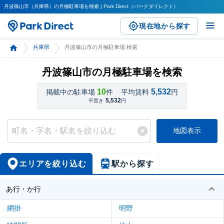
丹波篠山市（兵庫県）の月極駐車場を検索 | Park Direct（パークダイレクト）
現在地から探す
兵庫県
丹波篠山市の月極駐車場 検索
丹波篠山市の月極駐車場を検索
10
5,532
掲載中の駐車場
件
平均賃料
円
5,532
平置き
円
地図表示
エリアを絞り込む
駅から探す
あ行・か行
網掛
明野