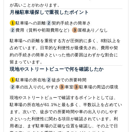
が高いことがわかります。
月極駐車場探しで重視したポイント
1
駐車場への距離
2
契約手続きの簡単さ
2
費用（賃料や初期費用など）
3
屋根あり／なし
駐車場への距離を重視する方が圧倒的に多く、8割以上を
占めています。日常的な利便性が最優先され、費用や契
約の手続きの簡単さといった他の要因はわずかな割合に
留まっています。
現地やストリートビューで何を確認したか
1
駐車場の所在地
2
徒歩での所要時間
2
車の出入りのしやすさ
3
車室
3
駐車場の周辺の環境
現地やストリートビューで確認するポイントとしては、
駐車場の所在地が61.1%と最も多く、半数以上を占めてい
ます。次いで、徒歩での所要時間や車の出入りのしやす
さといった利便性に関わる項目が確認されています。利
用者は、まず駐車場の正確な位置を確認し、その上で日