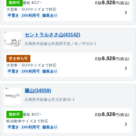
6,028
契約可
最短
8/17
~
月額
円(税込)
大型車・SUV
サイズまで対応
平置き
24h利用可
舗装あり
セントラルささ山(43142)
兵庫県丹波篠山市黒岡字堂ノ本ノ坪315-1
6,028
空き待ち可
月額
円(税込)
大型車・SUV
サイズまで対応
平置き
24h利用可
舗装あり
篠山(34559)
兵庫県丹波篠山市大沢新42-1
6,028
契約可
最短
8/17
~
月額
円(税込)
軽自動車
サイズまで対応
平置き
24h利用可
舗装あり