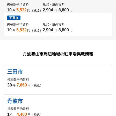
掲載数
平均賃料
最安・最高賃料
10
5,532
2,904
8,800
件
円（税込）
円
~
円
平置き
掲載数
平均賃料
最安・最高賃料
10
5,532
2,904
8,800
件
円（税込）
円
~
円
丹波篠山市周辺地域の駐車場掲載情報
三田市
掲載数
平均賃料
38
7,660
件
円（税込）
丹波市
掲載数
平均賃料
1
4,400
件
円（税込）