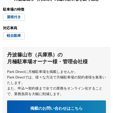
神崎郡市川町
神崎郡福崎町
駐車場の特徴
屋根付き
神戸市
神戸市北区
対応車両
神戸市須磨区
神戸市垂水区
軽自動車
神戸市中央区
神戸市長田区
丹波篠山市（兵庫県）の
神戸市灘区
神戸市西区
月極駐車場オーナー様・管理会社様
神戸市東灘区
神戸市兵庫区
Park Directに月極駐車場を掲載しませんか。
Park Directでは、様々な方法で月極駐車場の契約者様を集客い
たします。
また、申込〜契約後まで全ての業務をオンライン化すること
で、業務負荷を大幅に削減します。
掲載のお問い合わせはこちら