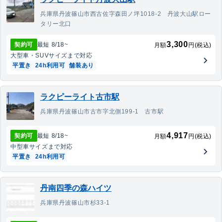
兵庫県丹波篠山市西古佐字森田ノ坪1018-2 丹波大山駅ロー
タリー北口
3,300
契約可
最短
8/18
~
月額
円(税込)
大型車・SUV
サイズまで対応
平置き
24h利用可
舗装あり
ラクピーライト古市駅
兵庫県丹波篠山市古市字北側199-1 古市駅
4,917
契約可
最短
8/18
~
月額
円(税込)
中型車
サイズまで対応
平置き
24h利用可
丹南四季の森ハイツ
兵庫県丹波篠山市杉33-1