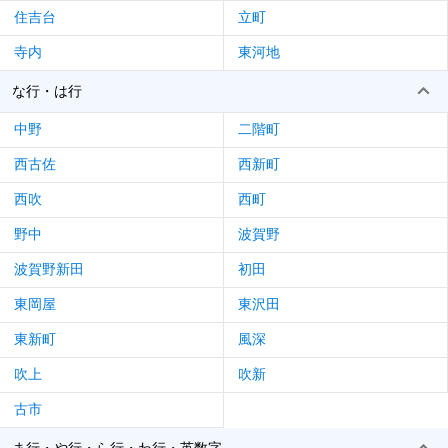
住吉台
立町
寺内
東河地
な行・は行
中野
二階町
西古佐
西新町
西吹
西町
野中
波賀野
波賀野新田
初田
東岡屋
東沢田
東新町
風深
吹上
吹新
古市
ま行・や行・ら行・わ行・英数字