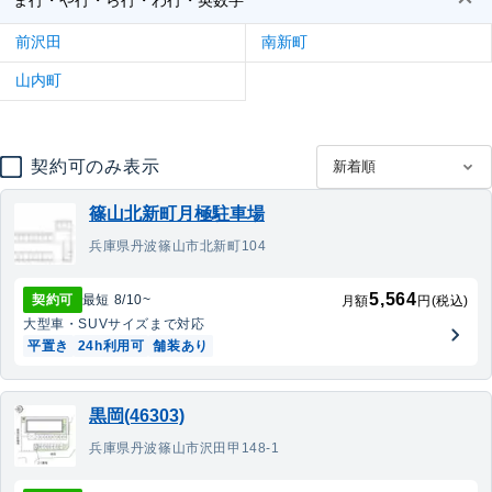
前沢田
南新町
山内町
契約可のみ表示
篠山北新町月極駐車場
兵庫県丹波篠山市北新町104
5,564
契約可
最短
8/10
~
月額
円(税込)
大型車・SUV
サイズまで対応
平置き
24h利用可
舗装あり
黒岡(46303)
兵庫県丹波篠山市沢田甲148-1