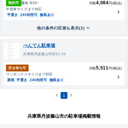
4,084
契約可
最短
8/10
~
月額
円(税込)
中型車
サイズまで対応
平置き
24h利用可
舗装あり
他の条件の区画も表示(2)
べんてん駐車場
兵庫県丹波篠山市杉31-10
5,511
空き待ち可
月額
円(税込)
ワンボックス
サイズまで対応
屋根
平置き
24h利用可
舗装あり
1
兵庫県丹波篠山市の駐車場掲載情報