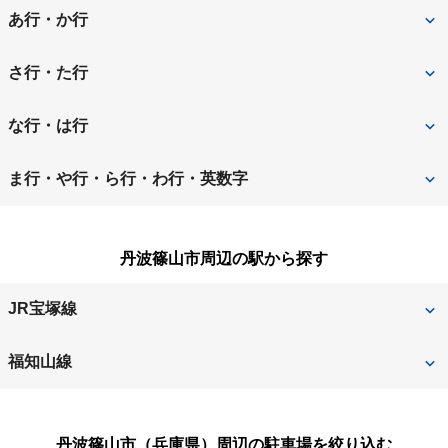
あ行・か行
相生市
明石市
さ行・た行
赤穂郡上郡町
赤穂市
三田市
宍粟市
な行・は行
朝来市
芦屋市
洲本市
高砂市
西宮市
西脇市
ま行・や行・ら行・わ行・英数字
尼崎市
淡路市
宝塚市
たつの市
姫路市
三木市
南あわじ市
伊丹市
揖保郡太子町
丹波篠山市周辺の駅から探す
丹波篠山市
丹波市
養父市
小野市
加古川市
豊岡市
JR宝塚線
加古郡稲美町
加古郡播磨町
南矢代
古市
福知山線
加西市
加東市
篠山口
草野
丹波大山
篠山口
川西市
川辺郡猪名川町
丹波篠山市（兵庫県）
周辺の駐車場を絞り込む