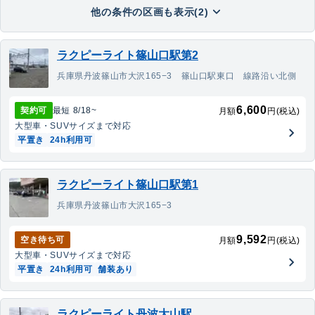
他の条件の区画も表示(2)
ラクピーライト篠山口駅第2
兵庫県丹波篠山市大沢165−3 篠山口駅東口 線路沿い北側
6,600
契約可
最短
8/18
~
月額
円(税込)
大型車・SUV
サイズまで対応
平置き
24h利用可
ラクピーライト篠山口駅第1
兵庫県丹波篠山市大沢165−3
9,592
空き待ち可
月額
円(税込)
大型車・SUV
サイズまで対応
平置き
24h利用可
舗装あり
ラクピーライト丹波大山駅