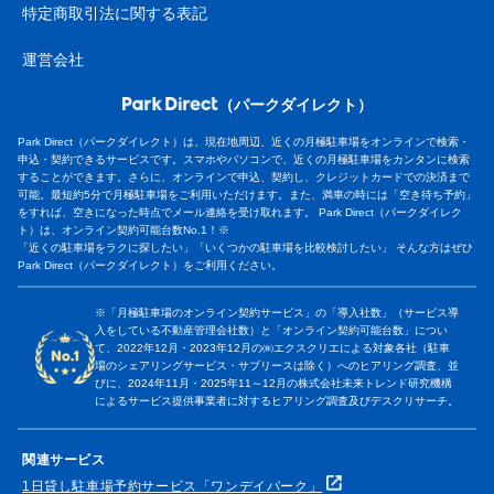
特定商取引法に関する表記
運営会社
（パークダイレクト）
Park Direct（パークダイレクト）は、現在地周辺、近くの月極駐車場をオンラインで検索・
申込・契約できるサービスです。スマホやパソコンで、近くの月極駐車場をカンタンに検索
することができます。さらに、オンラインで申込、契約し、クレジットカードでの決済まで
可能。最短約5分で月極駐車場をご利用いただけます。また、満車の時には「空き待ち予約」
をすれば、空きになった時点でメール連絡を受け取れます。 Park Direct（パークダイレク
ト）は、オンライン契約可能台数No.1！※
「近くの駐車場をラクに探したい」「いくつかの駐車場を比較検討したい」 そんな方はぜひ
Park Direct（パークダイレクト）をご利用ください。
※「月極駐車場のオンライン契約サービス」の「導入社数」（サービス導
入をしている不動産管理会社数）と「オンライン契約可能台数」につい
て、2022年12月・2023年12月の㈱エクスクリエによる対象各社（駐車
場のシェアリングサービス・サブリースは除く）へのヒアリング調査、並
びに、2024年11月・2025年11～12月の株式会社未来トレンド研究機構
によるサービス提供事業者に対するヒアリング調査及びデスクリサーチ。
関連サービス
1日貸し駐車場予約サービス「ワンデイパーク」