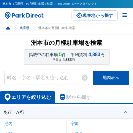
洲本市（兵庫県）の月極駐車場を検索 | Park Direct（パークダイレクト）
現在地から探す
兵庫県
洲本市の月極駐車場 検索
洲本市の月極駐車場を検索
5
4,883
掲載中の駐車場
件
平均賃料
円
4,883
平置き
円
地図表示
エリアを絞り込む
駅から探す
あ行・か行
池内
宇原