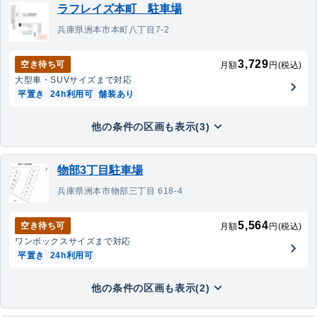
ラフレイズ本町 駐車場
兵庫県洲本市本町八丁目7-2
3,729
空き待ち可
月額
円(税込)
大型車・SUV
サイズまで対応
平置き
24h利用可
舗装あり
他の条件の区画も表示(3)
物部3丁目駐車場
兵庫県洲本市物部三丁目 618-4
5,564
空き待ち可
月額
円(税込)
ワンボックス
サイズまで対応
平置き
24h利用可
他の条件の区画も表示(2)