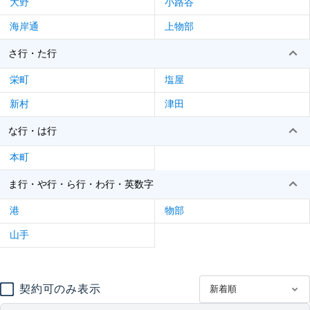
大野
小路谷
海岸通
上物部
さ行・た行
栄町
塩屋
新村
津田
な行・は行
本町
ま行・や行・ら行・わ行・英数字
港
物部
山手
契約可のみ表示