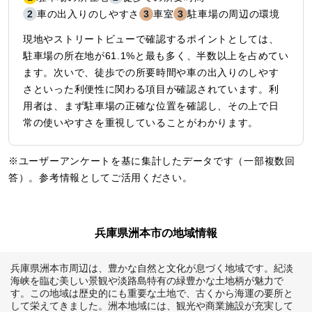
2
車の出入りのしやすさ
3
車室
3
駐車場の周辺の環境
現地やストリートビューで確認するポイントとしては、
駐車場の所在地が61.1%と最も多く、半数以上を占めてい
ます。次いで、徒歩での所要時間や車の出入りのしやす
さといった利便性に関わる項目が確認されています。利
用者は、まず駐車場の正確な位置を確認し、その上で日
常の使いやすさを重視していることがわかります。
※ユーザーアンケートを基に集計したデータです（一部複数回
答）。参考情報としてご活用ください。
兵庫県洲本市の地域情報
兵庫県洲本市周辺は、豊かな自然と文化が息づく地域です。紀淡
海峡を臨む美しい景観や淡路島特有の緑豊かな土地柄が魅力で
す。この地域は歴史的にも重要な土地で、古くから海運の要所と
して栄えてきました。洲本地域には、観光や商業施設が充実して