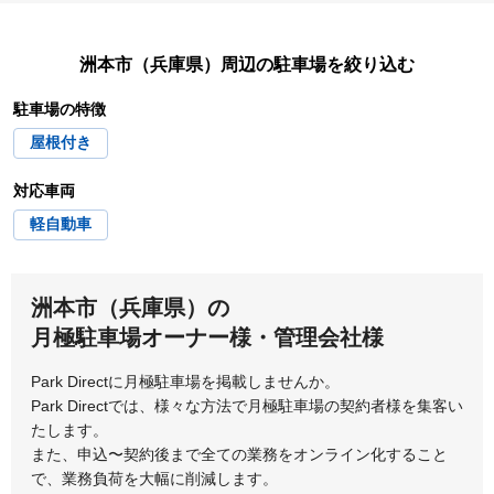
尼崎市
淡路市
宝塚市
たつの市
姫路市
三木市
南あわじ市
伊丹市
揖保郡太子町
丹波篠山市
丹波市
洲本市（兵庫県）
周辺の駐車場を絞り込む
養父市
小野市
加古川市
駐車場の特徴
豊岡市
屋根付き
加古郡稲美町
加古郡播磨町
対応車両
加西市
加東市
軽自動車
川西市
川辺郡猪名川町
洲本市（兵庫県）の
神崎郡市川町
神崎郡福崎町
月極駐車場オーナー様・管理会社様
神戸市
神戸市北区
Park Directに月極駐車場を掲載しませんか。
Park Directでは、様々な方法で月極駐車場の契約者様を集客い
神戸市須磨区
神戸市垂水区
たします。
また、申込〜契約後まで全ての業務をオンライン化すること
神戸市中央区
神戸市長田区
で、業務負荷を大幅に削減します。