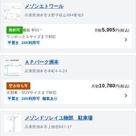
メゾンエトワール
兵庫県洲本市大野字前山994番地9
5,005
契約可
最短
8/11
~
月額
円(税込)
ワンボックス
サイズまで対応
平置き
24h利用可
ＡＰパーク洲本
兵庫県洲本市本町4-4-24
10,780
空き待ち可
月額
円(税込)
大型車・SUV
サイズまで対応
平置き
24h利用可
舗装あり
メゾンドソレイユ物部 駐車場
兵庫県洲本市上物部887-27