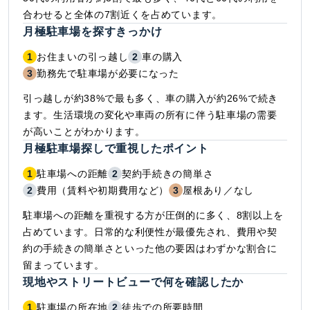
合わせると全体の7割近くを占めています。
月極駐車場を探すきっかけ
1
お住まいの引っ越し
2
車の購入
3
勤務先で駐車場が必要になった
引っ越しが約38%で最も多く、車の購入が約26%で続き
ます。生活環境の変化や車両の所有に伴う駐車場の需要
が高いことがわかります。
月極駐車場探しで重視したポイント
1
駐車場への距離
2
契約手続きの簡単さ
2
費用（賃料や初期費用など）
3
屋根あり／なし
駐車場への距離を重視する方が圧倒的に多く、8割以上を
占めています。日常的な利便性が最優先され、費用や契
約の手続きの簡単さといった他の要因はわずかな割合に
留まっています。
現地やストリートビューで何を確認したか
1
駐車場の所在地
2
徒歩での所要時間