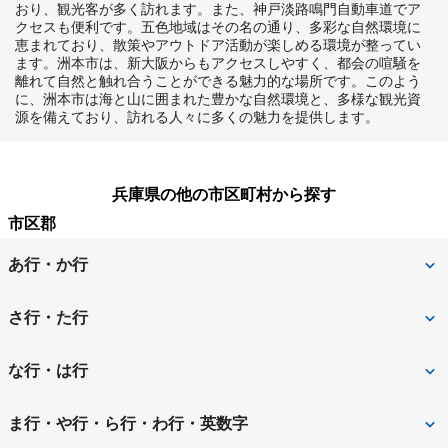
おり、観光客が多く訪れます。また、神戸淡路鳴門自動車道でア
クセスも便利です。五色地域はその名の通り、多彩な自然環境に
恵まれており、散策やアウトドア活動が楽しめる環境が整ってい
ます。洲本市は、新大阪からもアクセスしやすく、都会の喧騒を
離れて自然と触れ合うことができる魅力的な場所です。このよう
に、洲本市は海と山に囲まれた豊かな自然環境と、多様な観光資
源を備えており、訪れる人々に多くの魅力を提供します。
兵庫県の他の市区町村から探す
市区郡
あ行・か行
相生市
明石市
さ行・た行
赤穂郡上郡町
赤穂市
三田市
宍粟市
な行・は行
朝来市
芦屋市
洲本市
高砂市
西宮市
西脇市
ま行・や行・ら行・わ行・英数字