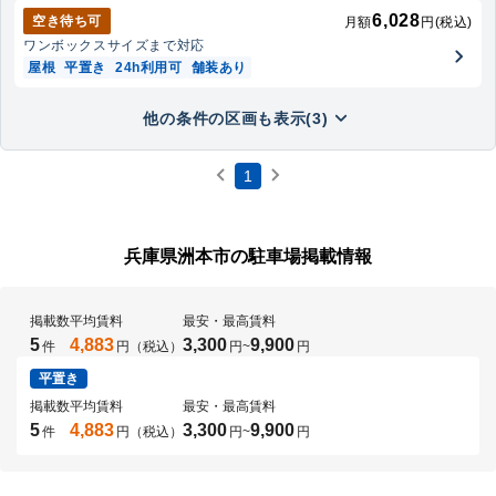
6,028
空き待ち可
月額
円(税込)
ワンボックス
サイズまで対応
屋根
平置き
24h利用可
舗装あり
他の条件の区画も表示(3)
1
兵庫県洲本市の駐車場掲載情報
掲載数
平均賃料
最安・最高賃料
5
4,883
3,300
9,900
件
円（税込）
円
~
円
平置き
掲載数
平均賃料
最安・最高賃料
5
4,883
3,300
9,900
件
円（税込）
円
~
円