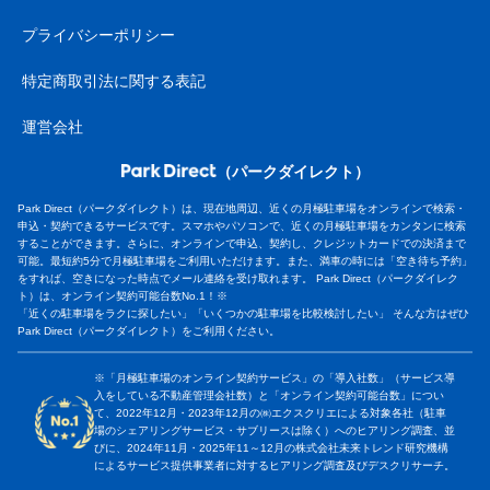
プライバシーポリシー
特定商取引法に関する表記
運営会社
（パークダイレクト）
Park Direct（パークダイレクト）は、現在地周辺、近くの月極駐車場をオンラインで検索・
申込・契約できるサービスです。スマホやパソコンで、近くの月極駐車場をカンタンに検索
することができます。さらに、オンラインで申込、契約し、クレジットカードでの決済まで
可能。最短約5分で月極駐車場をご利用いただけます。また、満車の時には「空き待ち予約」
をすれば、空きになった時点でメール連絡を受け取れます。 Park Direct（パークダイレク
ト）は、オンライン契約可能台数No.1！※
「近くの駐車場をラクに探したい」「いくつかの駐車場を比較検討したい」 そんな方はぜひ
Park Direct（パークダイレクト）をご利用ください。
※「月極駐車場のオンライン契約サービス」の「導入社数」（サービス導
入をしている不動産管理会社数）と「オンライン契約可能台数」につい
て、2022年12月・2023年12月の㈱エクスクリエによる対象各社（駐車
場のシェアリングサービス・サブリースは除く）へのヒアリング調査、並
びに、2024年11月・2025年11～12月の株式会社未来トレンド研究機構
によるサービス提供事業者に対するヒアリング調査及びデスクリサーチ。