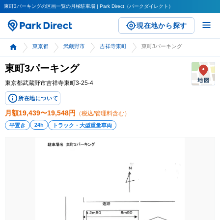
東町3パーキングの区画一覧の月極駐車場 | Park Direct（パークダイレクト）
現在地から探す
東京都
武蔵野市
吉祥寺東町
東町3パーキング
東町3パーキング
東京都武蔵野市吉祥寺東町3-25-4
所在地について
月額
19,439〜19,548
円
（税込/管理料含む）
24h
平置き
トラック・大型重量車両