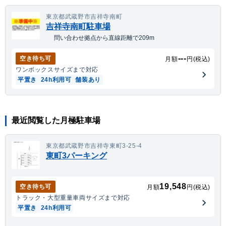
東京都武蔵野市吉祥寺南町
吉祥寺南町駐車場
問い合わせ拠点から直線距離で209m
---
空き待ち可
月額
円(税込)
ワンボックス
サイズまで対応
平置き
24h利用可
舗装あり
最近閲覧した月極駐車場
東京都武蔵野市吉祥寺東町3-25-4
東町3パーキング
19,548
空き待ち可
月額
円(税込)
トラック・大型重量車両
サイズまで対応
平置き
24h利用可