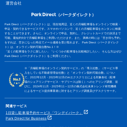
運営会社
（パークダイレクト）
Park Direct（パークダイレクト）は、現在地周辺、近くの月極駐車場をオンラインで検索・
申込・契約できるサービスです。スマホやパソコンで、近くの月極駐車場をカンタンに検索
することができます。さらに、オンラインで申込、契約し、クレジットカードでの決済まで
可能。最短約5分で月極駐車場をご利用いただけます。また、満車の時には「空き待ち予約」
をすれば、空きになった時点でメール連絡を受け取れます。 Park Direct（パークダイレク
ト）は、オンライン契約可能台数No.1！※
「近くの駐車場をラクに探したい」「いくつかの駐車場を比較検討したい」 そんな方はぜひ
Park Direct（パークダイレクト）をご利用ください。
※「月極駐車場のオンライン契約サービス」の「導入社数」（サービス導
入をしている不動産管理会社数）と「オンライン契約可能台数」につい
て、2022年12月・2023年12月の㈱エクスクリエによる対象各社（駐車
場のシェアリングサービス・サブリースは除く）へのヒアリング調査、並
びに、2024年11月・2025年11～12月の株式会社未来トレンド研究機構
によるサービス提供事業者に対するヒアリング調査及びデスクリサーチ。
関連サービス
1日貸し駐車場予約サービス「ワンデイパーク」
Park Direct for Business