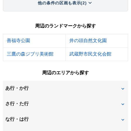
他の条件の区画も表示(2)
周辺のランドマークから探す
善福寺公園
井の頭自然文化園
三鷹の森ジブリ美術館
武蔵野市民文化会館
周辺のエリアから探す
あ行・か行
井の頭
今川
さ行・た行
上井草
上石神井
松庵
関町東
な行・は行
吉祥寺北町
吉祥寺東町