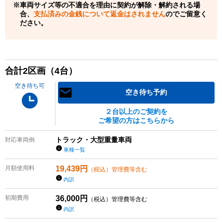
車両サイズ等の不適合を理由に契約が解除・解約される場
合、
支払済みの金銭について返金はされません
のでご留意く
ださい。
合計
2
区画（
4
台）
空き待ち可
空き待ち予約
２台以上のご契約を
ご希望の方はこちらから
トラック・大型重量車両
対応車両例
車種一覧
月額使用料
19,439
円
（税込）管理費等含む
内訳
初期費用
36,000
円
（税込）管理費等含む
内訳