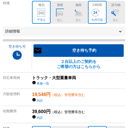
特徴
種別
屋根
舗装
24時間
貸与物
平置き
なし
なし
利用可能
なし
詳細情報
空き待ち可
空き待ち予約
２台以上のご契約を
ご希望の方はこちらから
トラック・大型重量車両
対応車両例
車種一覧
月額使用料
19,548
円
（税込）管理費等含む
内訳
初期費用
39,600
円
（税込）管理費等含む
内訳