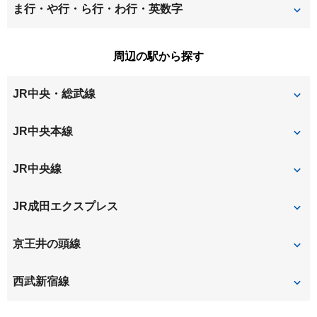
関町南
善福寺
中町
西荻北
ま行・や行・ら行・わ行・英数字
吉祥寺本町
吉祥寺南町
立野町
西荻南
南荻窪
宮前
周辺の駅から探す
久我山
御殿山
牟礼
桃井
JR中央・総武線
吉祥寺
西荻窪
JR中央本線
吉祥寺
JR中央線
吉祥寺
西荻窪
JR成田エクスプレス
吉祥寺
京王井の頭線
三鷹台
久我山
西武新宿線
井の頭公園
吉祥寺
上井草
上石神井