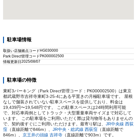
駐車場情報
HG030000
取扱い店舗拠点コード
PK000002500
Park Direct管理コード
2025/08/07
情報更新日
駐車場の特徴
東町3パーキング（Park Direct管理コード：PK000002500）は東京
都武蔵野市吉祥寺東町3-25-4にある平置きの月極駐車場です。 屋根
なしで舗装されていない駐車スペースを提供しており、料金は
19,439円〜19,548円です。 この駐車スペースは24時間利用可能
で、対応車両例としてトラック・大型重量車両サイズまで対応して
います。 この駐車場をご利用いただく際は貸与物等もありませんの
で、契約後すぐにご利用いただけます。
最寄り駅は、
JR中央線
西荻
窪
（直線距離で
846
m）
、
JR中央・総武線
西荻窪
（直線距離で
846
m）
、
京王井の頭線
吉祥寺
（直線距離で
903
m）
です。