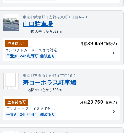
東京都武蔵野市吉祥寺東町１丁目6-23
山口駐車場
地図の中心から529m
39,959
空き待ち可
月額
円(税込)
コンパクトカー
サイズまで対応
平置き
24h利用可
舗装あり
東京都三鷹市井の頭４丁目16-2
寿コーポラス駐車場
地図の中心から598m
23,760
空き待ち可
月額
円(税込)
ワンボックス
サイズまで対応
平置き
24h利用可
舗装あり