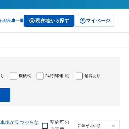
わせ
記事一覧
現在地から探す
マイページ
あり
機械式
24時間利用可
舗装あり
駐車場が見つからな
契約可の