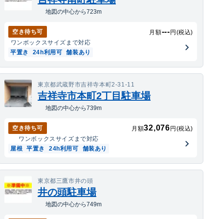
地図の中心から723m
---
空き待ち可
月額
円(税込)
ワンボックス
サイズまで対応
平置き
24h利用可
舗装あり
東京都武蔵野市吉祥寺本町2-31-11
吉祥寺市本町2丁目駐車場
地図の中心から739m
32,076
空き待ち可
月額
円(税込)
ワンボックス
サイズまで対応
屋根
平置き
24h利用可
舗装あり
東京都三鷹市井の頭
井の頭駐車場
地図の中心から749m