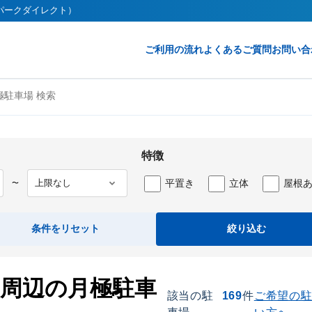
t（パークダイレクト）
ご利用の流れ
よくあるご質問
お問い合
駐車場 検索
特徴
平置き
立体
屋根
〜
条件をリセット
絞り込む
）周辺の月極駐車
該当の駐
169
件
ご希望の