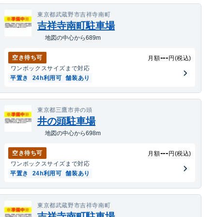
東京都武蔵野市吉祥寺南町
吉祥寺南町駐車場
地図の中心から689m
---
空き待ち可
月額
円(税込)
ワンボックス
サイズまで対応
平置き
24h利用可
舗装あり
東京都三鷹市井の頭
井の頭駐車場
地図の中心から698m
---
空き待ち可
月額
円(税込)
ワンボックス
サイズまで対応
平置き
24h利用可
舗装あり
東京都武蔵野市吉祥寺南町
吉祥寺南町駐車場