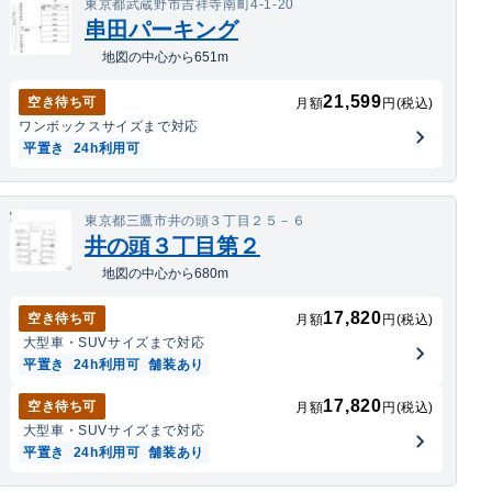
東京都武蔵野市吉祥寺南町4-1-20
串田パーキング
地図の中心から651m
21,599
空き待ち可
月額
円(税込)
ワンボックス
サイズまで対応
平置き
24h利用可
東京都三鷹市井の頭３丁目２５－６
井の頭３丁目第２
地図の中心から680m
17,820
空き待ち可
月額
円(税込)
大型車・SUV
サイズまで対応
平置き
24h利用可
舗装あり
17,820
空き待ち可
月額
円(税込)
大型車・SUV
サイズまで対応
平置き
24h利用可
舗装あり