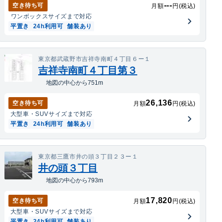
---
空き待ち可
月額
円(税込)
ワンボックス
サイズまで対応
平置き
24h利用可
舗装あり
東京都武蔵野市吉祥寺南町４丁目６ー１
吉祥寺南町４丁目第３
地図の中心から751m
26,136
空き待ち可
月額
円(税込)
大型車・SUV
サイズまで対応
平置き
24h利用可
舗装あり
東京都三鷹市井の頭３丁目２３ー１
井の頭３丁目
地図の中心から793m
17,820
空き待ち可
月額
円(税込)
大型車・SUV
サイズまで対応
平置き
24h利用可
舗装あり