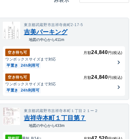
み表示
東京都武蔵野市吉祥寺南町2-17-5
吉美パーキング
地図の中心から411m
24,840
空き待ち可
月額
円(税込)
ワンボックス
サイズまで対応
平置き
24h利用可
24,840
空き待ち可
月額
円(税込)
ワンボックス
サイズまで対応
平置き
24h利用可
東京都武蔵野市吉祥寺本町１丁目２１ー２
吉祥寺本町１丁目第７
地図の中心から433m
47,520
契約可
最短
8/14
~
月額
円(税込)