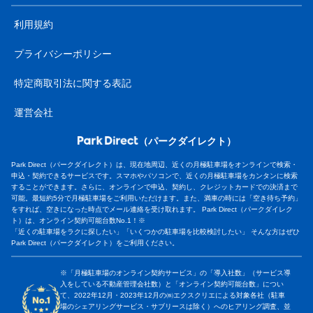
利用規約
プライバシーポリシー
特定商取引法に関する表記
運営会社
（パークダイレクト）
Park Direct（パークダイレクト）は、現在地周辺、近くの月極駐車場をオンラインで検索・
申込・契約できるサービスです。スマホやパソコンで、近くの月極駐車場をカンタンに検索
することができます。さらに、オンラインで申込、契約し、クレジットカードでの決済まで
可能。最短約5分で月極駐車場をご利用いただけます。また、満車の時には「空き待ち予約」
をすれば、空きになった時点でメール連絡を受け取れます。 Park Direct（パークダイレク
ト）は、オンライン契約可能台数No.1！※
「近くの駐車場をラクに探したい」「いくつかの駐車場を比較検討したい」 そんな方はぜひ
Park Direct（パークダイレクト）をご利用ください。
※「月極駐車場のオンライン契約サービス」の「導入社数」（サービス導
入をしている不動産管理会社数）と「オンライン契約可能台数」につい
て、2022年12月・2023年12月の㈱エクスクリエによる対象各社（駐車
場のシェアリングサービス・サブリースは除く）へのヒアリング調査、並