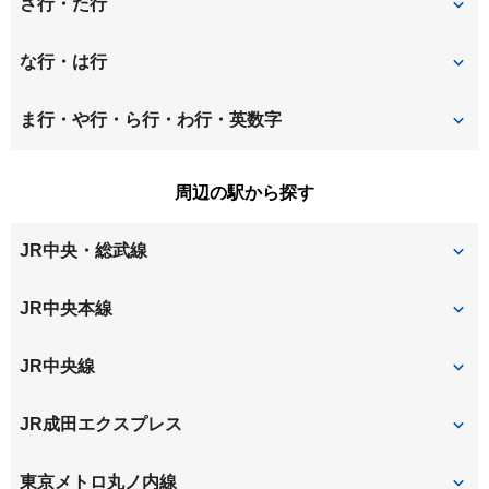
井の頭
今川
さ行・た行
上井草
上荻
清水
松庵
な行・は行
上石神井
吉祥寺北町
関町南
善福寺
西荻北
西荻南
ま行・や行・ら行・わ行・英数字
吉祥寺東町
吉祥寺本町
高井戸西
立野町
南荻窪
宮前
周辺の駅から探す
吉祥寺南町
久我山
牟礼
桃井
JR中央・総武線
御殿山
吉祥寺
荻窪
JR中央本線
西荻窪
吉祥寺
JR中央線
吉祥寺
荻窪
JR成田エクスプレス
西荻窪
吉祥寺
東京メトロ丸ノ内線