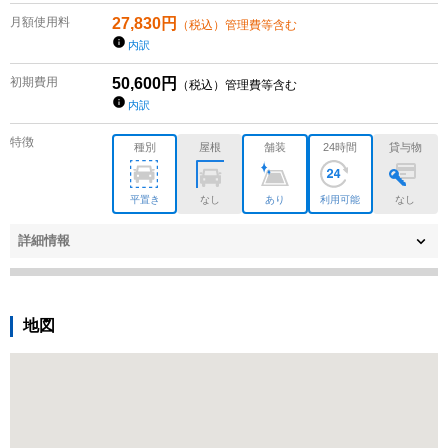
月額使用料
27,830
円
（税込）管理費等含む
内訳
初期費用
50,600
円
（税込）管理費等含む
内訳
特徴
種別
屋根
舗装
24時間
貸与物
平置き
なし
あり
利用可能
なし
詳細情報
地図