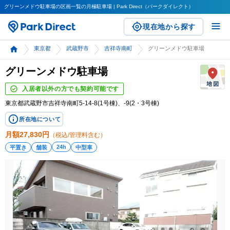
グリーンメドウ駐車場の区画一覧の月極駐車場 | Park Direct（パークダイレクト）
現在地から探す
東京都
武蔵野市
吉祥寺南町
グリーンメドウ駐車場
グリーンメドウ駐車場
入居者以外の方でも契約可能です
東京都武蔵野市吉祥寺南町5-14-8(1号棟)、-9(2・3号棟)
所在地について
月額
27,830
円
（税込/管理料含む）
24h
平置き
舗装
中型車