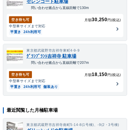
セレンコート駐車場
問い合わせ拠点から直線距離で130m
30,250
空き待ち可
月額
円(税込)
中型車
サイズまで対応
平置き
24h利用可
東京都武蔵野市吉祥寺東町4-9-9
ｸﾞﾗﾝﾌﾟﾗﾝﾄ吉祥寺 駐車場
問い合わせ拠点から直線距離で207m
18,150
空き待ち可
月額
円(税込)
中型車
サイズまで対応
平置き
24h利用可
舗装あり
最近閲覧した月極駐車場
東京都武蔵野市吉祥寺南町5-14-8(1号棟)、-9(2・3号棟)