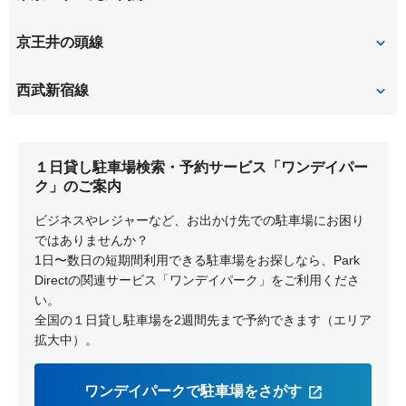
荻窪
京王井の頭線
三鷹台
久我山
西武新宿線
井の頭公園
吉祥寺
上井草
上石神井
１日貸し駐車場検索・予約サービス「ワンデイパー
富士見ヶ丘
ク」のご案内
ビジネスやレジャーなど、お出かけ先での駐車場にお困り
ではありませんか？
1日〜数日の短期間利用できる駐車場をお探しなら、Park
Directの関連サービス「ワンデイパーク」をご利用くださ
い。
全国の１日貸し駐車場を2週間先まで予約できます（エリア
拡大中）。
ワンデイパークで駐車場をさがす