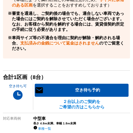
のある区画
を選択することをおすすめしております）
審査を通過し、ご契約後の場合でも、適合しない車両であっ
た場合にはご契約を解除させていただく場合がございます。
なお、お客様から契約を解約する場合には、賃貸借契約所定
の手続に従う必要があります。
車両サイズ等の不適合を理由に契約が解除・解約される場
合、
支払済みの金銭について返金はされません
のでご留意く
ださい。
合計
1
区画（
8
台）
空き待ち可
空き待ち予約
２台以上のご契約を
ご希望の方はこちらから
中型車
対応車両例
長さ 4.8m未満、車幅 1.8m未満
車種一覧