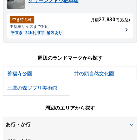
グリーンメドウ駐車場
27,830
空き待ち可
月額
円(税込)
中型車
サイズまで対応
平置き
24h利用可
舗装あり
周辺のランドマークから探す
善福寺公園
井の頭自然文化園
三鷹の森ジブリ美術館
周辺のエリアから探す
あ行・か行