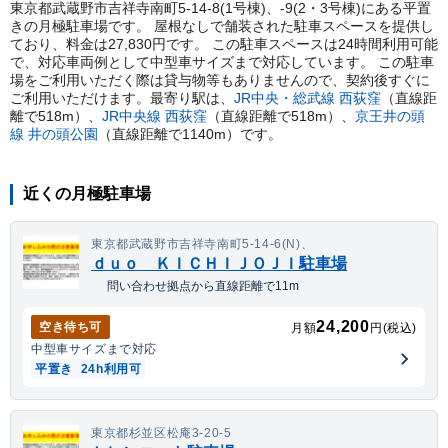
東京都武蔵野市吉祥寺南町5-14-8(1号棟)、-9(2・3号棟)にある平置
きの月極駐車場です。 屋根なしで舗装された駐車スペースを提供し
ており、料金は27,830円です。 この駐車スペースは24時間利用可能
で、対応車両例として中型車サイズまで対応しています。 この駐車
場をご利用いただく際は貸与物等もありませんので、契約後すぐに
ご利用いただけます。
最寄り駅は、
JR中央・総武線
西荻窪
（直線距
離で
518
m）
、
JR中央線
西荻窪
（直線距離で
518
m）
、
京王井の頭
線
井の頭公園
（直線距離で
1140
m）
です。
近くの月極駐車場
東京都武蔵野市吉祥寺南町5-14-6(N)、
ｄｕｏ ＫＩＣＨＩＪＯＪＩ駐車場
問い合わせ拠点から直線距離で11m
24,200
空き待ち可
月額
円(税込)
中型車
サイズまで対応
平置き
24h利用可
東京都杉並区松庵3-20-5