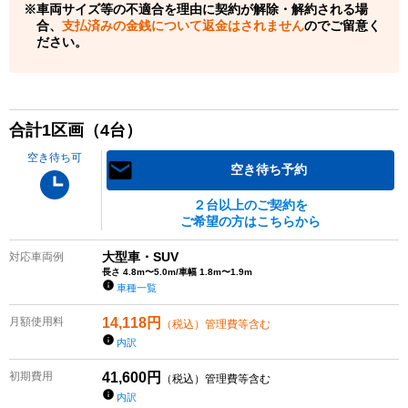
車両サイズ等の不適合を理由に契約が解除・解約される場
合、
支払済みの金銭について返金はされません
のでご留意く
ださい。
合計
1
区画（
4
台）
空き待ち可
空き待ち予約
２台以上のご契約を
ご希望の方はこちらから
大型車・SUV
対応車両例
長さ 4.8m〜5.0m/車幅 1.8m〜1.9m
車種一覧
月額使用料
14,118
円
（税込）管理費等含む
内訳
初期費用
41,600
円
（税込）管理費等含む
内訳