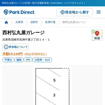
西村弘丸屋ガレージの区画一覧の月極駐車場 | Park Direct（パークダイレクト）
現在地から探す
兵庫県
尼崎市
長洲中通
西村弘丸屋ガレージ
西村弘丸屋ガレージ
兵庫県尼崎市長洲中通２丁目１４－１
所在地について
月額
14,118
円
（税込/管理料含む）
24h
平置き
舗装
大型車・SUV