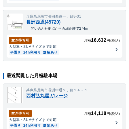
兵庫県尼崎市長洲西通一丁目8-31
長洲西通(45720)
問い合わせ拠点から直線距離で274m
16,632
空き待ち可
月額
円(税込)
大型車・SUV
サイズまで対応
平置き
24h利用可
舗装あり
最近閲覧した月極駐車場
兵庫県尼崎市長洲中通２丁目１４－１
西村弘丸屋ガレージ
14,118
空き待ち可
月額
円(税込)
大型車・SUV
サイズまで対応
平置き
24h利用可
舗装あり