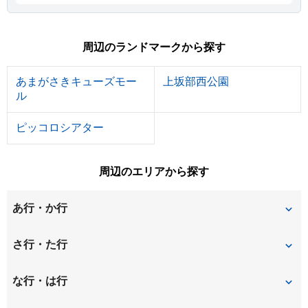
周辺のランドマークから探す
あまがさきキューズモー
上坂部西公園
ル
ピッコロシアター
周辺のエリアから探す
あ行・か行
今福
大野
さ行・た行
大和田
尾浜町
下坂部
常光寺
な行・は行
加島
上坂部