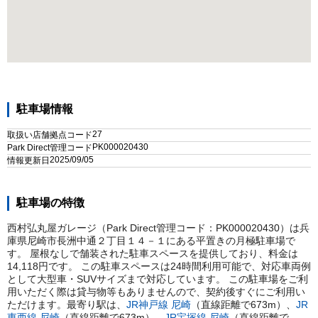
駐車場情報
27
取扱い店舗拠点コード
PK000020430
Park Direct管理コード
2025/09/05
情報更新日
駐車場の特徴
西村弘丸屋ガレージ（Park Direct管理コード：PK000020430）は兵
庫県尼崎市長洲中通２丁目１４－１にある平置きの月極駐車場で
す。 屋根なしで舗装された駐車スペースを提供しており、料金は
14,118円です。 この駐車スペースは24時間利用可能で、対応車両例
として大型車・SUVサイズまで対応しています。 この駐車場をご利
用いただく際は貸与物等もありませんので、契約後すぐにご利用い
ただけます。
最寄り駅は、
JR神戸線
尼崎
（直線距離で
673
m）
、
JR
東西線
尼崎
（直線距離で
673
m）
、
JR宝塚線
尼崎
（直線距離で