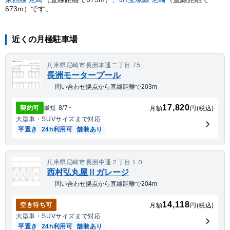
673
m）
です。
近くの月極駐車場
兵庫県尼崎市長洲本通二丁目 75
長洲モータープール
問い合わせ拠点から直線距離で203m
17,820
契約可
最短
8/7
~
月額
円(税込)
大型車・SUV
サイズまで対応
平置き
24h利用可
舗装あり
兵庫県尼崎市長洲中通２丁目１０
西村弘丸屋Ⅱガレージ
問い合わせ拠点から直線距離で204m
14,118
空き待ち可
月額
円(税込)
大型車・SUV
サイズまで対応
平置き
24h利用可
舗装あり