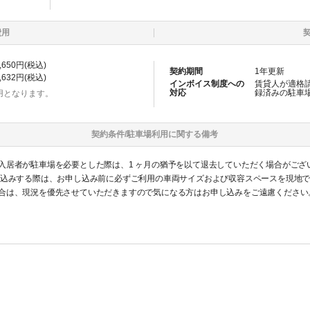
費用
,650
円(税込)
契約期間
1
年更新
,632
円(税込)
インボイス制度への
賃貸人が適格
対応
録済みの
駐車
用となります。
契約条件/
駐車場
利用に関する備考
入居者が駐車場を必要とした際は、1 ヶ月の猶予を以て退去していただく場合がござ
し込みする際は、お申し込み前に必ずご利用の車両サイズおよび収容スペースを現地
合は、現況を優先させていただきますので気になる方はお申し込みをご遠慮ください
認識ください。