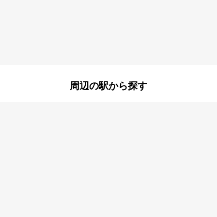
北大物町
北竹谷町
昭和通
竹島
町
杭瀬南新町
久々知
佃
通
長洲東通
長洲本通
町
西長洲町
西難波町
南初島町
周辺の駅から探す
浜
東大物町
出来島