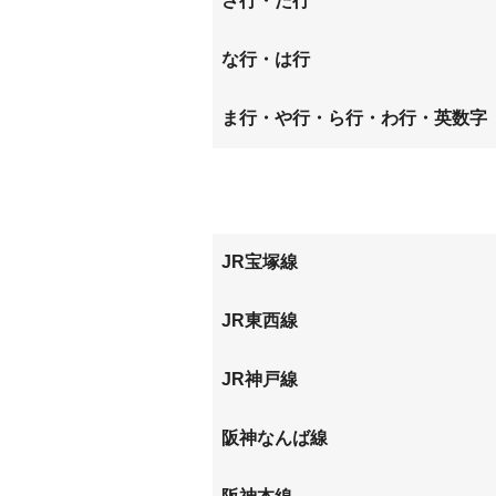
さ行・た行
神田南通
北城内
下坂部
常光寺
な行・は行
杭瀬北新町
杭瀬本
築地
次屋
長洲中通
長洲西
ま行・や行・ら行・わ行・英数字
西川
西大物
御園
南城内
西御園町
額田町
JR宝塚線
東難波町
東本町
塚口
尼崎
JR東西線
尼崎
加島
JR神戸線
尼崎
阪神なんば線
大物
尼崎