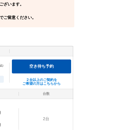
ございます。
でご留意ください。
込)
空き待ち予約
２台以上のご契約を
ご希望の方はこちらから
台数
明
2
台
明