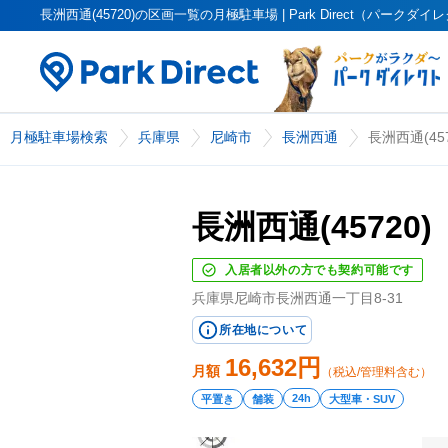
長洲西通(45720)の区画一覧の月極駐車場 | Park Direct（パークダイ
月極駐車場検索
兵庫県
尼崎市
長洲西通
長洲西通(457
長洲西通(45720)
入居者以外の方でも契約可能です
兵庫県尼崎市長洲西通一丁目8-31
所在地について
16,632
円
月額
（税込/管理料含む）
24h
平置き
舗装
大型車・SUV