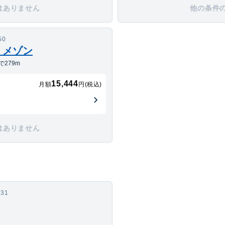
はありません
他の条件
50
・メゾン
279m
15,444
月額
円(税込)
はありません
31