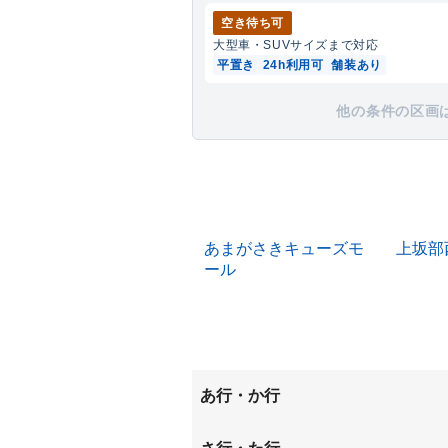
空き待ち可
大型車・SUV
サイズまで対応
平置き
24h利用可
舗装あり
他の条件の区画
あまがさきキューズモ
上坂部
ール
あ行・か行
今福
大和田