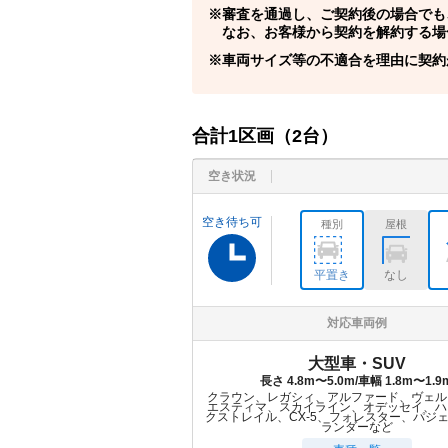
審査を通過し、ご契約後の場合でも
なお、お客様から契約を解約する場
車両サイズ等の不適合を理由に契約
合計
1
区画（
2
台）
空き状況
空き待ち可
種別
屋根
平置き
なし
対応車両例
大型車・SUV
長さ 4.8m〜5.0m/車幅 1.8m〜1.9
クラウン、レガシィ、アルファード、ヴェル
エスティマ、スカイライン、オデッセイ、ハ
クストレイル、CX-5、フォレスター、パジ
ランダーなど