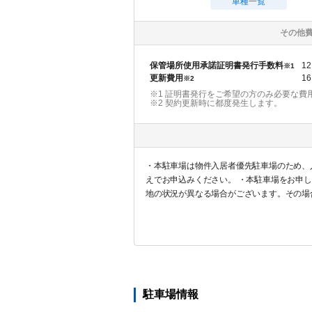
車種一覧
その他
保管場所使用承諾証明書発行手数料
12
※1
更新費用
16
※2
※1 証明書発行をご希望の方のみ必要な費
※2
契約更新時に都度発生します。
・本駐車場は物件入居者優先駐車場のため、
えでお申込みください。 ・本駐車場をお申
地の状況が異なる場合がございます。その場
に対する返金は一切対応しませんので予めご
駐車場情報