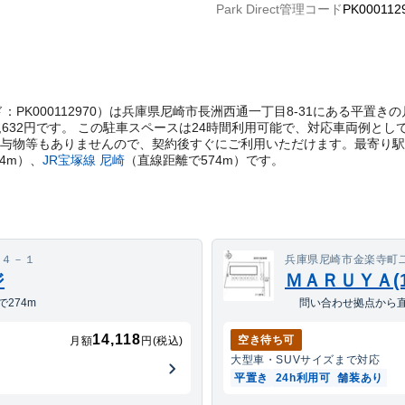
Park Direct管理コード
PK000112
t管理コード：PK000112970）は兵庫県尼崎市長洲西通一丁目8-31にある
,632円です。 この駐車スペースは24時間利用可能で、対応車両例とし
貸与物等もありませんので、契約後すぐにご利用いただけます。
最寄り駅
4
m）
、
JR宝塚線
尼崎
（直線距離で
574
m）
です。
１４－１
兵庫県尼崎市金楽寺町二
ジ
ＭＡＲＵＹＡ(12
274m
問い合わせ拠点から直
14,118
空き待ち可
月額
円(税込)
大型車・SUV
サイズまで対応
平置き
24h利用可
舗装あり