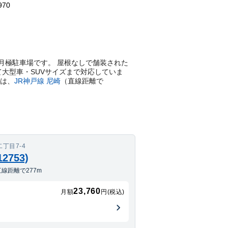
970
平置きの月極駐車場です。 屋根なしで舗装された
て大型車・SUVサイズまで対応していま
は、
JR神戸線
尼崎
（直線距離で
丁目7-4
753)
線距離で277m
23,760
月額
円(税込)