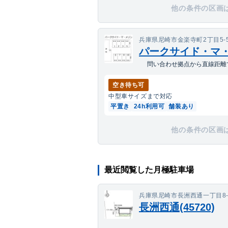
他の条件の区画
兵庫県尼崎市金楽寺町2丁目5-
パークサイド・マ
問い合わせ拠点から直線距離で
空き待ち可
中型車
サイズまで対応
平置き
24h利用可
舗装あり
他の条件の区画
最近閲覧した月極駐車場
兵庫県尼崎市長洲西通一丁目8-
長洲西通(45720)