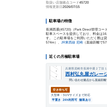
取扱い店舗拠点コード
45720
情報更新日
2026/07/15
駐車場の特徴
長洲西通(45720)（Park Direc
駐車スペースを提供しており、料金は16
す。 この駐車場をご利用いただく際は
574
m）
、
JR東西線
尼崎
（直線距離で
57
近くの月極駐車場
兵庫県尼崎市長洲中通２丁目
西村弘丸屋ガレー
問い合わせ拠点から直線距離で
空き待ち可
大型車・SUV
サイズまで対応
平置き
24h利用可
舗装あり