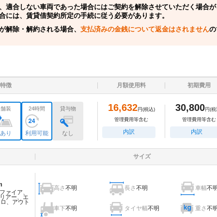
、適合しない車両であった場合にはご契約を解除させていただく場合が
合には、賃貸借契約所定の手続に従う必要があります。
が解除・解約される場合、
支払済みの金銭について返金はされません
の
特徴
月額使用料
初期費用
16,632
30,800
舗装
24時間
貸与物
円
(税込)
円
(税
管理費用等含む
管理費用等含む
内訳
内訳
あり
利用可能
なし
サイズ
m
高さ
不明
長さ
不明
車幅
不
ファイア、
リアー、エ
ェロ、アウト
車下
不明
タイヤ幅
不明
重さ
不