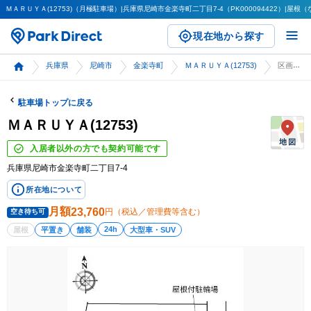
ＭＡＲＵＹＡ(12753)（月極駐車場）|兵庫県尼崎市金楽寺町二丁目7-4（PK000094422）|屋根（
現在地から探す
兵庫県
尼崎市
金楽寺町
ＭＡＲＵＹＡ(12753)
区画詳細
駐車場トップに戻る
ＭＡＲＵＹＡ(12753)
入居者以外の方でも契約可能です
兵庫県尼崎市金楽寺町二丁目7-4
所在地について
月額
23,760
円（税込／管理費等含む）
空き待ち可
24h
屋根
平置き
舗装
大型車・SUV