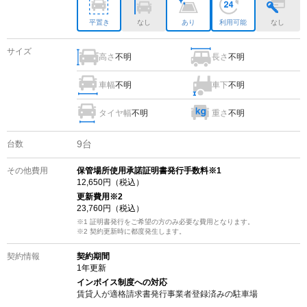
平置き
なし
あり
利用可能
なし
サイズ
高さ
不明
長さ
不明
車幅
不明
車下
不明
タイヤ幅
不明
重さ
不明
9
台
台数
その他費用
保管場所使用承諾証明書発行手数料※1
12,650
円（税込）
更新費用
※2
23,760
円（税込）
※1 証明書発行をご希望の方のみ必要な費用となります。
※2
契約更新時に都度発生します。
契約情報
契約期間
1
年更新
インボイス制度への対応
賃貸人が適格請求書発行事業者登録済みの
駐車場