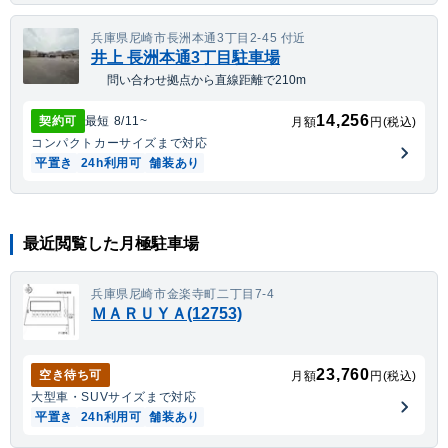
兵庫県尼崎市長洲本通3丁目2-45 付近
井上 長洲本通3丁目駐車場
問い合わせ拠点から直線距離で210m
14,256
契約可
最短
8/11
~
月額
円(税込)
コンパクトカー
サイズまで対応
平置き
24h利用可
舗装あり
最近閲覧した月極駐車場
兵庫県尼崎市金楽寺町二丁目7-4
ＭＡＲＵＹＡ(12753)
23,760
空き待ち可
月額
円(税込)
大型車・SUV
サイズまで対応
平置き
24h利用可
舗装あり