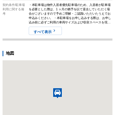
契約条件/
駐車場
・本駐車場は物件入居者優先駐車場のため、入居者が駐車場
利用に関する備
を必要とした際は、1 ヶ月の猶予を以て退去していただく場
考
合がございますので予めご理解・ご認識いただいたうえでお
申込みください。 ・本駐車場をお申し込みする際は、お申し
込み前に必ずご利用の車両サイズおよび収容スペースを現地
でご確認ください。また、募集情報と実際の現地の状況が異
なる場合がございます。その場合は、現況を優先させていた
すべて表示
だきますので気になる方はお申し込みをご遠慮ください。な
お、契約締結後のキャンセルやクレームに対する返金は一切
対応しませんので予めご認識ください。
地図