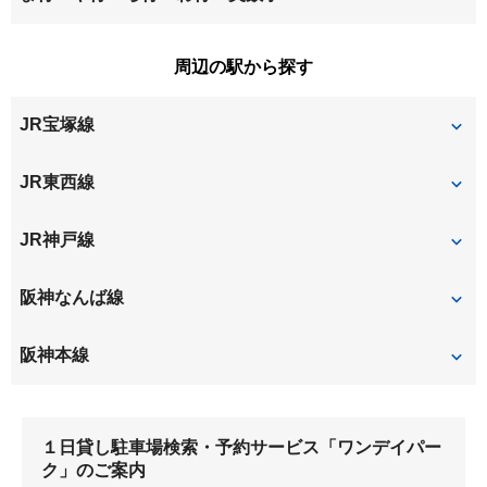
神田南通
北城内
築地
次屋
長洲東通
長洲本通
南城内
南初島町
周辺の駅から探す
北大物町
北竹谷町
佃
若王寺
西川
JR宝塚線
金楽寺町
杭瀬北新町
西大物町
西長洲町
杭瀬本町
杭瀬南新町
塚口
尼崎
JR東西線
西難波町
西本町
久々知
玄番北之町
尼崎
加島
JR神戸線
西御園町
浜
東大物町
東七松町
尼崎
阪神なんば線
東難波町
東本町
大物
尼崎
阪神本線
出来島
出屋敷
大物
１日貸し駐車場検索・予約サービス「ワンデイパー
尼崎
杭瀬
ク」のご案内