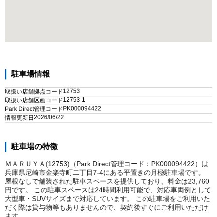
駐車場情報
12753
取扱い店舗拠点コード
12753-1
取扱い店舗区画コード
PK000094422
Park Direct管理コード
2026/06/22
情報更新日
駐車場の特徴
ＭＡＲＵＹＡ(12753)（Park Direct管理コード：PK000094422）は
兵庫県尼崎市金楽寺町二丁目7-4にある平置きの月極駐車場です。
屋根なしで舗装された駐車スペースを提供しており、料金は23,760
円です。 この駐車スペースは24時間利用可能で、対応車両例として
大型車・SUVサイズまで対応しています。 この駐車場をご利用いた
だく際は貸与物等もありませんので、契約後すぐにご利用いただけ
ます。