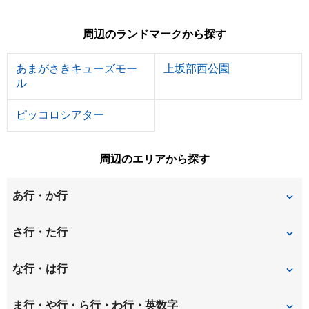
周辺のランドマークから探す
あまがさきキューズモー
上坂部西公園
ル
ピッコロシアター
周辺のエリアから探す
あ行・か行
今福
大野
さ行・た行
大和田
尾浜町
下坂部
常光寺
な行・は行
加島
上坂部
昭和通
建家町
長洲中通
長洲西通
ま行・や行・ら行・わ行・英数字