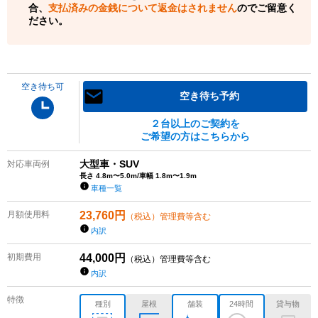
合、
支払済みの金銭について返金はされません
のでご留意く
ださい。
空き待ち可
空き待ち予約
２台以上のご契約を
ご希望の方はこちらから
大型車・SUV
対応車両例
長さ 4.8m〜5.0m/車幅 1.8m〜1.9m
車種一覧
月額使用料
23,760
円
（税込）管理費等含む
内訳
初期費用
44,000
円
（税込）管理費等含む
内訳
特徴
種別
屋根
舗装
24時間
貸与物