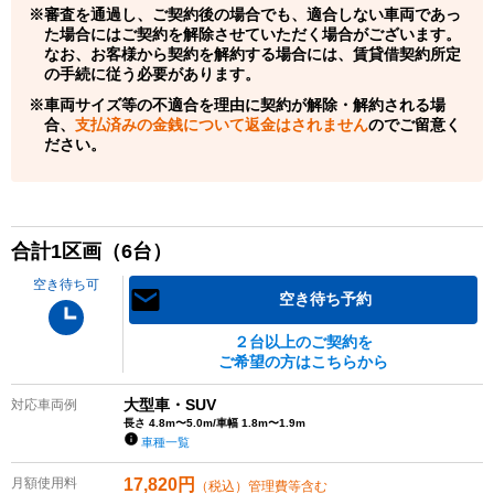
審査を通過し、ご契約後の場合でも、適合しない車両であっ
た場合にはご契約を解除させていただく場合がございます。
なお、お客様から契約を解約する場合には、賃貸借契約所定
の手続に従う必要があります。
車両サイズ等の不適合を理由に契約が解除・解約される場
合、
支払済みの金銭について返金はされません
のでご留意く
ださい。
合計
1
区画（
6
台）
空き待ち可
空き待ち予約
２台以上のご契約を
ご希望の方はこちらから
大型車・SUV
対応車両例
長さ 4.8m〜5.0m/車幅 1.8m〜1.9m
車種一覧
月額使用料
17,820
円
（税込）管理費等含む