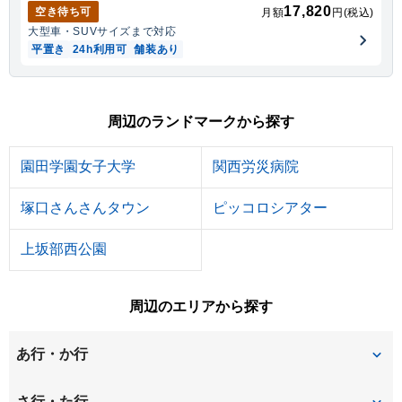
17,820
空き待ち可
月額
円(税込)
大型車・SUV
サイズまで対応
平置き
24h利用可
舗装あり
周辺のランドマークから探す
園田学園女子大学
関西労災病院
塚口さんさんタウン
ピッコロシアター
上坂部西公園
周辺のエリアから探す
あ行・か行
安堂寺町
稲葉荘
さ行・た行