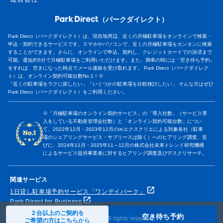
（パークダイレクト）
Park Direct（パークダイレクト）は、現在地周辺、近くの月極駐車場をオンラインで検索・
申込・契約できるサービスです。スマホやパソコンで、近くの月極駐車場をカンタンに検索
することができます。さらに、オンラインで申込、契約し、クレジットカードでの決済まで
可能。最短約5分で月極駐車場をご利用いただけます。また、満車の時には「空き待ち予約」
をすれば、空きになった時点でメール連絡を受け取れます。 Park Direct（パークダイレク
ト）は、オンライン契約可能台数No.1！※
「近くの駐車場をラクに探したい」「いくつかの駐車場を比較検討したい」 そんな方はぜひ
Park Direct（パークダイレクト）をご利用ください。
※「月極駐車場のオンライン契約サービス」の「導入社数」（サービス導
入をしている不動産管理会社数）と「オンライン契約可能台数」につい
て、2022年12月・2023年12月の㈱エクスクリエによる対象各社（駐車
場のシェアリングサービス・サブリースは除く）へのヒアリング調査、並
びに、2024年11月・2025年11～12月の株式会社未来トレンド研究機構
によるサービス提供事業者に対するヒアリング調査及びデスクリサーチ。
関連サービス
1日貸し駐車場予約サービス「ワンデイパーク」
Park Direct for Business
２台以上のご契約を
空き待ち予約
© Nealle Inc. All rights reserved.
ご希望の方はこちらから