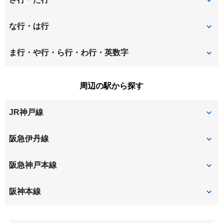
稲葉元町
大島
昭和通
崇徳院
な行・は行
大庄北
大庄中通
立花町
建家町
七松町
西立花町
ま行・や行・ら行・わ行・英数字
大庄西町
大西町
塚口町
塚口本町
西長洲町
西難波町
松並町
水堂町
周辺の駅から探す
尾浜町
上ノ島町
常吉
道意町
野間
浜田町
南塚口町
南野
JR神戸線
神田南通
北竹谷町
富松町
東七松町
東難波町
南武庫之荘
武庫町
栗山町
玄番北之町
甲子園口
立花
阪急伊丹線
武庫の里
武庫之荘
甲子園口
小曽根町
塚口
阪急神戸本線
武庫之荘東
武庫元町
塚口
武庫之荘
阪神本線
出屋敷
尼崎センタープール前