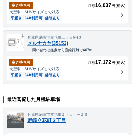
16,037
空き待ち可
月額
円(税込)
大型車・SUV
サイズまで対応
平置き
24h利用可
舗装あり
兵庫県尼崎市立花町三丁目6-13
メルナカヤ(35153)
問い合わせ拠点から直線距離で467m
17,172
空き待ち可
月額
円(税込)
大型車・SUV
サイズまで対応
平置き
24h利用可
舗装あり
最近閲覧した月極駐車場
兵庫県尼崎市立花町２丁目４ー２９
尼崎立花町２丁目