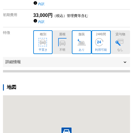
内訳
初期費用
33,000
円
（税込）管理費等含む
内訳
特徴
種別
屋根
舗装
24時間
貸与物
平置き
不明
あり
利用可能
なし
詳細情報
地図