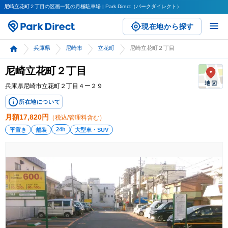
尼崎立花町２丁目の区画一覧の月極駐車場 | Park Direct（パークダイレクト）
現在地から探す
兵庫県
尼崎市
立花町
尼崎立花町２丁目
尼崎立花町２丁目
兵庫県尼崎市立花町２丁目４ー２９
所在地について
月額
17,820
円
（税込/管理料含む）
24h
平置き
舗装
大型車・SUV