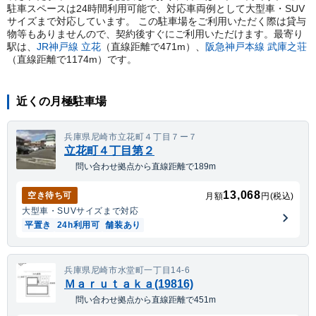
駐車スペースは24時間利用可能で、対応車両例として大型車・SUV
サイズまで対応しています。 この駐車場をご利用いただく際は貸与
物等もありませんので、契約後すぐにご利用いただけます。
最寄り
駅は、
JR神戸線
立花
（直線距離で
471
m）
、
阪急神戸本線
武庫之荘
（直線距離で
1174
m）
です。
近くの月極駐車場
兵庫県尼崎市立花町４丁目７ー７
立花町４丁目第２
問い合わせ拠点から直線距離で189m
13,068
空き待ち可
月額
円(税込)
大型車・SUV
サイズまで対応
平置き
24h利用可
舗装あり
兵庫県尼崎市水堂町一丁目14-6
Ｍａｒｕｔａｋａ(19816)
問い合わせ拠点から直線距離で451m