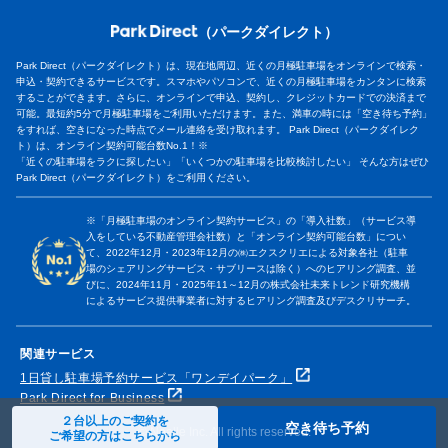
（パークダイレクト）
Park Direct（パークダイレクト）は、現在地周辺、近くの月極駐車場をオンラインで検索・
申込・契約できるサービスです。スマホやパソコンで、近くの月極駐車場をカンタンに検索
することができます。さらに、オンラインで申込、契約し、クレジットカードでの決済まで
可能。最短約5分で月極駐車場をご利用いただけます。また、満車の時には「空き待ち予約」
をすれば、空きになった時点でメール連絡を受け取れます。 Park Direct（パークダイレク
ト）は、オンライン契約可能台数No.1！※
「近くの駐車場をラクに探したい」「いくつかの駐車場を比較検討したい」 そんな方はぜひ
Park Direct（パークダイレクト）をご利用ください。
※「月極駐車場のオンライン契約サービス」の「導入社数」（サービス導
入をしている不動産管理会社数）と「オンライン契約可能台数」につい
て、2022年12月・2023年12月の㈱エクスクリエによる対象各社（駐車
場のシェアリングサービス・サブリースは除く）へのヒアリング調査、並
びに、2024年11月・2025年11～12月の株式会社未来トレンド研究機構
によるサービス提供事業者に対するヒアリング調査及びデスクリサーチ。
関連サービス
1日貸し駐車場予約サービス「ワンデイパーク」
Park Direct for Business
２台以上のご契約を
空き待ち予約
© Nealle Inc. All rights reserved.
ご希望の方はこちらから