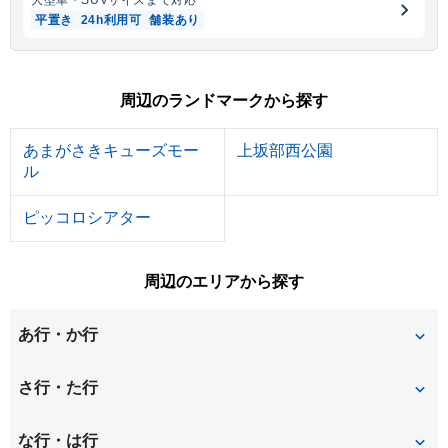
大型車・SUV
サイズまで対応
平置き
24h利用可
舗装あり
周辺のランドマークから探す
あまがさきキューズモー
上坂部西公園
ル
ピッコロシアター
周辺のエリアから探す
あ行・か行
今福
大西町
さ行・た行
大和田
尾浜町
下坂部
常光寺
な行・は行