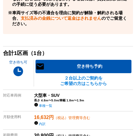
の手続に従う必要があります。
車両サイズ等の不適合を理由に契約が解除・解約される場
合、
支払済みの金銭について返金はされません
のでご留意く
ださい。
合計
1
区画（
1
台）
空き待ち可
空き待ち予約
２台以上のご契約を
ご希望の方はこちらから
大型車・SUV
対応車両例
長さ 4.8m〜5.0m/車幅 1.8m〜1.9m
車種一覧
月額使用料
16,632
円
（税込）管理費等含む
内訳
初期費用
30,800
円