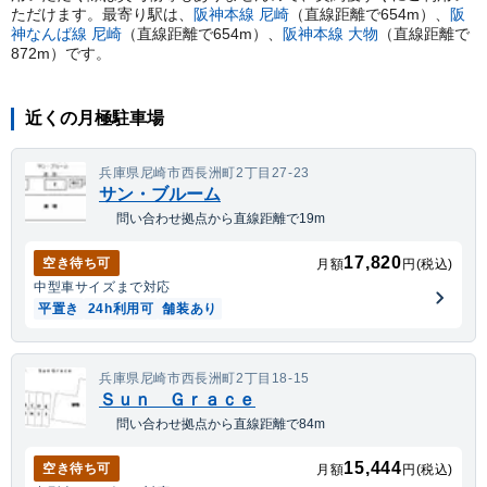
ただけます。
最寄り駅は、
阪神本線
尼崎
（直線距離で
654
m）
、
阪
神なんば線
尼崎
（直線距離で
654
m）
、
阪神本線
大物
（直線距離で
872
m）
です。
近くの月極駐車場
兵庫県尼崎市西長洲町2丁目27-23
サン・ブルーム
問い合わせ拠点から直線距離で19m
17,820
空き待ち可
月額
円(税込)
中型車
サイズまで対応
平置き
24h利用可
舗装あり
兵庫県尼崎市西長洲町2丁目18-15
Ｓｕｎ Ｇｒａｃｅ
問い合わせ拠点から直線距離で84m
15,444
空き待ち可
月額
円(税込)