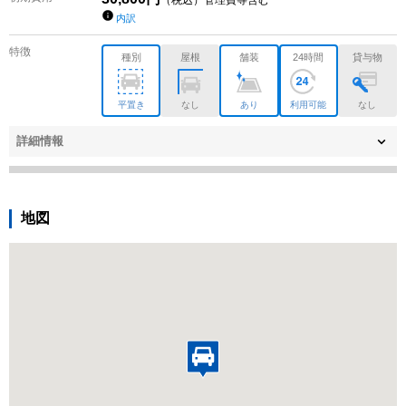
（税込）管理費等含む
内訳
特徴
種別
屋根
舗装
24時間
貸与物
平置き
なし
あり
利用可能
なし
詳細情報
地図