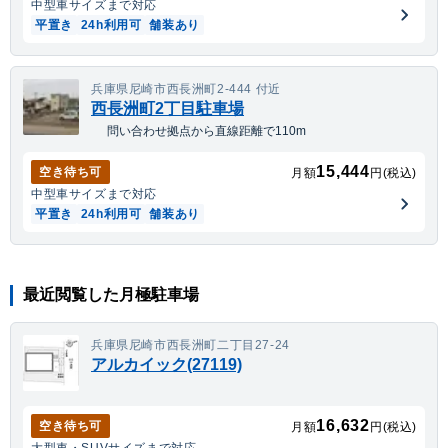
中型車
サイズまで対応
平置き
24h利用可
舗装あり
兵庫県尼崎市西長洲町2-444 付近
西長洲町2丁目駐車場
問い合わせ拠点から直線距離で110m
15,444
空き待ち可
月額
円(税込)
中型車
サイズまで対応
平置き
24h利用可
舗装あり
最近閲覧した月極駐車場
兵庫県尼崎市西長洲町二丁目27-24
アルカイック(27119)
16,632
空き待ち可
月額
円(税込)