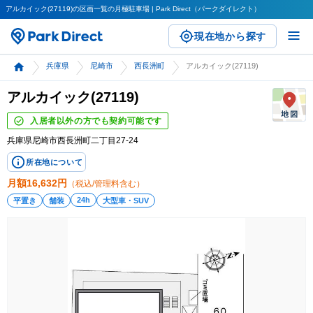
アルカイック(27119)の区画一覧の月極駐車場 | Park Direct（パークダイレクト）
現在地から探す
兵庫県
尼崎市
西長洲町
アルカイック(27119)
アルカイック(27119)
入居者以外の方でも契約可能です
兵庫県尼崎市西長洲町二丁目27-24
所在地について
月額
16,632
円
（税込/管理料含む）
24h
平置き
舗装
大型車・SUV