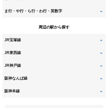
神田南通
北城内
昭和通
崇徳院
長洲中通
長洲西通
ま行・や行・ら行・わ行・英数字
北大物町
北竹谷町
立花町
建家町
長洲東通
長洲本通
南城内
南初島町
周辺の駅から探す
金楽寺町
杭瀬北新町
築地
次屋
七松町
西川
JR宝塚線
杭瀬本町
杭瀬南新町
佃
道意町
西大物町
西長洲町
久々知
栗山町
尼崎
JR東西線
西難波町
西本町
玄番北之町
尼崎
JR神戸線
西御園町
浜
浜田町
東大物町
尼崎
立花
阪神なんば線
東七松町
東難波町
大物
尼崎
阪神本線
東本町
出来島
出屋敷
大物