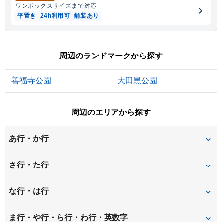
ワンボックス
サイズまで対応
平置き
24h利用可
舗装あり
周辺のランドマークから探す
善福寺公園
大田黒公園
周辺のエリアから探す
あ行・か行
天沼
井の頭
さ行・た行
今川
荻窪
清水
松庵
な行・は行
上井草
上荻
善福寺
高井戸西
西荻北
西荻南
ま行・や行・ら行・わ行・英数字