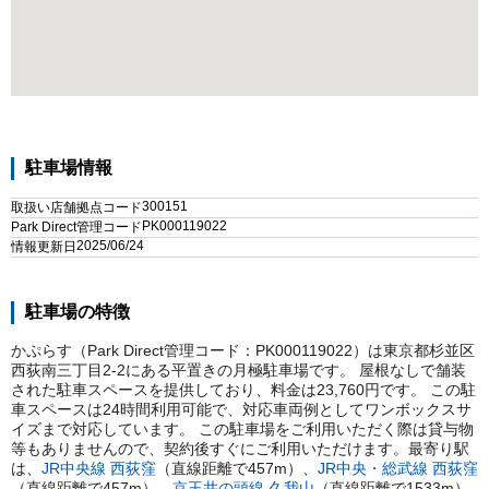
駐車場情報
300151
取扱い店舗拠点コード
PK000119022
Park Direct管理コード
2025/06/24
情報更新日
駐車場の特徴
かぷらす（Park Direct管理コード：PK000119022）は東京都杉並区
西荻南三丁目2-2にある平置きの月極駐車場です。 屋根なしで舗装
された駐車スペースを提供しており、料金は23,760円です。 この駐
車スペースは24時間利用可能で、対応車両例としてワンボックスサ
イズまで対応しています。 この駐車場をご利用いただく際は貸与物
等もありませんので、契約後すぐにご利用いただけます。
最寄り駅
は、
JR中央線
西荻窪
（直線距離で
457
m）
、
JR中央・総武線
西荻窪
（直線距離で
457
m）
、
京王井の頭線
久我山
（直線距離で
1533
m）