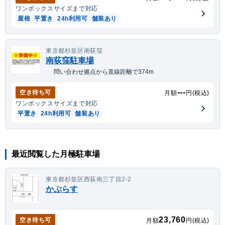
ワンボックス
サイズまで対応
屋根
平置き
24h利用可
舗装あり
東京都杉並区南荻窪
南荻窪駐車場
問い合わせ拠点から直線距離で374m
---
空き待ち可
月額
円(税込)
ワンボックス
サイズまで対応
平置き
24h利用可
舗装あり
最近閲覧した月極駐車場
東京都杉並区西荻南三丁目2-2
かぷらす
23,760
空き待ち可
月額
円(税込)