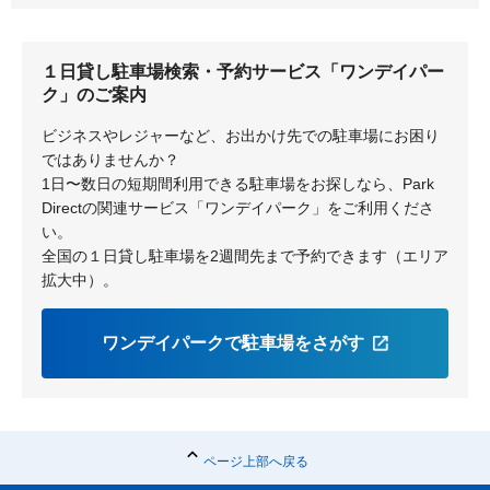
井の頭公園
吉祥寺
上井草
井荻
１日貸し駐車場検索・予約サービス「ワンデイパー
富士見ヶ丘
高井戸
ク」のご案内
ビジネスやレジャーなど、お出かけ先での駐車場にお困り
ではありませんか？
1日〜数日の短期間利用できる駐車場をお探しなら、Park
Directの関連サービス「ワンデイパーク」をご利用くださ
い。
全国の１日貸し駐車場を2週間先まで予約できます（エリア
拡大中）。
ワンデイパークで駐車場をさがす
ページ上部へ戻る