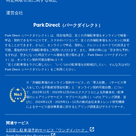
特定商取引法に関する表記
運営会社
（パークダイレクト）
Park Direct（パークダイレクト）は、現在地周辺、近くの月極駐車場をオンラインで検索・
申込・契約できるサービスです。スマホやパソコンで、近くの月極駐車場をカンタンに検索
することができます。さらに、オンラインで申込、契約し、クレジットカードでの決済まで
可能。最短約5分で月極駐車場をご利用いただけます。また、満車の時には「空き待ち予約」
をすれば、空きになった時点でメール連絡を受け取れます。 Park Direct（パークダイレク
ト）は、オンライン契約可能台数No.1！※
「近くの駐車場をラクに探したい」「いくつかの駐車場を比較検討したい」 そんな方はぜひ
Park Direct（パークダイレクト）をご利用ください。
※「月極駐車場のオンライン契約サービス」の「導入社数」（サービス導
入をしている不動産管理会社数）と「オンライン契約可能台数」につい
て、2022年12月・2023年12月の㈱エクスクリエによる対象各社（駐車
場のシェアリングサービス・サブリースは除く）へのヒアリング調査、並
びに、2024年11月・2025年11～12月の株式会社未来トレンド研究機構
によるサービス提供事業者に対するヒアリング調査及びデスクリサーチ。
関連サービス
1日貸し駐車場予約サービス「ワンデイパーク」