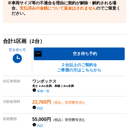
車両サイズ等の不適合を理由に契約が解除・解約される場
合、
支払済みの金銭について返金はされません
のでご留意く
ださい。
合計
1
区画（
2
台）
空き待ち可
空き待ち予約
２台以上のご契約を
ご希望の方はこちらから
ワンボックス
対応車両例
長さ 4.8m未満、車幅 1.8m未満
車種一覧
月額使用料
23,760
円
（税込）管理費等含む
内訳
初期費用
55,000
円
（税込）管理費等含む
内訳