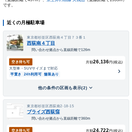
です。
近くの月極駐車場
東京都杉並区西荻南４丁目７３番１
西荻南４丁目
問い合わせ拠点から直線距離で126m
26,136
空き待ち可
月額
円(税込)
大型車・SUV
サイズまで対応
平置き
24h利用可
舗装あり
他の条件の区画も表示(2)
東京都杉並区西荻南2-18-15
ブライズ西荻窪
問い合わせ拠点から直線距離で360m
24,722
空き待ち可
月額
円(税込)