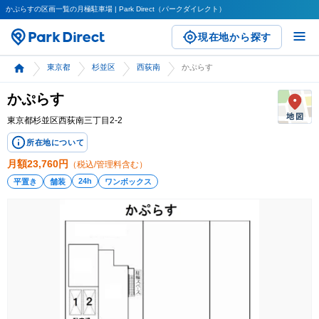
かぷらすの区画一覧の月極駐車場 | Park Direct（パークダイレクト）
現在地から探す
東京都
杉並区
西荻南
かぷらす
かぷらす
東京都杉並区西荻南三丁目2-2
所在地について
月額
23,760
円
（税込/管理料含む）
24h
平置き
舗装
ワンボックス