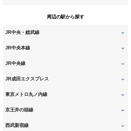
北烏山
吉祥寺東町
南荻窪
宮前
周辺の駅から探す
吉祥寺本町
吉祥寺南町
牟礼
桃井
JR中央・総武線
久我山
吉祥寺
荻窪
JR中央本線
西荻窪
吉祥寺
JR中央線
吉祥寺
荻窪
JR成田エクスプレス
西荻窪
吉祥寺
東京メトロ丸ノ内線
荻窪
京王井の頭線
三鷹台
久我山
西武新宿線