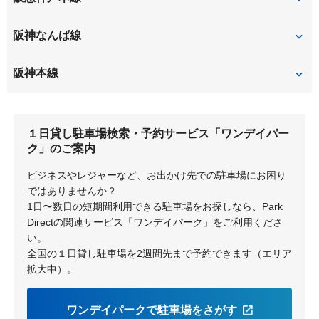
塚口
武庫之荘
阪神なんば線
大物
尼崎
阪神本線
出屋敷
大物
１日貸し駐車場検索・予約サービス「ワンデイパー
尼崎
尼崎センタープール前
ク」のご案内
ビジネスやレジャーなど、お出かけ先での駐車場にお困り
ではありませんか？
1日〜数日の短期間利用できる駐車場をお探しなら、Park
Directの関連サービス「ワンデイパーク」をご利用くださ
い。
全国の１日貸し駐車場を2週間先まで予約できます（エリア
拡大中）。
ワンデイパークで駐車場をさがす