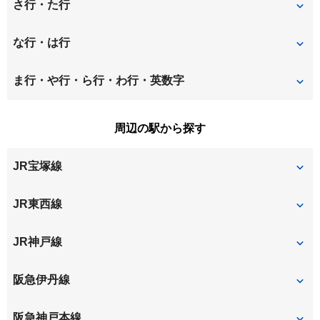
稲葉荘
稲葉元町
さ行・た行
大島
大庄北
昭和通
崇徳院
な行・は行
大庄中通
大庄西町
立花町
建家町
長洲中通
長洲西通
ま行・や行・ら行・わ行・英数字
大西町
尾浜町
塚口町
塚口本町
長洲本通
七松町
水堂町
南城内
周辺の駅から探す
上ノ島町
神田南通
築地
道意町
西大物町
西立花町
南塚口町
南武庫之荘
JR宝塚線
北城内
北大物町
富松町
西長洲町
西難波町
武庫之荘東
北竹谷町
金楽寺町
塚口
尼崎
JR東西線
西本町
西御園町
久々知
栗山町
尼崎
JR神戸線
浜田町
東大物町
玄番北之町
東七松町
東難波町
尼崎
立花
阪急伊丹線
塚口
阪急神戸本線