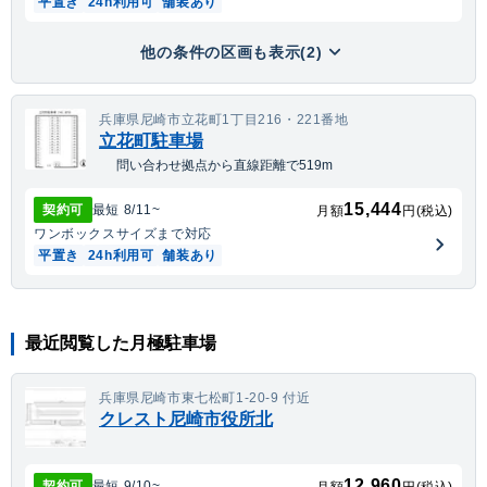
平置き
24h利用可
舗装あり
他の条件の区画も表示(2)
兵庫県尼崎市立花町1丁目216・221番地
立花町駐車場
問い合わせ拠点から直線距離で519m
15,444
契約可
最短
8/11
~
月額
円(税込)
ワンボックス
サイズまで対応
平置き
24h利用可
舗装あり
最近閲覧した月極駐車場
兵庫県尼崎市東七松町1-20-9 付近
クレスト尼崎市役所北
12,960
契約可
最短
9/10
~