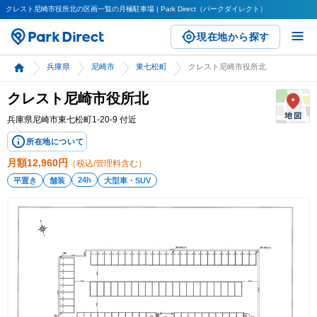
クレスト尼崎市役所北の区画一覧の月極駐車場 | Park Direct（パークダイレクト）
現在地から探す
兵庫県
尼崎市
東七松町
クレスト尼崎市役所北
クレスト尼崎市役所北
兵庫県尼崎市東七松町1-20-9 付近
所在地について
月額
12,960
円
（税込/管理料含む）
24h
平置き
舗装
大型車・SUV