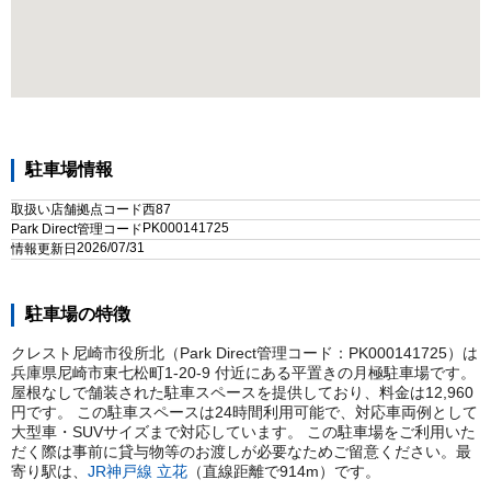
駐車場情報
取扱い店舗拠点コード
西87
PK000141725
Park Direct管理コード
2026/07/31
情報更新日
駐車場の特徴
クレスト尼崎市役所北（Park Direct管理コード：PK000141725）は
兵庫県尼崎市東七松町1-20-9 付近にある平置きの月極駐車場です。
屋根なしで舗装された駐車スペースを提供しており、料金は12,960
円です。 この駐車スペースは24時間利用可能で、対応車両例として
大型車・SUVサイズまで対応しています。 この駐車場をご利用いた
だく際は事前に貸与物等のお渡しが必要なためご留意ください。
最
寄り駅は、
JR神戸線
立花
（直線距離で
914
m）
です。