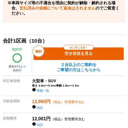
車両サイズ等の不適合を理由に契約が解除・解約される場
合、
支払済みの金銭について返金はされません
のでご留意く
ださい。
合計
1
区画（
10
台）
カンタン1分！
契約可
空き状況を見る
２台以上のご契約を
最短
9/10
より
ご希望の方はこちらから
利用可
大型車・SUV
対応車両例
長さ 4.8m〜5.0m/車幅 1.8m〜1.9m
車種一覧
月額使用料
12,960
円
（税込）管理費等含む
内訳
初期費用
12,001
円
（税込）管理費等含む
内訳