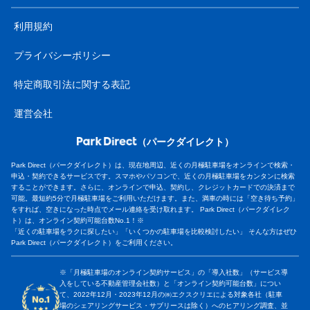
利用規約
プライバシーポリシー
特定商取引法に関する表記
運営会社
（パークダイレクト）
Park Direct（パークダイレクト）は、現在地周辺、近くの月極駐車場をオンラインで検索・
申込・契約できるサービスです。スマホやパソコンで、近くの月極駐車場をカンタンに検索
することができます。さらに、オンラインで申込、契約し、クレジットカードでの決済まで
可能。最短約5分で月極駐車場をご利用いただけます。また、満車の時には「空き待ち予約」
をすれば、空きになった時点でメール連絡を受け取れます。 Park Direct（パークダイレク
ト）は、オンライン契約可能台数No.1！※
「近くの駐車場をラクに探したい」「いくつかの駐車場を比較検討したい」 そんな方はぜひ
Park Direct（パークダイレクト）をご利用ください。
※「月極駐車場のオンライン契約サービス」の「導入社数」（サービス導
入をしている不動産管理会社数）と「オンライン契約可能台数」につい
て、2022年12月・2023年12月の㈱エクスクリエによる対象各社（駐車
場のシェアリングサービス・サブリースは除く）へのヒアリング調査、並