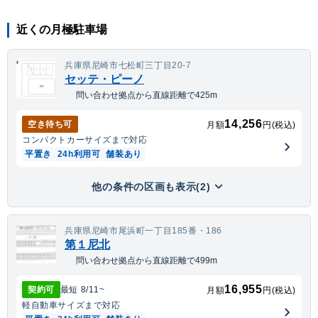
近くの月極駐車場
兵庫県尼崎市七松町三丁目20-7
セッテ・ピーノ
問い合わせ拠点から直線距離で425m
14,256
空き待ち可
月額
円(税込)
コンパクトカー
サイズまで対応
平置き
24h利用可
舗装あり
他の条件の区画も表示(2)
兵庫県尼崎市尾浜町一丁目185番・186
第１尼北
問い合わせ拠点から直線距離で499m
16,955
契約可
最短
8/11
~
月額
円(税込)
軽自動車
サイズまで対応