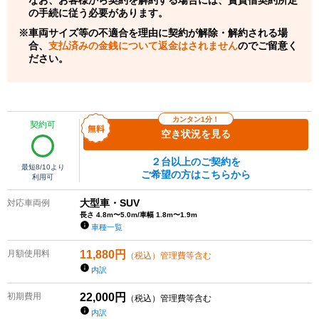
の手続に従う必要があります。
車両サイズ等の不適合を理由に契約が解除・解約される場
合、
支払済みの金銭について返金はされません
のでご留意く
ださい。
カンタン1分！
契約可
空き状況を見る
２台以上のご契約を
最短
8/10
より
ご希望の方はこちらから
利用可
大型車・SUV
対応車両例
長さ 4.8m〜5.0m/車幅 1.8m〜1.9m
車種一覧
月額使用料
11,880
円
（税込）管理費等含む
内訳
初期費用
22,000
円
（税込）管理費等含む
内訳