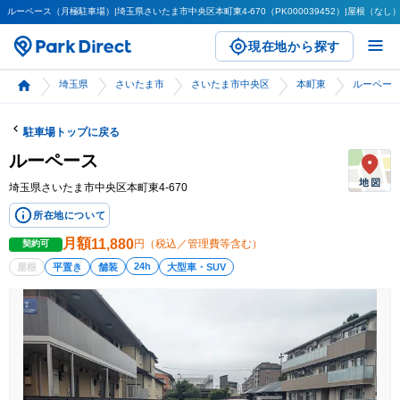
ルーペース（月極駐車場）|埼玉県さいたま市中央区本町東4-670（PK000039452）|屋根（なし）|
現在地から探す
埼玉県
さいたま市
さいたま市中央区
本町東
ルーペー
駐車場トップに戻る
ルーペース
埼玉県さいたま市中央区本町東4-670
所在地について
月額
11,880
円（税込／管理費等含む）
契約可
24h
屋根
平置き
舗装
大型車・SUV