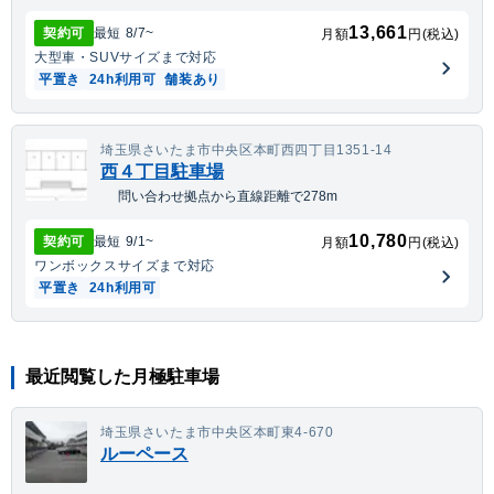
13,661
契約可
最短
8/7
~
月額
円(税込)
大型車・SUV
サイズまで対応
平置き
24h利用可
舗装あり
埼玉県さいたま市中央区本町西四丁目1351-14
西４丁目駐車場
問い合わせ拠点から直線距離で278m
10,780
契約可
最短
9/1
~
月額
円(税込)
ワンボックス
サイズまで対応
平置き
24h利用可
最近閲覧した月極駐車場
埼玉県さいたま市中央区本町東4-670
ルーペース