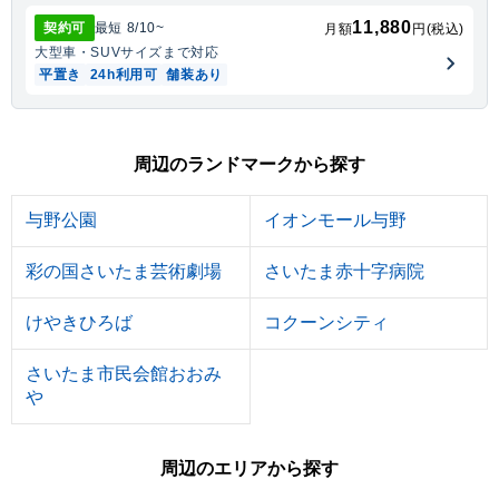
11,880
契約可
最短
8/10
~
月額
円(税込)
大型車・SUV
サイズまで対応
平置き
24h利用可
舗装あり
周辺のランドマークから探す
与野公園
イオンモール与野
彩の国さいたま芸術劇場
さいたま赤十字病院
けやきひろば
コクーンシティ
さいたま市民会館おおみ
や
周辺のエリアから探す