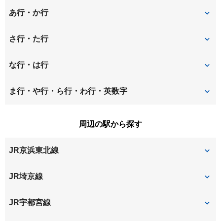
あ行・か行
東町
上峰
さ行・た行
円阿弥
大久保領家
桜丘
桜木町
な行・は行
大戸
大成町
下落合
白鍬
仲町
八王子
ま行・や行・ら行・わ行・英数字
大原
上大久保
神田
新都心
針ヶ谷
本町西
宮町
周辺の駅から探す
上落合
上木崎
新中里
鈴谷
本町東
JR京浜東北線
上小町
吉敷町
浅間町
大門町
与野
大宮
JR埼京線
さいたま新都心
与野本町
北与野
JR宇都宮線