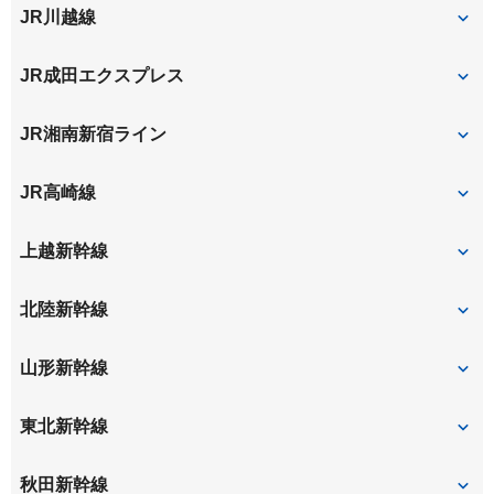
南与野
大宮
大宮
さいたま新都心
JR川越線
大宮
JR成田エクスプレス
大宮
JR湘南新宿ライン
大宮
JR高崎線
大宮
さいたま新都心
上越新幹線
大宮
北陸新幹線
大宮
山形新幹線
大宮
東北新幹線
大宮
秋田新幹線