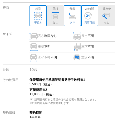
特徴
種別
屋根
舗装
24時間
貸与物
平置き
なし
あり
利用可能
なし
サイズ
高さ
制限なし
長さ
不明
車幅
不明
車下
不明
タイヤ幅
不明
重さ
不明
10
台
台数
その他費用
保管場所使用承諾証明書発行手数料※1
5,500
円（税込）
更新費用
※2
11,880
円（税込）
※1 証明書発行をご希望の方のみ必要な費用となります。
※2
契約更新時に都度発生します。
契約情報
契約期間
1
年更新