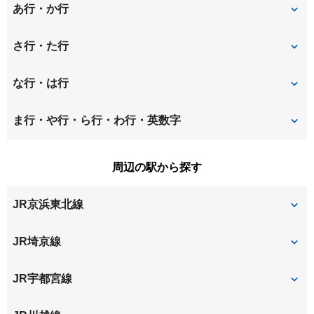
あ行・か行
東町
上峰
さ行・た行
円阿弥
大久保領家
桜丘
桜木町
な行・は行
大成町
上大久保
下落合
白鍬
仲町
八王子
ま行・や行・ら行・わ行・英数字
上落合
上小町
神田
新都心
本町西
本町東
水判土
三橋
周辺の駅から探す
吉敷町
櫛引町
新中里
鈴谷
宮町
JR京浜東北線
浅間町
大門町
与野
大宮
JR埼京線
さいたま新都心
与野本町
北与野
JR宇都宮線
南与野
大宮
大宮
さいたま新都心