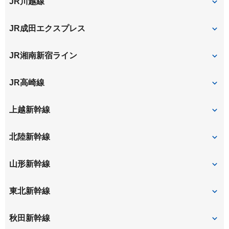
JR川越線
大宮
JR成田エクスプレス
大宮
JR湘南新宿ライン
大宮
JR高崎線
大宮
さいたま新都心
上越新幹線
大宮
北陸新幹線
大宮
山形新幹線
大宮
東北新幹線
大宮
秋田新幹線