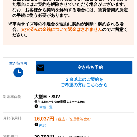
た場合にはご契約を解除させていただく場合がございます。
なお、お客様から契約を解約する場合には、賃貸借契約所定
の手続に従う必要があります。
車両サイズ等の不適合を理由に契約が解除・解約される場
合、
支払済みの金銭について返金はされません
のでご留意く
ださい。
空き待ち可
空き待ち予約
２台以上のご契約を
ご希望の方はこちらから
大型車・SUV
対応車両例
長さ 4.8m〜5.0m/車幅 1.8m〜1.9m
車種一覧
月額使用料
16,037
円
（税込）管理費等含む
内訳
初期費用