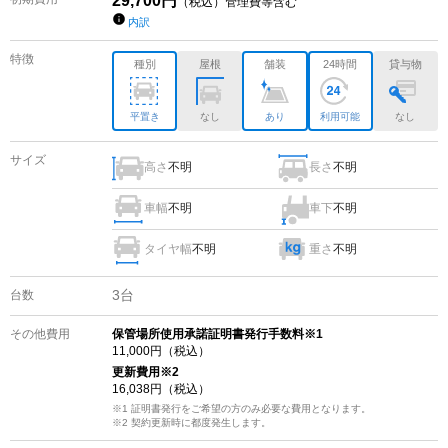
29,700
円
（税込）管理費等含む
内訳
特徴
種別
屋根
舗装
24時間
貸与物
平置き
なし
あり
利用可能
なし
サイズ
高さ
不明
長さ
不明
車幅
不明
車下
不明
タイヤ幅
不明
重さ
不明
3
台
台数
その他費用
保管場所使用承諾証明書発行手数料※1
11,000
円（税込）
更新費用
※2
16,038
円（税込）
※1 証明書発行をご希望の方のみ必要な費用となります。
※2
契約更新時に都度発生します。