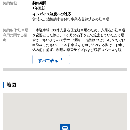
契約情報
契約期間
1
年更新
インボイス制度への対応
賃貸人が適格請求書発行事業者登録済みの
駐車場
契約条件/
駐車場
・本駐車場は物件入居者優先駐車場のため、入居者が駐車場
利用に関する備
を必要とした際は、1 ヶ月の猶予を以て退去していただく場
考
合がございますので予めご理解・ご認識いただいたうえでお
申込みください。 ・本駐車場をお申し込みする際は、お申し
込み前に必ずご利用の車両サイズおよび収容スペースを現地
でご確認ください。また、募集情報と実際の現地の状況が異
なる場合がございます。その場合は、現況を優先させていた
すべて表示
だきますので気になる方はお申し込みをご遠慮ください。な
お、契約締結後のキャンセルやクレームに対する返金は一切
対応しませんので予めご認識ください。
地図