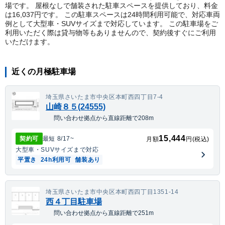
場です。 屋根なしで舗装された駐車スペースを提供しており、料金
は16,037円です。 この駐車スペースは24時間利用可能で、対応車両
例として大型車・SUVサイズまで対応しています。 この駐車場をご
利用いただく際は貸与物等もありませんので、契約後すぐにご利用
いただけます。
近くの月極駐車場
埼玉県さいたま市中央区本町西四丁目7-4
山崎８５(24555)
問い合わせ拠点から直線距離で208m
15,444
契約可
最短
8/17
~
月額
円(税込)
大型車・SUV
サイズまで対応
平置き
24h利用可
舗装あり
埼玉県さいたま市中央区本町西四丁目1351-14
西４丁目駐車場
問い合わせ拠点から直線距離で251m