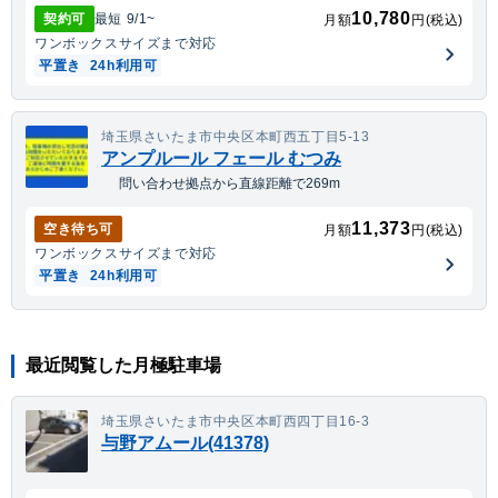
10,780
契約可
最短
9/1
~
月額
円(税込)
ワンボックス
サイズまで対応
平置き
24h利用可
埼玉県さいたま市中央区本町西五丁目5-13
アンプルール フェール むつみ
問い合わせ拠点から直線距離で269m
11,373
空き待ち可
月額
円(税込)
ワンボックス
サイズまで対応
平置き
24h利用可
最近閲覧した月極駐車場
埼玉県さいたま市中央区本町西四丁目16-3
与野アムール(41378)