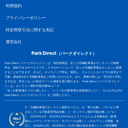
利用規約
プライバシーポリシー
特定商取引法に関する表記
運営会社
（パークダイレクト）
Park Direct（パークダイレクト）は、現在地周辺、近くの月極駐車場をオンラインで検索・
申込・契約できるサービスです。スマホやパソコンで、近くの月極駐車場をカンタンに検索
することができます。さらに、オンラインで申込、契約し、クレジットカードでの決済まで
可能。最短約5分で月極駐車場をご利用いただけます。また、満車の時には「空き待ち予約」
をすれば、空きになった時点でメール連絡を受け取れます。 Park Direct（パークダイレク
ト）は、オンライン契約可能台数No.1！※
「近くの駐車場をラクに探したい」「いくつかの駐車場を比較検討したい」 そんな方はぜひ
Park Direct（パークダイレクト）をご利用ください。
※「月極駐車場のオンライン契約サービス」の「導入社数」（サービス導
入をしている不動産管理会社数）と「オンライン契約可能台数」につい
て、2022年12月・2023年12月の㈱エクスクリエによる対象各社（駐車
場のシェアリングサービス・サブリースは除く）へのヒアリング調査、並
びに、2024年11月・2025年11～12月の株式会社未来トレンド研究機構