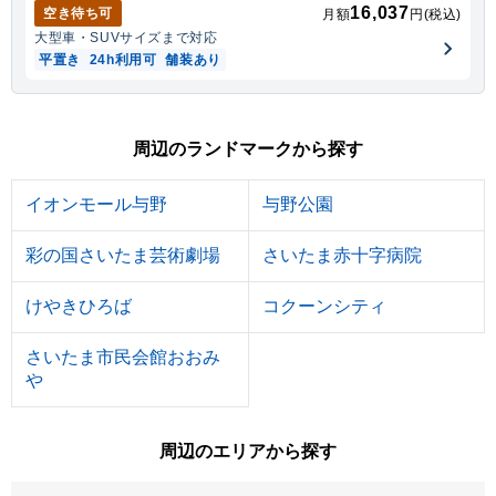
16,037
空き待ち可
月額
円(税込)
大型車・SUV
サイズまで対応
平置き
24h利用可
舗装あり
周辺のランドマークから探す
イオンモール与野
与野公園
彩の国さいたま芸術劇場
さいたま赤十字病院
けやきひろば
コクーンシティ
さいたま市民会館おおみ
や
周辺のエリアから探す