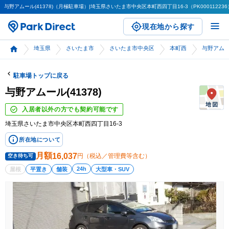
与野アムール(41378)（月極駐車場）|埼玉県さいたま市中央区本町西四丁目16-3（PK000112236
現在地から探す
埼玉県
さいたま市
さいたま市中央区
本町西
与野アムール
駐車場トップに戻る
与野アムール(41378)
入居者以外の方でも契約可能です
埼玉県さいたま市中央区本町西四丁目16-3
所在地について
月額
16,037
円（税込／管理費等含む）
空き待ち可
24h
屋根
平置き
舗装
大型車・SUV