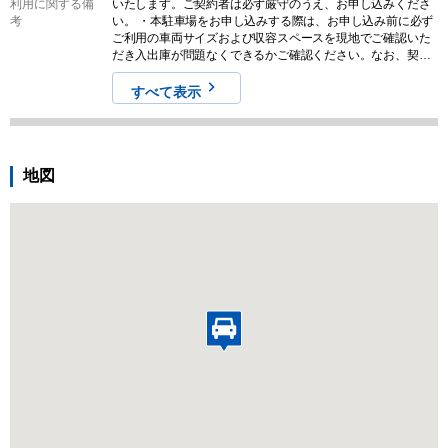
利用に関する備
いたします。ご契約者は必ず厳守のうえ、お申し込みくださ
考
い。 ・本駐車場をお申し込みする際は、お申し込み前に必ず
ご利用の車両サイズおよび収容スペースを現地でご確認いた
だき入出庫が問題なくできるかご確認ください。なお、契約
締結後のキャンセルやクレームに対する返金は一切対応しま
せんので予めご認識ください。 ・本駐車場の募集情報と実際
すべて表示
の現地の状況が異なる場合がございます。その場合は、現況
を優先させていただきますので気になる方はお申し込みをご
遠慮ください。なお、契約締結後のキャンセルやクレームに
対する返金は一切対応しませんので予めご認識ください。 ・
地図
保管場所使用承諾証明書の受け渡しにつきましては、即日必
着などのご対応はできませんので予めご了承ください。受取
希望日につきましては余裕をもってご選択ください。