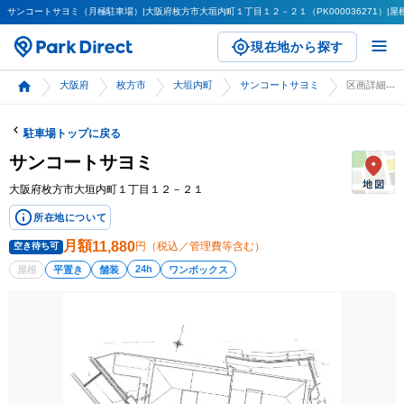
サンコートサヨミ（月極駐車場）|大阪府枚方市大垣内町１丁目１２－２１（PK000036271）|屋根（
現在地から探す
大阪府
枚方市
大垣内町
サンコートサヨミ
区画詳細
駐車場トップに戻る
サンコートサヨミ
大阪府枚方市大垣内町１丁目１２－２１
所在地について
月額
11,880
円（税込／管理費等含む）
空き待ち可
24h
屋根
平置き
舗装
ワンボックス