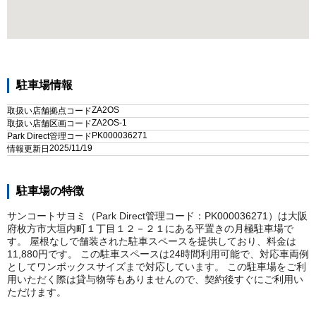
駐車場情報
ZA2OS
取扱い店舗拠点コード
ZA2OS-1
取扱い店舗区画コード
PK000036271
Park Direct管理コード
2025/11/19
情報更新日
駐車場の特徴
サンコートサヨミ（Park Direct管理コード：PK000036271）は大阪
府枚方市大垣内町１丁目１２－２１にある平置きの月極駐車場で
す。 屋根なしで舗装された駐車スペースを提供しており、料金は
11,880円です。 この駐車スペースは24時間利用可能で、対応車両例
としてワンボックスサイズまで対応しています。 この駐車場をご利
用いただく際は貸与物等もありませんので、契約後すぐにご利用い
ただけます。