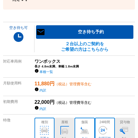
空き待ち可
空き待ち予約
２台以上のご契約を
ご希望の方はこちらから
ワンボックス
対応車両例
長さ 4.8m未満、車幅 1.8m未満
車種一覧
月額使用料
11,880
円
（税込）管理費等含む
内訳
初期費用
22,000
円
（税込）管理費等含む
内訳
特徴
種別
屋根
舗装
24時間
貸与物