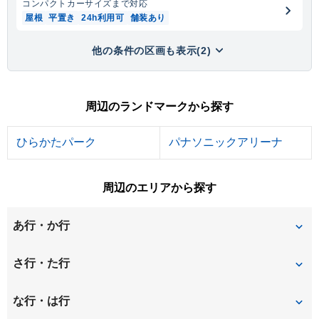
コンパクトカー
サイズまで対応
屋根
平置き
24h利用可
舗装あり
他の条件の区画も表示(2)
周辺のランドマークから探す
ひらかたパーク
パナソニックアリーナ
周辺のエリアから探す
あ行・か行
伊加賀寿町
伊加賀栄町
さ行・た行
伊加賀西町
伊加賀本町
桜丘町
釈尊寺町
な行・は行