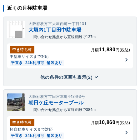
近くの月極駐車場
大阪府枚方市大垣内町一丁目131
大垣内1丁目田中駐車場
問い合わせ拠点から直線距離で137m
11,880
空き待ち可
月額
円(税込)
中型車
サイズまで対応
平置き
24h利用可
舗装あり
他の条件の区画も表示(2)
大阪府枚方市田宮本町443番3号
朝日ケ丘モータープール
問い合わせ拠点から直線距離で384m
10,860
空き待ち可
月額
円(税込)
軽自動車
サイズまで対応
平置き
24h利用可
舗装あり