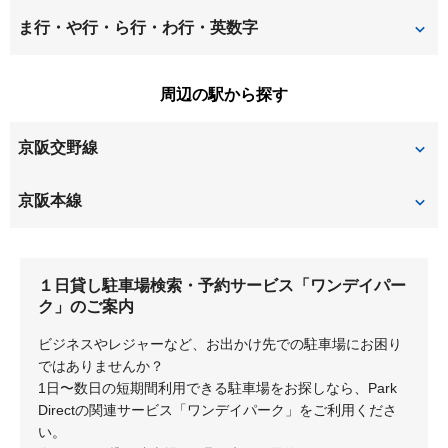
伊加賀緑町
伊加賀南町
新之栄町
翠香園町
中宮西之町
中宮東之町
ま行・や行・ら行・わ行・英数字
池之宮
磯島茶屋町
須山町
高塚町
中宮本町
中宮山戸町
松丘町
都丘町
周辺の駅から探す
印田町
大垣内町
竹の内町
田宮本町
渚栄町
渚西
宮之阪
村野東町
京阪交野線
大冠町
大塚町
堤町
藤田町
渚南町
渚元町
村野本町
山之上
甲斐田町
川原町
宮之阪
星ヶ丘
京阪本線
堂山
東和町
茄子作北町
西禁野
山之上西町
山之上東町
菊丘町
北中振
村野
枚方市
光善寺
御殿山
走谷
東田宮
１日貸し駐車場検索・予約サービス「ワンデイパー
香里園桜木町
香里園山之手町
枚方公園
枚方市
東中振
枚方上之町
ク」のご案内
香里ケ丘
御殿山町
ビジネスやレジャーなど、お出かけ先での駐車場にお困り
枚方元町
深沢町
ではありませんか？
1日〜数日の短期間利用できる駐車場をお探しなら、Park
深沢本町
星丘
Directの関連サービス「ワンデイパーク」をご利用くださ
い。