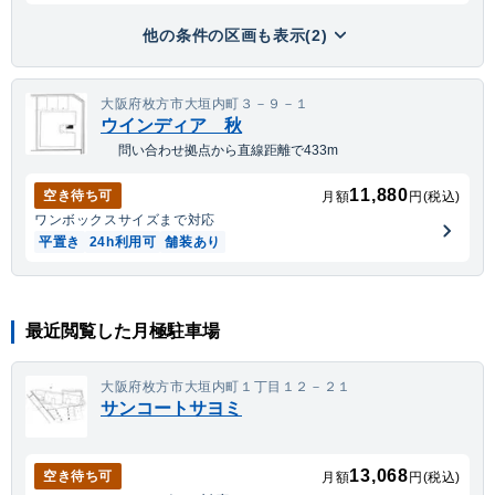
他の条件の区画も表示(2)
大阪府枚方市大垣内町３－９－１
ウインディア 秋
問い合わせ拠点から直線距離で433m
11,880
空き待ち可
月額
円(税込)
ワンボックス
サイズまで対応
平置き
24h利用可
舗装あり
最近閲覧した月極駐車場
大阪府枚方市大垣内町１丁目１２－２１
サンコートサヨミ
13,068
空き待ち可
月額
円(税込)