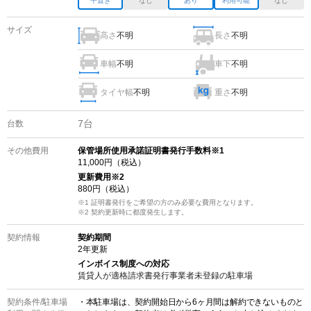
平置き
なし
あり
利用可能
なし
サイズ
高さ
不明
長さ
不明
車幅
不明
車下
不明
タイヤ幅
不明
重さ
不明
7
台
台数
その他費用
保管場所使用承諾証明書発行手数料※1
11,000
円（税込）
更新費用
※2
880
円（税込）
※1 証明書発行をご希望の方のみ必要な費用となります。
※2
契約更新時に都度発生します。
契約情報
契約期間
2
年更新
インボイス制度への対応
賃貸人が適格請求書発行事業者未登録の
駐車場
契約条件/
駐車場
・本駐車場は、契約開始日から6ヶ月間は解約できないものと