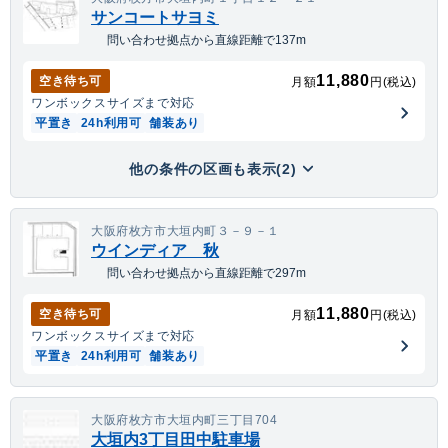
サンコートサヨミ
問い合わせ拠点から直線距離で137m
11,880
空き待ち可
月額
円(税込)
ワンボックス
サイズまで対応
平置き
24h利用可
舗装あり
他の条件の区画も表示(2)
大阪府枚方市大垣内町３－９－１
ウインディア 秋
問い合わせ拠点から直線距離で297m
11,880
空き待ち可
月額
円(税込)
ワンボックス
サイズまで対応
平置き
24h利用可
舗装あり
大阪府枚方市大垣内町三丁目704
大垣内3丁目田中駐車場