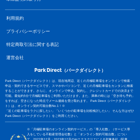
利用規約
プライバシーポリシー
特定商取引法に関する表記
運営会社
（パークダイレクト）
Park Direct（パークダイレクト）は、現在地周辺、近くの月極駐車場をオンラインで検索・
申込・契約できるサービスです。スマホやパソコンで、近くの月極駐車場をカンタンに検索
することができます。さらに、オンラインで申込、契約し、クレジットカードでの決済まで
可能。最短約5分で月極駐車場をご利用いただけます。また、満車の時には「空き待ち予約」
をすれば、空きになった時点でメール連絡を受け取れます。 Park Direct（パークダイレク
ト）は、オンライン契約可能台数No.1！※
「近くの駐車場をラクに探したい」「いくつかの駐車場を比較検討したい」 そんな方はぜひ
Park Direct（パークダイレクト）をご利用ください。
※「月極駐車場のオンライン契約サービス」の「導入社数」（サービス導
入をしている不動産管理会社数）と「オンライン契約可能台数」につい
て、2022年12月・2023年12月の㈱エクスクリエによる対象各社（駐車