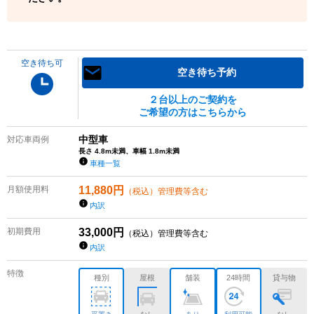
空き待ち可
空き待ち予約
２台以上のご契約を
ご希望の方はこちらから
中型車
対応車両例
長さ 4.8m未満、車幅 1.8m未満
車種一覧
月額使用料
11,880
円
（税込）管理費等含む
内訳
初期費用
33,000
円
（税込）管理費等含む
内訳
特徴
種別
屋根
舗装
24時間
貸与物