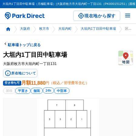
大垣内1丁目田中駐車場（月極駐車場）|大阪府枚方市大垣内町一丁目131（PK000151251）|屋根（
現在地から探す
大阪府
枚方市
大垣内町
大垣内1丁目田中駐車場
区画詳細
駐車場トップに戻る
大垣内1丁目田中駐車場
大阪府枚方市大垣内町一丁目131
所在地について
月額
11,880
円（税込／管理費等含む）
空き待ち可
24h
屋根
平置き
舗装
中型車