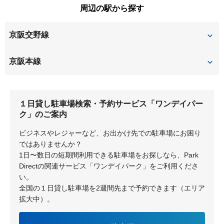
周辺の駅から探す
印田町
大垣内町
竹の内町
田宮本町
渚栄町
渚西
宮之阪
村野東町
京阪交野線
大冠町
大塚町
堤町
藤田町
渚南町
渚元町
村野本町
山之上
甲斐田町
甲斐田東町
宮之阪
星ヶ丘
京阪本線
堂山
東和町
茄子作北町
西禁野
山之上西町
山之上東町
川原町
菊丘町
村野
枚方市
光善寺
御殿山
走谷
東田宮
１日貸し駐車場検索・予約サービス「ワンデイパー
北中振
香里園桜木町
郡津
枚方公園
枚方市
東中振
枚方上之町
ク」のご案内
香里園山之手町
香里ケ丘
ビジネスやレジャーなど、お出かけ先での駐車場にお困り
枚方元町
深沢町
ではありませんか？
御殿山町
1日〜数日の短期間利用できる駐車場をお探しなら、Park
深沢本町
星丘
Directの関連サービス「ワンデイパーク」をご利用くださ
い。
全国の１日貸し駐車場を2週間先まで予約できます（エリア
拡大中）。