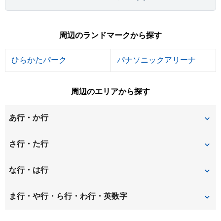
周辺のランドマークから探す
ひらかたパーク
パナソニックアリーナ
周辺のエリアから探す
あ行・か行
伊加賀寿町
伊加賀栄町
さ行・た行
伊加賀西町
伊加賀本町
桜丘町
釈尊寺町
な行・は行
伊加賀緑町
伊加賀南町
新之栄町
翠香園町
中宮西之町
中宮東之町
ま行・や行・ら行・わ行・英数字
池之宮
磯島茶屋町
須山町
高塚町
中宮本町
中宮山戸町
松丘町
都丘町