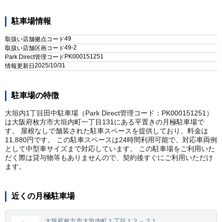
駐車場情報
49
取扱い店舗拠点コード
49-2
取扱い店舗区画コード
PK000151251
Park Direct管理コード
2025/10/31
情報更新日
駐車場の特徴
大垣内1丁目田中駐車場（Park Direct管理コード：PK000151251）
は大阪府枚方市大垣内町一丁目131にある平置きの月極駐車場で
す。 屋根なしで舗装された駐車スペースを提供しており、料金は
11,880円です。 この駐車スペースは24時間利用可能で、対応車両例
として中型車サイズまで対応しています。 この駐車場をご利用いた
だく際は貸与物等もありませんので、契約後すぐにご利用いただけ
ます。
近くの月極駐車場
大阪府枚方市大垣内町１丁目１２－２１