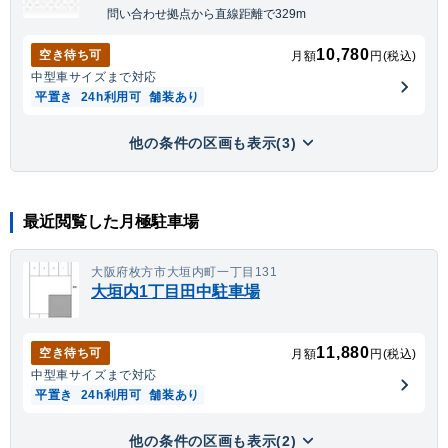
問い合わせ拠点から直線距離で329m
10,780
空き待ち可
月額
円(税込)
中型車
サイズまで対応
平置き
24h利用可
舗装あり
他の条件の区画も表示(3)
最近閲覧した月極駐車場
大阪府枚方市大垣内町一丁目131
大垣内1丁目田中駐車場
11,880
空き待ち可
月額
円(税込)
中型車
サイズまで対応
平置き
24h利用可
舗装あり
他の条件の区画も表示(2)