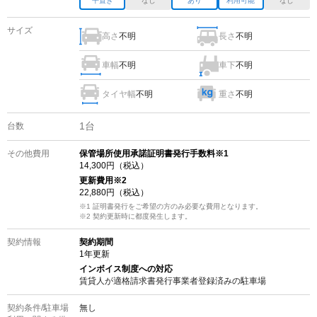
平置き
なし
あり
利用可能
なし
サイズ
高さ
不明
長さ
不明
車幅
不明
車下
不明
タイヤ幅
不明
重さ
不明
1
台
台数
その他費用
保管場所使用承諾証明書発行手数料※1
14,300
円（税込）
更新費用
※2
22,880
円（税込）
※1 証明書発行をご希望の方のみ必要な費用となります。
※2
契約更新時に都度発生します。
契約情報
契約期間
1
年更新
インボイス制度への対応
賃貸人が適格請求書発行事業者登録済みの
駐車場
契約条件/
駐車場
無し