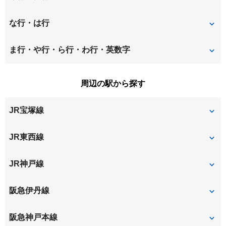
大庄中通
大庄西町
昭和通
崇徳院
な行・は行
大西町
尾浜町
立花町
建家町
長洲中通
長洲西通
ま行・や行・ら行・わ行・英数字
上ノ島町
神田南通
塚口町
築地
長洲東通
長洲本通
水堂町
南城内
周辺の駅から探す
北城内
北大物町
道意町
七松町
西大物町
南塚口町
南初島町
JR宝塚線
北竹谷町
金楽寺町
西立花町
西長洲町
杭瀬南新町
久々知
塚口
尼崎
JR東西線
西難波町
西本町
栗山町
玄番北之町
尼崎
JR神戸線
西御園町
浜
浜田町
東大物町
尼崎
立花
阪急伊丹線
東七松町
東難波町
塚口
阪急神戸本線