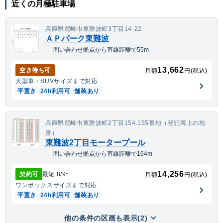
近くの月極駐車場
兵庫県尼崎市東難波町3丁目14-22
ＡＰパーク東難波
問い合わせ拠点から直線距離で55m
13,662
空き待ち可
月額
円(税込)
大型車・SUV
サイズまで対応
平置き
24h利用可
舗装あり
兵庫県尼崎市東難波町2丁目154.155番地（登記簿上の地
番）
東難波2丁目モータープール
問い合わせ拠点から直線距離で164m
14,256
契約可
最短
8/9
~
月額
円(税込)
ワンボックス
サイズまで対応
平置き
24h利用可
舗装あり
他の条件の区画も表示(2)