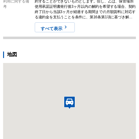
利用に関する備
約することができないものとします。但し、乙は、保管場所
考
使用承諾証明書発行後3ヶ月以内の解約を希望する場合、契約
終了日から当該3ヶ月が経過する期間までの月額賃料に対応す
る違約金を支払うことを条件に、第16条第1項に基づき解約
できるものとします。 ・本駐車場をお申し込みする際は、お
申し込み前に必ずご利用の車両サイズおよび収容スペースを
すべて表示
現地でご確認ください。また、募集情報と実際の現地の状況
が異なる場合がございます。その場合は、現況を優先させて
いただきますので気になる方はお申し込みをご遠慮くださ
い。なお、契約締結後のキャンセルやクレームに対する返金
地図
は一切対応しませんので予めご認識ください。 ・本駐車場は
物件入居者専用駐車場のため、入居者が駐車場を必要とした
際は、1 ヶ月の猶予を以て退去していただく場合がございま
すので予めご理解・ご認識いただいたうえでお申込みくださ
い。