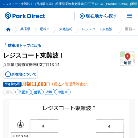
レジスコート東難波Ⅰ（月極駐車場）|兵庫県尼崎市東難波町3丁目13-14（PK000089594）|屋根（
現在地から探す
兵庫県
尼崎市
東難波町
レジスコート東難波Ⅰ
区画詳細
駐車場トップに戻る
レジスコート東難波Ⅰ
兵庫県尼崎市東難波町3丁目13-14
所在地について
月額
11,880
円（税込／管理費等含む）
空き待ち可
24h
屋根
平置き
舗装
中型車