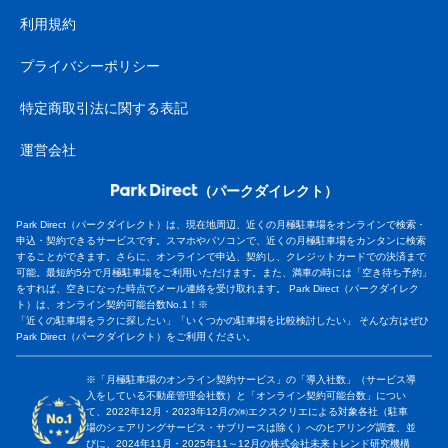
利用規約
プライバシーポリシー
特定商取引法に関する表記
運営会社
（パークダイレクト）
Park Direct（パークダイレクト）は、現在地周辺、近くの月極駐車場をオンラインで検索・
申込・契約できるサービスです。スマホやパソコンで、近くの月極駐車場をカンタンに検索
することができます。さらに、オンラインで申込、契約し、クレジットカードでの決済まで
可能。最短約5分で月極駐車場をご利用いただけます。また、満車の時には「空き待ち予約」
をすれば、空きになった時点でメール連絡を受け取れます。 Park Direct（パークダイレク
ト）は、オンライン契約可能台数No.1！※
「近くの駐車場をラクに探したい」「いくつかの駐車場を比較検討したい」 そんな方はぜひ
Park Direct（パークダイレクト）をご利用ください。
※「月極駐車場のオンライン契約サービス」の「導入社数」（サービス導
入をしている不動産管理会社数）と「オンライン契約可能台数」につい
て、2022年12月・2023年12月の㈱エクスクリエによる対象各社（駐車
場のシェアリングサービス・サブリースは除く）へのヒアリング調査、並
びに、2024年11月・2025年11～12月の株式会社未来トレンド研究機構