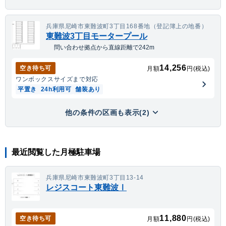
兵庫県尼崎市東難波町3丁目168番地（登記簿上の地番）
東難波3丁目モータープール
問い合わせ拠点から直線距離で242m
14,256
空き待ち可
月額
円(税込)
ワンボックス
サイズまで対応
平置き
24h利用可
舗装あり
他の条件の区画も表示(2)
最近閲覧した月極駐車場
兵庫県尼崎市東難波町3丁目13-14
レジスコート東難波Ⅰ
11,880
空き待ち可
月額
円(税込)