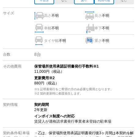
平置き
なし
あり
利用可能
なし
サイズ
高さ
不明
長さ
不明
車幅
不明
車下
不明
タイヤ幅
不明
重さ
不明
8
台
台数
その他費用
保管場所使用承諾証明書発行手数料※1
11,000
円（税込）
更新費用
※2
880
円（税込）
※1 証明書発行をご希望の方のみ必要な費用となります。
※2
契約更新時に都度発生します。
契約情報
契約期間
2
年更新
インボイス制度への対応
賃貸人が適格請求書発行事業者未登録の
駐車場
契約条件/
駐車場
・乙は、保管場所使用承諾証明書発行後3ヶ月間は本契約を解