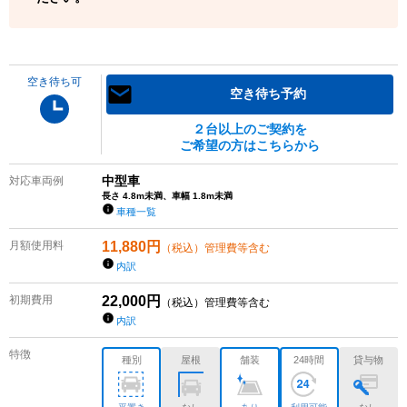
空き待ち可
空き待ち予約
２台以上のご契約を
ご希望の方はこちらから
中型車
対応車両例
長さ 4.8m未満、車幅 1.8m未満
車種一覧
月額使用料
11,880
円
（税込）管理費等含む
内訳
初期費用
22,000
円
（税込）管理費等含む
内訳
特徴
種別
屋根
舗装
24時間
貸与物