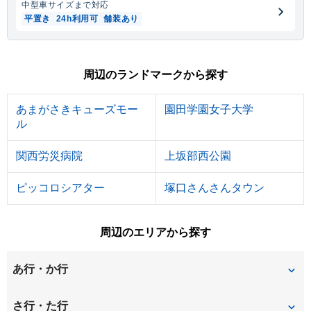
中型車
サイズまで対応
平置き
24h利用可
舗装あり
周辺のランドマークから探す
あまがさきキューズモー
園田学園女子大学
ル
関西労災病院
上坂部西公園
ピッコロシアター
塚口さんさんタウン
周辺のエリアから探す
あ行・か行
稲葉元町
大庄北
さ行・た行