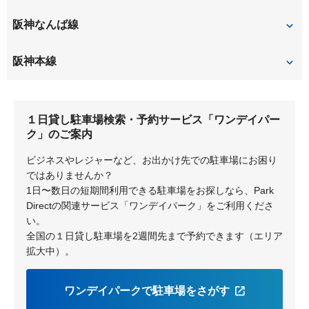
東本町
塚口
阪神なんば線
大物
尼崎
阪神本線
出屋敷
大物
１日貸し駐車場検索・予約サービス「ワンデイパー
尼崎
尼崎センタープール前
ク」のご案内
ビジネスやレジャーなど、お出かけ先での駐車場にお困り
ではありませんか？
1日〜数日の短期間利用できる駐車場をお探しなら、Park
Directの関連サービス「ワンデイパーク」をご利用くださ
い。
全国の１日貸し駐車場を2週間先まで予約できます（エリア
拡大中）。
ワンデイパークで駐車場をさがす