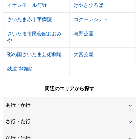
イオンモール与野
けやきひろば
さいたま赤十字病院
コクーンシティ
さいたま市民会館おおみ
与野公園
や
彩の国さいたま芸術劇場
大宮公園
鉄道博物館
周辺のエリアから探す
あ行・か行
東町
天沼町
さ行・た行
上峰
円阿弥
桜丘
桜木町
な行・は行