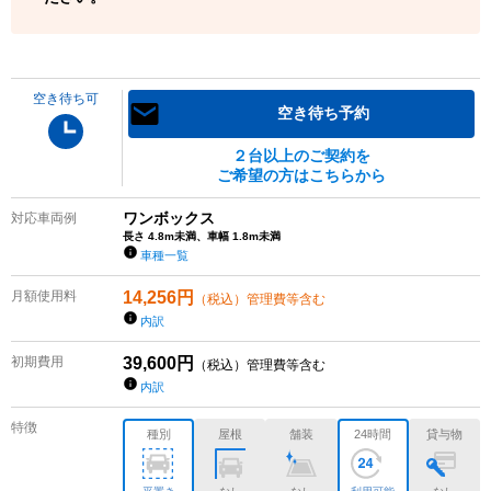
空き待ち可
空き待ち予約
２台以上のご契約を
ご希望の方はこちらから
ワンボックス
対応車両例
長さ 4.8m未満、車幅 1.8m未満
車種一覧
月額使用料
14,256
円
（税込）管理費等含む
内訳
初期費用
39,600
円
（税込）管理費等含む
内訳
特徴
種別
屋根
舗装
24時間
貸与物