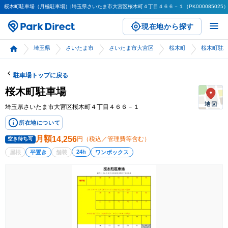
桜木町駐車場（月極駐車場）|埼玉県さいたま市大宮区桜木町４丁目４６６－１（PK000085025）|屋
現在地から探す
埼玉県
さいたま市
さいたま市大宮区
桜木町
桜木町駐
駐車場トップに戻る
桜木町駐車場
埼玉県さいたま市大宮区桜木町４丁目４６６－１
所在地について
月額
14,256
円（税込／管理費等含む）
空き待ち可
24h
屋根
平置き
舗装
ワンボックス