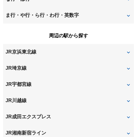
大成町
大原
下落合
白鍬
仲町
八王子
ま行・や行・ら行・わ行・英数字
上落合
上木崎
神田
新都心
東大成町
堀の内町
三橋
宮町
周辺の駅から探す
上小町
吉敷町
鈴谷
浅間町
本町西
本町東
JR京浜東北線
櫛引町
大門町
高鼻町
与野
大宮
JR埼京線
土手町
さいたま新都心
与野本町
北与野
JR宇都宮線
大宮
大宮
さいたま新都心
JR川越線
大宮
JR成田エクスプレス
大宮
JR湘南新宿ライン