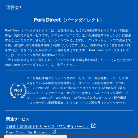
運営会社
（パークダイレクト）
Park Direct（パークダイレクト）は、現在地周辺、近くの月極駐車場をオンラインで検索・
申込・契約できるサービスです。スマホやパソコンで、近くの月極駐車場をカンタンに検索
することができます。さらに、オンラインで申込、契約し、クレジットカードでの決済まで
可能。最短約5分で月極駐車場をご利用いただけます。また、満車の時には「空き待ち予約」
をすれば、空きになった時点でメール連絡を受け取れます。 Park Direct（パークダイレク
ト）は、オンライン契約可能台数No.1！※
「近くの駐車場をラクに探したい」「いくつかの駐車場を比較検討したい」 そんな方はぜひ
Park Direct（パークダイレクト）をご利用ください。
※「月極駐車場のオンライン契約サービス」の「導入社数」（サービス導
入をしている不動産管理会社数）と「オンライン契約可能台数」につい
て、2022年12月・2023年12月の㈱エクスクリエによる対象各社（駐車
場のシェアリングサービス・サブリースは除く）へのヒアリング調査、並
びに、2024年11月・2025年11～12月の株式会社未来トレンド研究機構
によるサービス提供事業者に対するヒアリング調査及びデスクリサーチ。
関連サービス
1日貸し駐車場予約サービス「ワンデイパーク」
Park Direct for Business