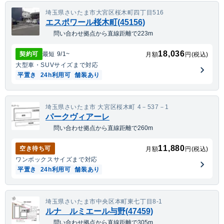
埼玉県さいたま市大宮区桜木町四丁目516
エスポワール桜木町(45156)
問い合わせ拠点から直線距離で223m
18,036
契約可
最短
9/1
~
月額
円(税込)
大型車・SUV
サイズまで対応
平置き
24h利用可
舗装あり
埼玉県さいたま市 大宮区桜木町 4－537－1
パークヴィアーレ
問い合わせ拠点から直線距離で260m
11,880
空き待ち可
月額
円(税込)
ワンボックス
サイズまで対応
平置き
24h利用可
舗装あり
埼玉県さいたま市中央区本町東七丁目8-1
ルナ ルミエール与野(47459)
問い合わせ拠点から直線距離で305m