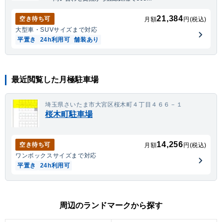
21,384
空き待ち可
月額
円(税込)
大型車・SUV
サイズまで対応
平置き
24h利用可
舗装あり
最近閲覧した月極駐車場
埼玉県さいたま市大宮区桜木町４丁目４６６－１
桜木町駐車場
14,256
空き待ち可
月額
円(税込)
ワンボックス
サイズまで対応
平置き
24h利用可
周辺のランドマークから探す