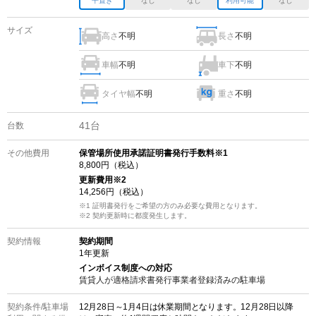
平置き
なし
なし
利用可能
なし
サイズ
高さ
不明
長さ
不明
車幅
不明
車下
不明
タイヤ幅
不明
重さ
不明
41
台
台数
その他費用
保管場所使用承諾証明書発行手数料※1
8,800
円（税込）
更新費用
※2
14,256
円（税込）
※1 証明書発行をご希望の方のみ必要な費用となります。
※2
契約更新時に都度発生します。
契約情報
契約期間
1
年更新
インボイス制度への対応
賃貸人が適格請求書発行事業者登録済みの
駐車場
契約条件/
駐車場
12月28日～1月4日は休業期間となります。12月28日以降