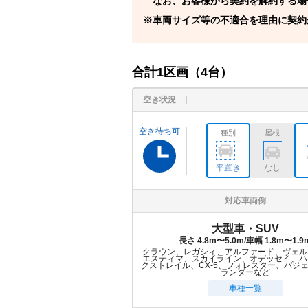
なお、お客様から契約を解約する場
車両サイズ等の不適合を理由に契約
合計
1
区画（
4
台）
空き状況
空き待ち可
種別
屋根
平置き
なし
対応車両例
大型車・SUV
長さ 4.8m〜5.0m/車幅 1.8m〜1.9
クラウン、レガシィ、アルファード、ヴェル
エスティマ、スカイライン、オデッセイ、ハ
クストレイル、CX-5、フォレスター、パジ
ランダーなど
車種一覧