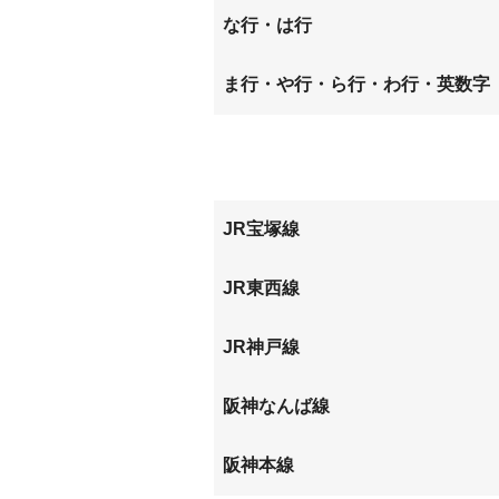
神田南通
北城内
下坂部
常光寺
な行・は行
杭瀬北新町
杭瀬本
築地
次屋
長洲中通
長洲西
ま行・や行・ら行・わ行・英数字
西大物町
西長洲
南城内
南初島
浜
東大物
JR宝塚線
福町
尼崎
JR東西線
尼崎
加島
JR神戸線
尼崎
阪神なんば線
大物
尼崎
阪神本線