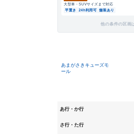
大型車・SUV
サイズまで対応
平置き
24h利用可
舗装あり
他の条件の区画
あまがさきキューズモ
ール
あ行・か行
今福
大野
さ行・た行