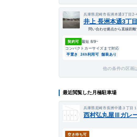
兵庫県尼崎市長洲本通3丁目2-4
井上 長洲本通3丁
問い合わせ拠点から直線距離で
契約可
最短
8/9
~
コンパクトカー
サイズまで対応
平置き
24h利用可
舗装あり
他の条件の区画
最近閲覧した月極駐車場
兵庫県尼崎市長洲中通３丁目
西村弘丸屋Ⅲガレ
空き待ち可