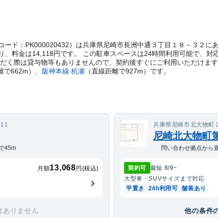
t管理コード：PK000020432）は兵庫県尼崎市長洲中通３丁目１８－３
、料金は14,118円です。 この駐車スペースは24時間利用可能で、対
ただく際は貸与物等もありませんので、契約後すぐにご利用いただけま
離で
662
m）
、
阪神本線
杭瀬
（直線距離で
927
m）
です。
11
兵庫県尼崎市北大物町２
尼崎北大物町
45m
問い合わせ拠点から直
13,068
契約可
最短
8/9
~
月額
円(税込)
大型車・SUV
サイズまで対応
平置き
24h利用可
舗装あり
はありません
他の条件の