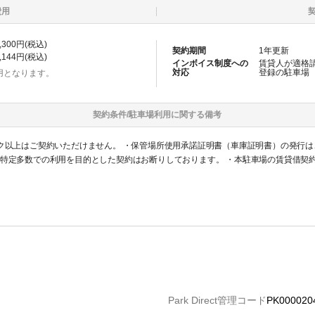
費用
,300
円(税込)
契約期間
1
年更新
,144
円(税込)
インボイス制度への
賃貸人が適格
対応
登録の
駐車場
用となります。
契約条件/
駐車場
利用に関する備考
ック以上はご契約いただけません。 ・保管場所使用承諾証明書（車庫証明書）の発行
不特定多数での利用を目的とした契約はお断りしております。 ・本駐車場の賃貸借契
Park Direct管理コード
PK000020