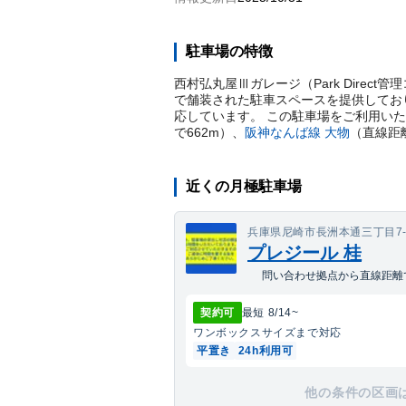
駐車場の特徴
西村弘丸屋Ⅲガレージ（Park Direc
で舗装された駐車スペースを提供しており
応しています。 この駐車場をご利用い
で
662
m）
、
阪神なんば線
大物
（直線距
近くの月極駐車場
兵庫県尼崎市長洲本通三丁目7-
プレジール 桂
問い合わせ拠点から直線距離で
契約可
最短
8/14
~
ワンボックス
サイズまで対応
平置き
24h利用可
他の条件の区画