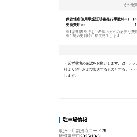
その他
保管場所使用承諾証明書発行手数料
14
※1
更新費用
1
※2
※1 証明書発行をご希望の方のみ必要な費
※2
契約更新時に都度発生します。
・必ず現地の確認をお願いします。2tトラ
社より発行および郵送するものとする。 ・
します。
駐車場情報
取扱い店舗拠点コード
29
情報更新日
2025/10/31