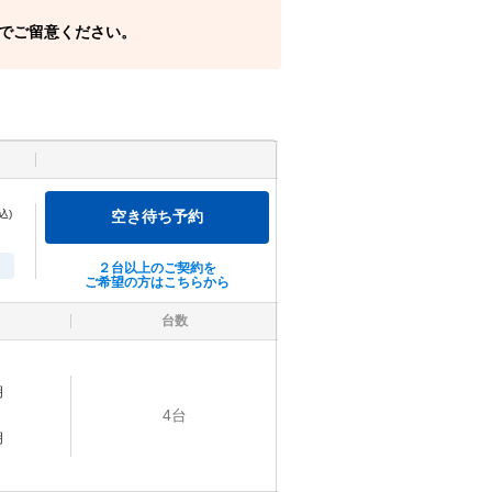
でご留意ください。
込)
空き待ち予約
２台以上のご契約を
ご希望の方はこちらから
台数
明
4
台
明