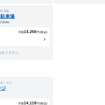
5 付近
目駐車場
204m
14,256
月額
円(税込)
はありません
１８－３２
ージ
14,118
月額
円(税込)