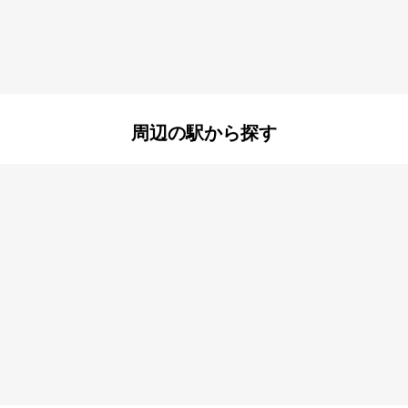
北大物町
北竹谷町
昭和通
竹島
町
杭瀬南新町
久々知
佃
通
長洲東通
長洲本通
町
西難波町
西本町
町
周辺の駅から探す
町
東七松町
東難波町
出来島
福