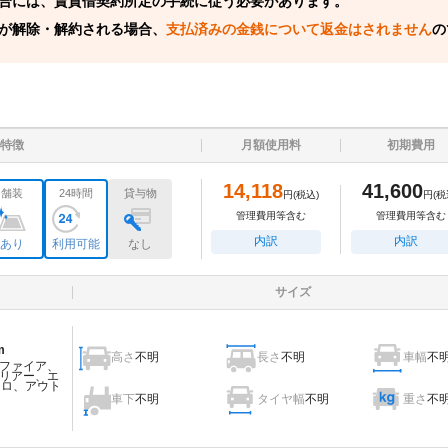
合には、賃貸借契約所定の手続に従う必要があります。
が解除・解約される場合、
支払済みの金銭について返金はされません
の
特徴
月額使用料
初期費用
14,118
41,600
舗装
24時間
貸与物
円
(税込)
円
(税
管理費用等含む
管理費用等含む
内訳
内訳
あり
利用可能
なし
サイズ
m
高さ
不明
長さ
不明
車幅
不
ファイア、
リアー、エ
ェロ、アウト
車下
不明
タイヤ幅
不明
重さ
不