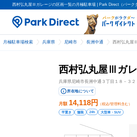
西村弘丸屋Ⅲガレージの区画一覧の月極駐車場 | Park Direct（パー
月極駐車場検索
兵庫県
尼崎市
長洲中通
西村弘丸屋
西村弘丸屋Ⅲガ
兵庫県尼崎市長洲中通３丁目１８－３２
所在地について
14,118
円
月額
（税込/管理料含む）
24h
平置き
舗装
大型車・SUV