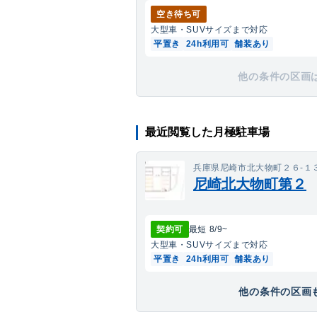
空き待ち可
大型車・SUV
サイズまで対応
平置き
24h利用可
舗装あり
他の条件の区画
最近閲覧した月極駐車場
兵庫県尼崎市北大物町２６‐１
尼崎北大物町第２
契約可
最短
8/9
~
大型車・SUV
サイズまで対応
平置き
24h利用可
舗装あり
他の条件の区画も