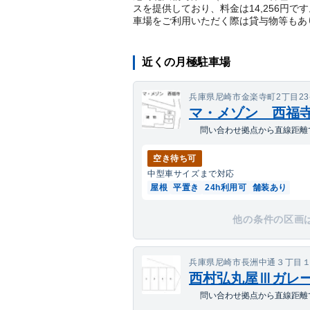
スを提供しており、料金は14,256円
車場をご利用いただく際は貸与物等もあ
近くの月極駐車場
兵庫県尼崎市金楽寺町2丁目23
マ・メゾン 西福
問い合わせ拠点から直線距離で
空き待ち可
中型車
サイズまで対応
屋根
平置き
24h利用可
舗装あり
他の条件の区画
兵庫県尼崎市長洲中通３丁目
西村弘丸屋Ⅲガレ
問い合わせ拠点から直線距離で