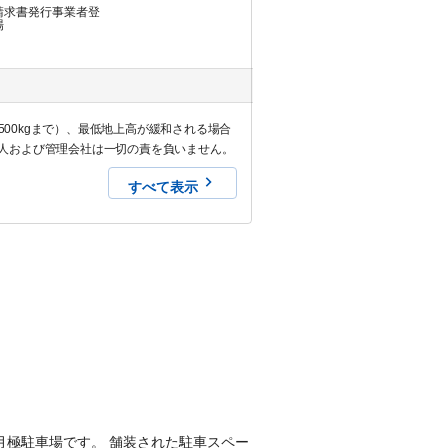
請求書発行事業者登
場
500kgまで）、最低地上高が緩和される場合
人および管理会社は一切の責を負いません。
すべて表示
きの月極駐車場です。 舗装された駐車スペー