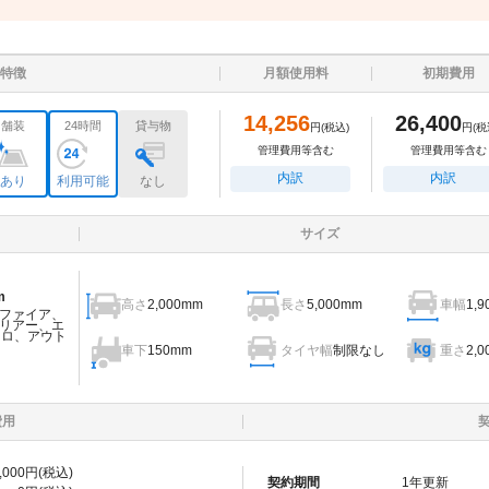
特徴
月額使用料
初期費用
14,256
26,400
舗装
24時間
貸与物
円
(税込)
円
(税
管理費用等含む
管理費用等含む
内訳
内訳
あり
利用可能
なし
サイズ
m
高さ
2,000mm
長さ
5,000mm
車幅
1,
ファイア、
リアー、エ
ェロ、アウト
車下
150mm
タイヤ幅
制限なし
重さ
2,0
費用
,000
円(税込)
契約期間
1
年更新