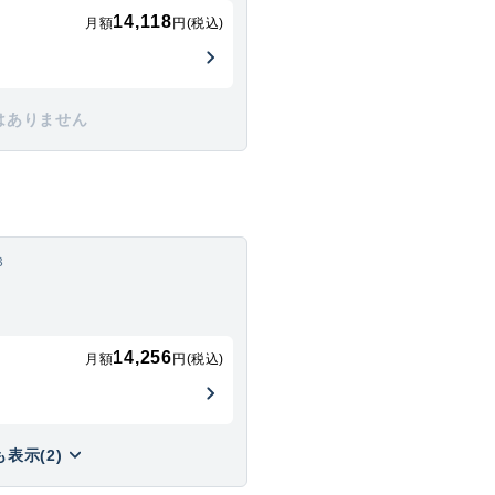
14,118
月額
円(税込)
はありません
３
14,256
月額
円(税込)
表示(2)