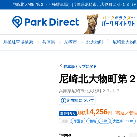
尼崎北大物町第２（月極駐車場）|兵庫県尼崎市北大物町２６‐１３（PK000
月極駐車場検索
兵庫県
尼崎市
北大物町
尼崎北大物
駐車場トップに戻る
尼崎北大物町第２
兵庫県尼崎市北大物町２６‐１３
所在地について
14,256
月額
円（税込／管
空き待ち可
24h
屋根
平置き
舗装
大型車・SUV