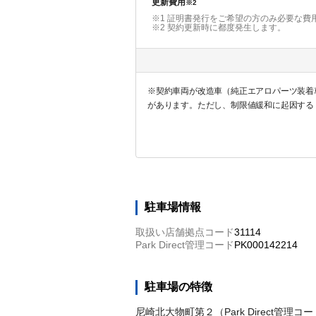
更新費用
※2
※1 証明書発行をご希望の方のみ必要な費
※2
契約更新時に都度発生します。
※契約車両が改造車（純正エアロパーツ装着車
があります。ただし、制限値緩和に起因する
駐車場情報
取扱い店舗拠点コード
31114
Park Direct管理コード
PK000142214
駐車場の特徴
尼崎北大物町第２（Park Direct管