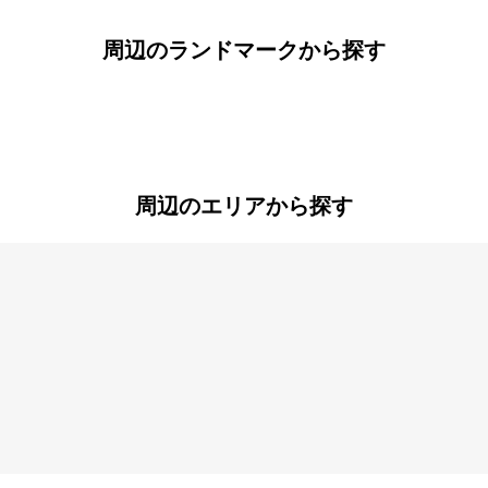
周辺のランドマークから探す
周辺のエリアから探す
大和田
尾浜町
町
北竹谷町
金楽寺町
昭和通
竹島
新町
久々知
玄番北之町
佃
通
長洲東通
長洲本通