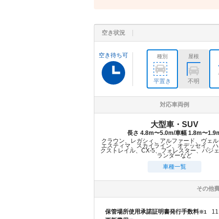
空き状況
空き待ち可
種別
屋根
平置き
不明
対応車両例
大型車・SUV
長さ 4.8m〜5.0m/車幅 1.8m〜1.9
クラウン、レガシィ、アルファード、ヴェル
エスティマ、スカイライン、オデッセイ、ハ
クストレイル、CX-5、フォレスター、パジ
ランダーなど
車種一覧
その他
保管場所使用承諾証明書発行手数料
11
※1