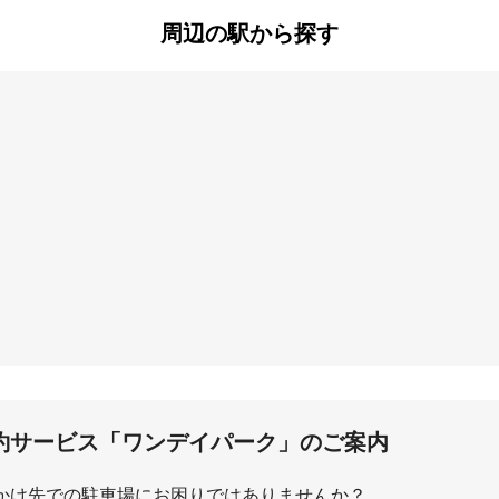
町
西難波町
西本町
町
周辺の駅から探す
町
東七松町
東難波町
出来島
福
尼崎
杭瀬
約サービス「ワンデイパーク」のご案内
かけ先での駐車場にお困りではありませんか？