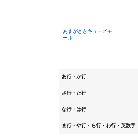
あまがさきキューズモ
ール
あ行・か行
今福
大野
さ行・た行
北城内
北大物
下坂部
常光寺
な行・は行
杭瀬本町
杭瀬南
築地
次屋
長洲中通
長洲西
ま行・や行・ら行・わ行・英数字