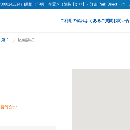
142214）|屋根（不明）|平置き（舗装【あり】）詳細|Park Direct（パ
ご利用の流れ
よくあるご質問
お問い合
町第２
区画詳細
理費等含む）