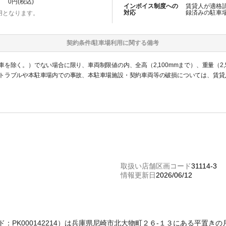
0
円(税込)
インボイス制度への
賃貸人が適格
対応
録済みの
駐車
用となります。
契約条件/
駐車場
利用に関する備考
を除く。）でない場合に限り、車両制限値の内、全高（2,100mmまで）、重量（2,
トラブルや本駐車場内での事故、本駐車場施設・契約車両等の破損については、賃貸
取扱い店舗区画コード
31114-3
情報更新日
2026/06/12
理コード：PK000142214）は兵庫県尼崎市北大物町２６‐１３にある平置