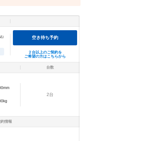
込)
空き待ち予約
２台以上のご契約を
ご希望の方はこちらから
台数
900mm
2
台
00kg
契約情報