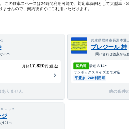
です。 この駐車スペースは24時間利用可能で、対応車両例として大型車・
りませんので、契約後すぐにご利用いただけます。
-1
兵庫県尼崎市長洲本通三
寺
プレジール 桂
98m
問い合わせ拠点から直
17,820
契約可
最短
8/14
~
月額
円(税込)
ワンボックス
サイズまで対応
平置き
24h利用可
はありません
他の条件
１８－３２
ージ
121m