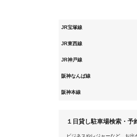
西大物町
西長洲
南城内
南初島
浜
東大物
JR宝塚線
福町
尼崎
JR東西線
尼崎
加島
JR神戸線
尼崎
阪神なんば線
大物
尼崎
阪神本線
出屋敷
大物
１日貸し駐車場検索・予
ビジネスやレジャーなど、お出